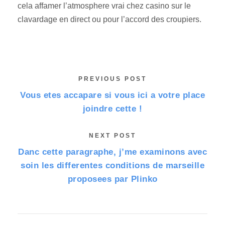
cela affamer l’atmosphere vrai chez casino sur le
clavardage en direct ou pour l’accord des croupiers.
PREVIOUS POST
Vous etes accapare si vous ici a votre place
joindre cette !
NEXT POST
Danc cette paragraphe, j’me examinons avec
soin les differentes conditions de marseille
proposees par Plinko