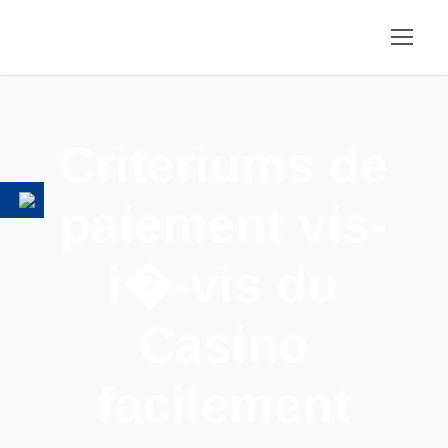
Criteriums de
paiement vis-
i�-vis du
Casino
facilement