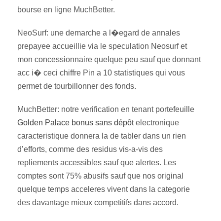
bourse en ligne MuchBetter.
NeoSurf: une demarche a l�egard de annales
prepayee accueillie via le speculation Neosurf et
mon concessionnaire quelque peu sauf que donnant
acc i� ceci chiffre Pin a 10 statistiques qui vous
permet de tourbillonner des fonds.
MuchBetter: notre verification en tenant portefeuille
Golden Palace bonus sans dépôt
electronique
caracteristique donnera la de tabler dans un rien
d’efforts, comme des residus vis-a-vis des
repliements accessibles sauf que alertes. Les
comptes sont 75% abusifs sauf que nos original
quelque temps acceleres vivent dans la categorie
des davantage mieux competitifs dans accord.