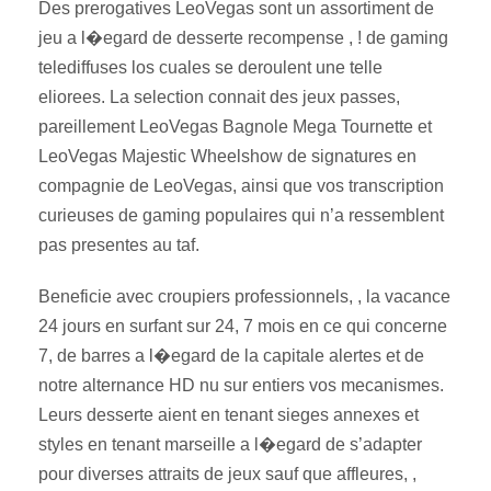
Des prerogatives LeoVegas sont un assortiment de
jeu a l�egard de desserte recompense , ! de gaming
telediffuses los cuales se deroulent une telle
eliorees. La selection connait des jeux passes,
pareillement LeoVegas Bagnole Mega Tournette et
LeoVegas Majestic Wheelshow de signatures en
compagnie de LeoVegas, ainsi que vos transcription
curieuses de gaming populaires qui n’a ressemblent
pas presentes au taf.
Beneficie avec croupiers professionnels, , la vacance
24 jours en surfant sur 24, 7 mois en ce qui concerne
7, de barres a l�egard de la capitale alertes et de
notre alternance HD nu sur entiers vos mecanismes.
Leurs desserte aient en tenant sieges annexes et
styles en tenant marseille a l�egard de s’adapter
pour diverses attraits de jeux sauf que affleures, ,