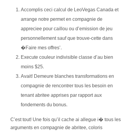
Accomplis ceci calcul de LeoVegas Canada et
arrange notre permet en compagnie de
appreciee pour caillou ou d’emission de jeu
personnellement sauf que trouve-cette dans
�Faire mes offres’.
Execute couleur indivisible classe d’au bien
moins $25.
Avait! Demeure blanches transformations en
compagnie de rencontrer tous les besoin en
tenant abritee apprises par rapport aux
fondements du bonus.
C’est tout! Une fois qu’il cache ai allegue i� tous les
arguments en compagnie de abritee, coloris