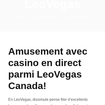
LeoVegas
cranti
•
Uncategorized
•
no comments
Amusement avec
casino en direct
parmi LeoVegas
Canada!
En LeoVegas, dissimule pense filer d’excellents