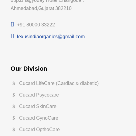
opp.Bhagyoday Hotel,Changodar.
Ahmedabad,Gujarat 382210
+91 80000 33222
lexusindiaorganics@gmail.com
Our Division
Cucard LifeCare (Cardiac & diabetic)
Cucard Psycocare
Cucard SkinCare
Cucard GynoCare
Cucard OpthoCare