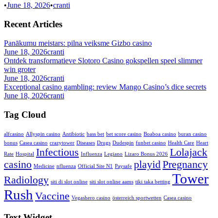
•
June 18, 2026
•
cranti
Recent Articles
Panākumu meistars: pilna veiksme Gizbo casino
June 18, 2026
cranti
Ontdek transformatieve Slotoro Casino gokspellen speel slimmer
win groter
June 18, 2026
cranti
Exceptional casino gambling: review Mango Casino’s dice secrets
June 18, 2026
cranti
Tag Cloud
alfcasino
Allyspin casino
Antibiotic
bass bet
bet score casino
Boaboa casino
buran casino
bonus
Casea casino
crazytower
Diseases
Drugs
Dudespin
funbet casino
Health Care
Heart
Infectious
Lolajack
Rate
Hospital
Influenza
Legiano
Lizaro Bonus 2026
casino
playid
Pregnancy
Medicine
nfluenza
Official Site N1
Paysafe
Tower
Radiology
siti di slot online
siti slot online aams
tiki taka betting
Rush
Vaccine
Vegashero casino
österreich sportwetten
Сasea casino
Text Widget