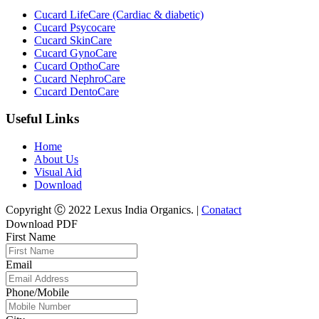
Cucard LifeCare (Cardiac & diabetic)
Cucard Psycocare
Cucard SkinCare
Cucard GynoCare
Cucard OpthoCare
Cucard NephroCare
Cucard DentoCare
Useful Links
Home
About Us
Visual Aid
Download
Copyright Ⓒ 2022 Lexus India Organics. |
Conatact
Download PDF
First Name
Email
Phone/Mobile