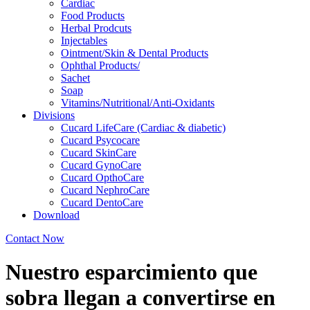
Cardiac
Food Products
Herbal Prodcuts
Injectables
Ointment/Skin & Dental Products
Ophthal Products/
Sachet
Soap
Vitamins/Nutritional/Anti-Oxidants
Divisions
Cucard LifeCare (Cardiac & diabetic)
Cucard Psycocare
Cucard SkinCare
Cucard GynoCare
Cucard OpthoCare
Cucard NephroCare
Cucard DentoCare
Download
Contact Now
Nuestro esparcimiento que
sobra llegan a convertirse en