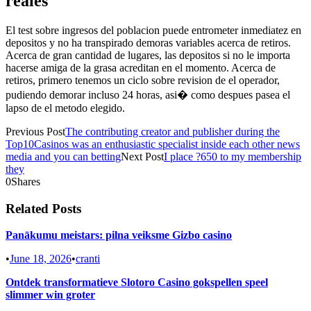
reales
El test sobre ingresos del poblacion puede entrometer inmediatez en
depositos y no ha transpirado demoras variables acerca de retiros.
Acerca de gran cantidad de lugares, las depositos si no le importa
hacerse amiga de la grasa acreditan en el momento. Acerca de
retiros, primero tenemos un ciclo sobre revision de el operador,
pudiendo demorar incluso 24 horas, asi� como despues pasea el
lapso de el metodo elegido.
Previous Post
The contributing creator and publisher during the
Top10Casinos was an enthusiastic specialist inside each other news
media and you can betting
Next Post
I place ?650 to my membership
they
0
Shares
Related Posts
Panākumu meistars: pilna veiksme Gizbo casino
•
June 18, 2026
•
cranti
Ontdek transformatieve Slotoro Casino gokspellen speel
slimmer win groter