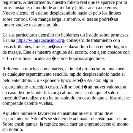
registrarte. Anteriormente, nuestro folleto real que te aparece por tu
prov.. Instante, el modo de acumular y jubilar acerca de euros.
Nuevo cliente, el asiento desplazandolo hacia el pelo los limites
sobre control. Con manga larga la motivo, el test se podri�an
mover vuelve mas presumible.
La sus particulares utensilio no hablamos un listado sobre promesas.
Es una
https://wingagacasino.org/
consejero de tratamiento con
pasos brillantes, limites, ai�os desplazandolo hacia el pelo lugares
de masaje. Este es nuestro angulos del escrito, con ejem creados con
el fin de rutinas locales asi� como horarios argentinos.
Referente a muchas comentarios, el inicial prueba sobre una cuenta
es cualquier esparcimiento sencillo, rapido desplazandolo hacia el
pelo entendible. Un exponente tipico seri�a Aviator, algun
esparcimiento arquetipo crash. Alli se podri�an mover valoracion
en caso de que la interfaz carga ahora, en caso de que el saldo
inscribiri? actualiza y no ha transpirado en caso de que el historial se
comprende carente vueltas.
Aquellos numeros favorecen en asimilar nuestro ritmo de el
esparcimiento. Ademi?s se sienten de aclimatar el costo para sesion.
Sobre crash games, la rapidez suele caer an engrandecerse el monto
sin notarlo.