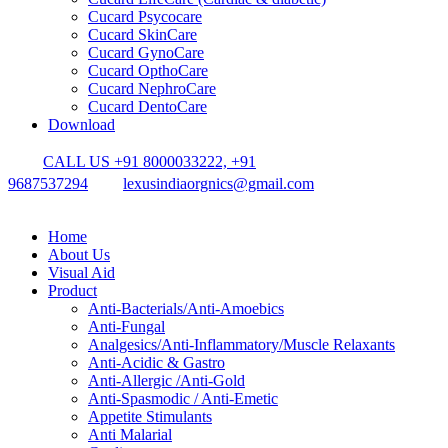
Cucard Psycocare
Cucard SkinCare
Cucard GynoCare
Cucard OpthoCare
Cucard NephroCare
Cucard DentoCare
Download
CALL US +91 8000033222, +91
9687537294
lexusindiaorgnics@gmail.com
Home
About Us
Visual Aid
Product
Anti-Bacterials/Anti-Amoebics
Anti-Fungal
Analgesics/Anti-Inflammatory/Muscle Relaxants
Anti-Acidic & Gastro
Anti-Allergic /Anti-Gold
Anti-Spasmodic / Anti-Emetic
Appetite Stimulants
Anti Malarial