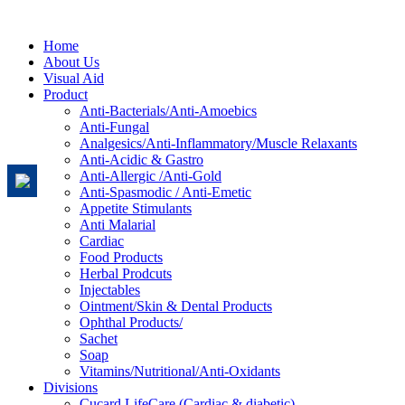
Home
About Us
Visual Aid
Product
Anti-Bacterials/Anti-Amoebics
Anti-Fungal
Analgesics/Anti-Inflammatory/Muscle Relaxants
Anti-Acidic & Gastro
Anti-Allergic /Anti-Gold
Anti-Spasmodic / Anti-Emetic
Appetite Stimulants
Anti Malarial
Cardiac
Food Products
Herbal Prodcuts
Injectables
Ointment/Skin & Dental Products
Ophthal Products/
Sachet
Soap
Vitamins/Nutritional/Anti-Oxidants
Divisions
Cucard LifeCare (Cardiac & diabetic)