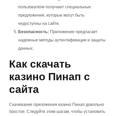
пользователи получают специальные
предложения, которые могут быть
недоступны на сайте.
Безопасность:
Приложение предлагает
надежные методы аутентификации и защиты
данных.
Как скачать
казино Пинап с
сайта
Скачивание приложения казино Пинап довольно
простое. Следуйте этим шагам, чтобы установить