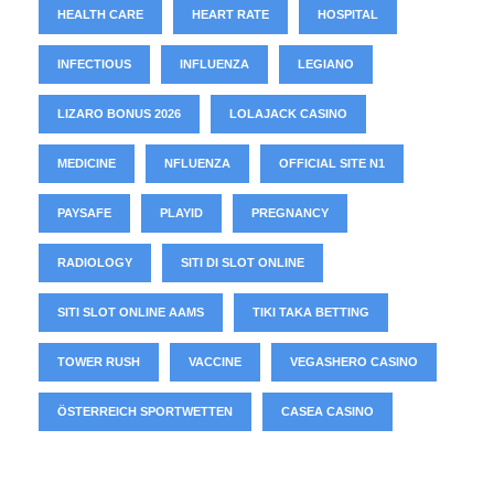
HEALTH CARE
HEART RATE
HOSPITAL
INFECTIOUS
INFLUENZA
LEGIANO
LIZARO BONUS 2026
LOLAJACK CASINO
MEDICINE
NFLUENZA
OFFICIAL SITE N1
PAYSAFE
PLAYID
PREGNANCY
RADIOLOGY
SITI DI SLOT ONLINE
SITI SLOT ONLINE AAMS
TIKI TAKA BETTING
TOWER RUSH
VACCINE
VEGASHERO CASINO
ÖSTERREICH SPORTWETTEN
СASEA CASINO