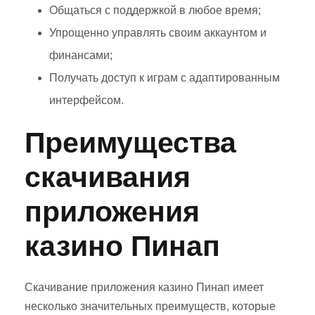
Общаться с поддержкой в любое время;
Упрощенно управлять своим аккаунтом и
финансами;
Получать доступ к играм с адаптированным
интерфейсом.
Преимущества
скачивания
приложения
казино Пинап
Скачивание приложения казино Пинап имеет
несколько значительных преимуществ, которые