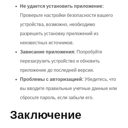
Не удается установить приложение:
Проверьте настройки безопасности вашего
устройства, возможно, необходимо
разрешить установку приложений из
неизвестных источников.
Зависание приложения:
Попробуйте
перезагрузить устройство и обновить
приложение до последней версии.
Проблемы с авторизацией:
Убедитесь, что
вы вводите правильные учетные данные или
сбросьте пароль, если забыли его.
Заключение