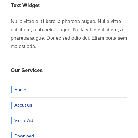
Text Widget
Nulla vitae elit libero, a pharetra augue. Nulla vitae
elit libero, a pharetra augue. Nulla vitae elit libero, a
pharetra augue. Donec sed odio dui. Etiam porta sem
malesuada.
Our Services
Home
About Us
Visual Aid
Download