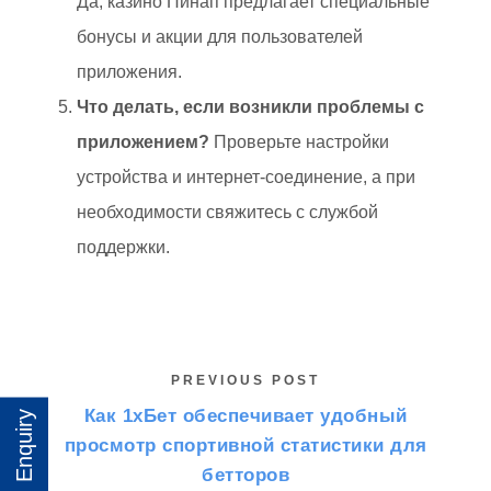
Да, казино Пинап предлагает специальные
бонусы и акции для пользователей
приложения.
Что делать, если возникли проблемы с
приложением?
Проверьте настройки
устройства и интернет-соединение, а при
необходимости свяжитесь с службой
поддержки.
PREVIOUS POST
Как 1хБет обеспечивает удобный
Enquiry
просмотр спортивной статистики для
бетторов