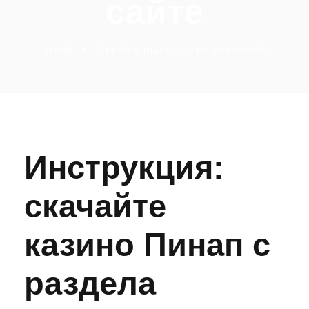
сайте
cranti
•
Uncategorized
•
no comments
Инструкция:
скачайте
казино Пинап с
раздела