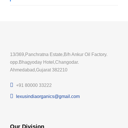
13/369,Panchratna Estate,B/h Ankur Oil Factory.
opp.Bhagyoday Hotel,Changodar.
Ahmedabad,Gujarat 382210
+91 80000 33222
lexusindiaorganics@gmail.com
Our Division