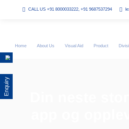
CALL US +91 8000033222, +91 9687537294
l
Home
About Us
Visual Aid
Product
Divis
Enquiry
Din neste sto
app og opplev