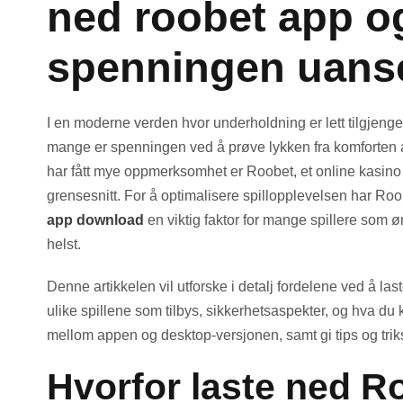
ned roobet app o
spenningen uanse
I en moderne verden hvor underholdning er lett tilgjenge
mange er spenningen ved å prøve lykken fra komforten av
har fått mye oppmerksomhet er Roobet, et online kasino kj
grensesnitt. For å optimalisere spillopplevelsen har Roo
app download
en viktig faktor for mange spillere som ø
helst.
Denne artikkelen vil utforske i detalj fordelene ved å l
ulike spillene som tilbys, sikkerhetsaspekter, og hva du 
mellom appen og desktop-versjonen, samt gi tips og trik
Hvorfor laste ned 