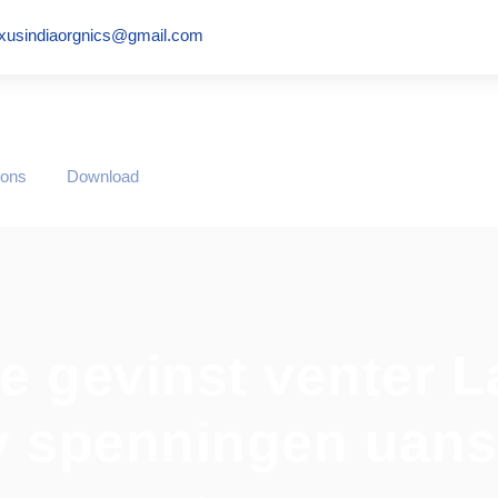
exusindiaorgnics@gmail.com
ions
Download
re gevinst venter L
 spenningen uanse