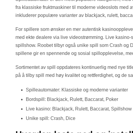
fra klassiske fruktmaskiner til moderne videoslots med 
inkluderer populære varianter av blackjack, rulett, bacca
For spillere som ønsker en mer autentisk kasinoopplevels
med ekte dealere via live videostrømming. Live kasino-spi
spillshow. Roobet tilbyr også unike spill som Crash og D
spillene gir en spennende og sosial spillopplevelse, med
Sortimentet av spill oppdateres kontinuerlig med nye title
på å tilby spill med høy kvalitet og rettferdighet, og de 
Spilleautomater: Klassiske og moderne varianter
Bordspill: Blackjack, Rulett, Baccarat, Poker
Live kasino: Blackjack, Rulett, Baccarat, Spillshow
Unike spill: Crash, Dice