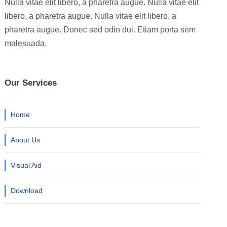
Nulla vitae elit libero, a pharetra augue. Nulla vitae elit
libero, a pharetra augue. Nulla vitae elit libero, a
pharetra augue. Donec sed odio dui. Etiam porta sem
malesuada.
Our Services
Home
About Us
Visual Aid
Download