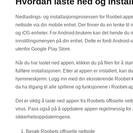
Hvordan laste ned og insta
Nedlastings- og installasjonsprosessen for Roobet-appe
nettside via din mobile enhet. Der finner du en lenke til
og iOS-enheter. For Android-brukere kan det hende du må 
innstillingsmenyen på din enhet. Dette er fordi Android-
utenfor Google Play Store.
Når du har lastet ned appen, klikker du på filen for å sta
fullføre installasjonen. Etter at appen er installert, kan
hjemmeskjerm. Logg inn med din eksisterende Roobet-kont
da ha tilgang til alle spillene og funksjonene i Roobet-a
Det er viktig å laste ned appen fra Roobets offisielle ne
virus. Pass også på å oppdatere appen regelmessig for 
sikkerhetsoppdateringene.
Besøk Roobets offisielle nettside