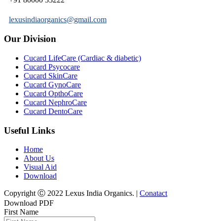
lexusindiaorganics@gmail.com
Our Division
Cucard LifeCare (Cardiac & diabetic)
Cucard Psycocare
Cucard SkinCare
Cucard GynoCare
Cucard OpthoCare
Cucard NephroCare
Cucard DentoCare
Useful Links
Home
About Us
Visual Aid
Download
Copyright Ⓒ 2022 Lexus India Organics. |
Conatact
Download PDF
First Name