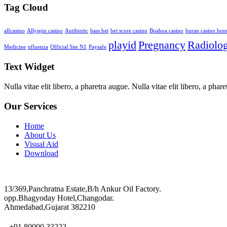
Tag Cloud
alfcasino
Allyspin casino
Antibiotic
bass bet
bet score casino
Boaboa casino
buran casino bon
playid
Pregnancy
Radiolo
Medicine
nfluenza
Official Site N1
Paysafe
Text Widget
Nulla vitae elit libero, a pharetra augue. Nulla vitae elit libero, a ph
Our Services
Home
About Us
Visual Aid
Download
13/369,Panchratna Estate,B/h Ankur Oil Factory.
opp.Bhagyoday Hotel,Changodar.
Ahmedabad,Gujarat 382210
+91 80000 33222