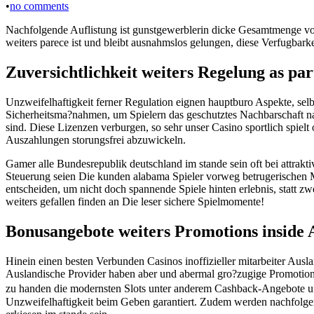
•
no comments
Nachfolgende Auflistung ist gunstgewerblerin dicke Gesamtmenge von 
weiters parece ist und bleibt ausnahmslos gelungen, diese Verfugbarkei
Zuversichtlichkeit weiters Regelung as pa
Unzweifelhaftigkeit ferner Regulation eignen hauptburo Aspekte, sel
Sicherheitsma?nahmen, um Spielern das geschutztes Nachbarschaft na
sind. Diese Lizenzen verburgen, so sehr unser Casino sportlich spiel
Auszahlungen storungsfrei abzuwickeln.
Gamer alle Bundesrepublik deutschland im stande sein oft bei attrakt
Steuerung seien Die kunden alabama Spieler vorweg betrugerischen Ma
entscheiden, um nicht doch spannende Spiele hinten erlebnis, statt 
weiters gefallen finden an Die leser sichere Spielmomente!
Bonusangebote weiters Promotions inside 
Hinein einen besten Verbunden Casinos inoffizieller mitarbeiter Ausl
Auslandische Provider haben aber und abermal gro?zugige Promotions 
zu handen die modernsten Slots unter anderem Cashback-Angebote uff
Unzweifelhaftigkeit beim Geben garantiert. Zudem werden nachfolgen