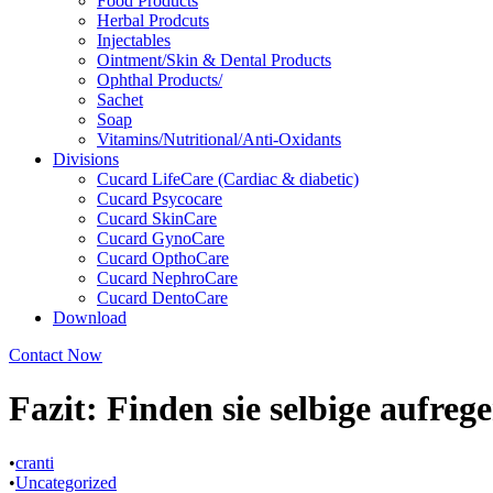
Food Products
Herbal Prodcuts
Injectables
Ointment/Skin & Dental Products
Ophthal Products/
Sachet
Soap
Vitamins/Nutritional/Anti-Oxidants
Divisions
Cucard LifeCare (Cardiac & diabetic)
Cucard Psycocare
Cucard SkinCare
Cucard GynoCare
Cucard OpthoCare
Cucard NephroCare
Cucard DentoCare
Download
Contact Now
Fazit: Finden sie selbige aufre
•
cranti
•
Uncategorized