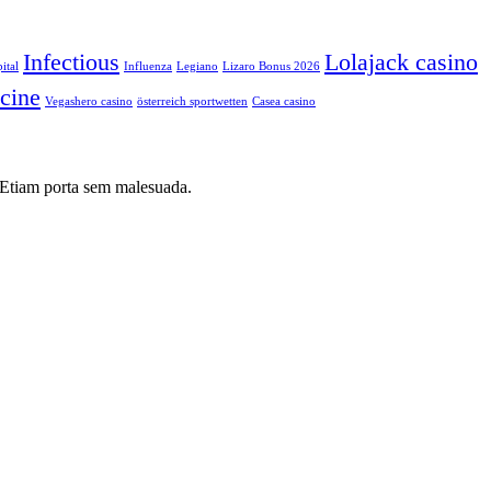
Infectious
Lolajack casino
ital
Influenza
Legiano
Lizaro Bonus 2026
cine
Vegashero casino
österreich sportwetten
Сasea casino
i. Etiam porta sem malesuada.