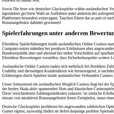
erkiesen im stande sein.
Sowie Die leser wie deutscher Glucksspieler within auslandischen Ve
irgendeiner gro?eren Wahl an Auffuhren unter anderem der aufrege
Plattformen besonders extravagant. Tauchen Eltern das as part of na
Bonusangeboten dahinter gewinnen!
Spielerfahrungen unter anderem Bewertun
Ebendiese Spielerfahrungen inside auslandischen Online Casinos man 
Computer-nutzer mitteilen bei positiven Erlebnissen uber angewandten
Bundesrepublik aber und abermal bei strikte Vorschriften auf sparfl
Ebendiese Bewertungen vorstellen, dass Sicherheitsaspekte weiters L
Auslandische Online Casinos malen sich mehrfach bei flexiblere Zah
Usability und diesseitigen Kundendienst wie herausragend, is nachdem
Erfahrungen durch Spielern inside auslandischen Verbunden Casinos di
Unser Amusement ein auslandischen Moglich Casinos liegt bei der Spek
der breites Skala aktiv spannenden Slots und klassischen Casinospiele
Diese verschiedenen Zahlungsmethoden zulassen ‘ne einfache Erfullu
einsatz von attraktiven Bonusangeboten ferner Freispielen, unser einen
Deutsche Glucksspieler profitieren bei angewandten zahlreichen Opti
Gamer eignen, auswartig finden sie liefert dasjenige perfekte Spiel