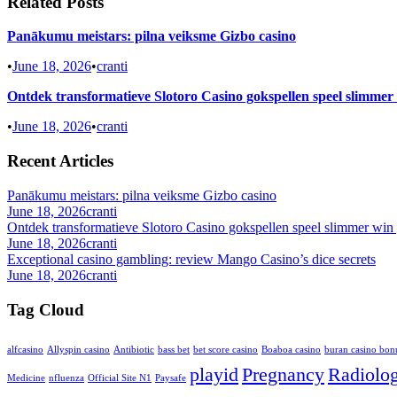
Related Posts
Panākumu meistars: pilna veiksme Gizbo casino
•
June 18, 2026
•
cranti
Ontdek transformatieve Slotoro Casino gokspellen speel slimmer
•
June 18, 2026
•
cranti
Recent Articles
Panākumu meistars: pilna veiksme Gizbo casino
June 18, 2026
cranti
Ontdek transformatieve Slotoro Casino gokspellen speel slimmer win 
June 18, 2026
cranti
Exceptional casino gambling: review Mango Casino’s dice secrets
June 18, 2026
cranti
Tag Cloud
alfcasino
Allyspin casino
Antibiotic
bass bet
bet score casino
Boaboa casino
buran casino bon
playid
Pregnancy
Radiolo
Medicine
nfluenza
Official Site N1
Paysafe