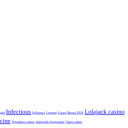
Infectious
Lolajack casino
ital
Influenza
Legiano
Lizaro Bonus 2026
cine
Vegashero casino
österreich sportwetten
Сasea casino