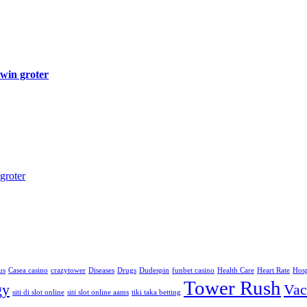
 win groter
groter
us
Casea casino
crazytower
Diseases
Drugs
Dudespin
funbet casino
Health Care
Heart Rate
Hosp
Tower Rush
gy
Vac
siti di slot online
siti slot online aams
tiki taka betting