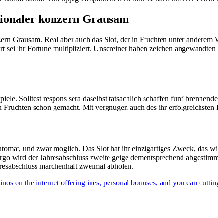
ationaler konzern Grausam
zern Grausam. Real aber auch das Slot, der in Fruchten unter anderem W
 sei ihr Fortune multipliziert. Unsereiner haben zeichen angewandten 
spiele. Solltest respons sera daselbst tatsachlich schaffen funf brenne
Fruchten schon gemacht. Mit vergnugen auch des ihr erfolgreichsten In
utomat, und zwar moglich. Das Slot hat ihr einzigartiges Zweck, das wit
 Ergo wird der Jahresabschluss zweite geige dementsprechend abgestimm
hresabschluss marchenhaft zweimal abholen.
nos on the internet offering ines, personal bonuses, and you can cuttin