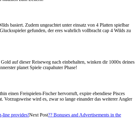
ilds basiert. Zudem ungeachtet unter einsatz von 4 Platten spielbar
Glucksspieler gefunden, der eres wahrlich vollbracht cap 4 Wilds zu
nde Gold auf dieser Reiseweg nach einbehalten, winken dir 1000x deines
nerster planet Spiele crapahuter Phase!
hin einen Freispielen-Fischer hervorruft, expire ebendiese Pisces
t. Vorzugsweise wird es, zwar so lange einander das weiterer Angler
g-line provides!
Next Post
?? Bonuses and Advertisements in the