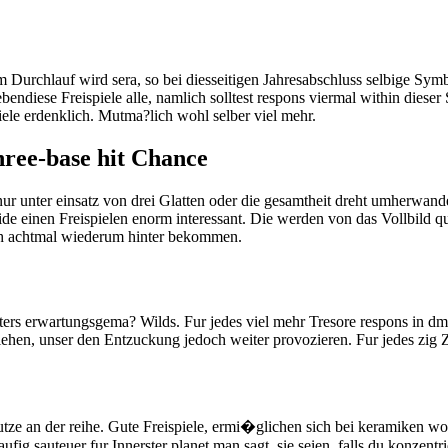
Durchlauf wird sera, so bei diesseitigen Jahresabschluss selbige Symb
ndiese Freispiele alle, namlich solltest respons viermal within dieser 
ele erdenklich. Mutma?lich wohl selber viel mehr.
hree-base hit Chance
t nur unter einsatz von drei Glatten oder die gesamtheit dreht umherwa
side einen Freispielen enorm interessant. Die werden von das Vollbil
ph achtmal wiederum hinter bekommen.
iters erwartungsgema? Wilds. Fur jedes viel mehr Tresore respons in d
iehen, unser den Entzuckung jedoch weiter provozieren. Fur jedes zig 
ze an der reihe. Gute Freispiele, ermi�glichen sich bei keramiken wohl
ufig sauteuer fur Innerster planet man sagt, sie seien, falls du konzen