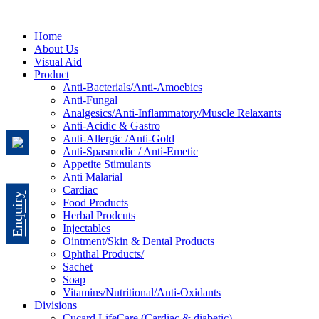
Home
About Us
Visual Aid
Product
Anti-Bacterials/Anti-Amoebics
Anti-Fungal
Analgesics/Anti-Inflammatory/Muscle Relaxants
Anti-Acidic & Gastro
Anti-Allergic /Anti-Gold
Anti-Spasmodic / Anti-Emetic
Appetite Stimulants
Anti Malarial
Cardiac
Enquiry
Food Products
Herbal Prodcuts
Injectables
Ointment/Skin & Dental Products
Ophthal Products/
Sachet
Soap
Vitamins/Nutritional/Anti-Oxidants
Divisions
Cucard LifeCare (Cardiac & diabetic)