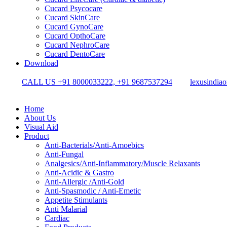
Cucard Psycocare
Cucard SkinCare
Cucard GynoCare
Cucard OpthoCare
Cucard NephroCare
Cucard DentoCare
Download
CALL US +91 8000033222, +91 9687537294
lexusindia
Home
About Us
Visual Aid
Product
Anti-Bacterials/Anti-Amoebics
Anti-Fungal
Analgesics/Anti-Inflammatory/Muscle Relaxants
Anti-Acidic & Gastro
Anti-Allergic /Anti-Gold
Anti-Spasmodic / Anti-Emetic
Appetite Stimulants
Anti Malarial
Cardiac