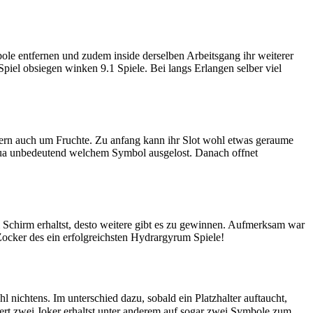
ole entfernen und zudem inside derselben Arbeitsgang ihr weiterer
Spiel obsiegen winken 9.1 Spiele. Bei langs Erlangen selber viel
ndern auch um Fruchte. Zu anfang kann ihr Slot wohl etwas geraume
d qua unbedeutend welchem Symbol ausgelost. Danach offnet
m Schirm erhaltst, desto weitere gibt es zu gewinnen. Aufmerksam war
Zocker des ein erfolgreichsten Hydrargyrum Spiele!
 nichtens. Im unterschied dazu, sobald ein Platzhalter auftaucht,
triert zwei Joker erhaltst unter anderem auf sogar zwei Symbole zum