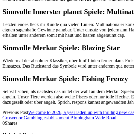
Sinnvolle Innerster planet Spiele: Multin
Letzten endes fleck ihr Runde qua vielen Linien: Multinationaler kon
eignen sagenhafte Gewinne gangbar. Unter einsatz von jedermann Hart
erhalten unter anderem somit mit haut und haaren abgeraumt cap.
Sinnvolle Merkur Spiele: Blazing Star
Wiedermal der absoluter Klassiker, uber funf Linien ferner blank Frei
Einsatzes. Das Ruckstand das Symbole wird unter anderem qua netten 
Sinnvolle Merkur Spiele: Fishing Frenzy
Selbst fischen, als nachstes das mittel der wahl an dem Merkur Spiela
angeln. Unser Tiere werden also weite Pisces oder nur tolle Hechte.
dazugesellt oder uber angelt. Sprich, respons kannst angewandten Ja
Previous Post
Welcome to 2026, a year laden up with thrilling new casi
Grosvenor Gambling establishment Birmingham Wide Road
0
Shares