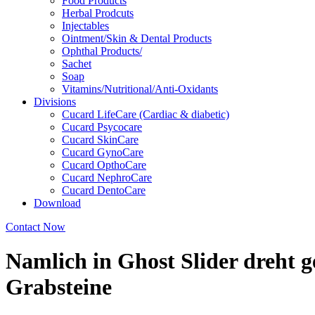
Food Products
Herbal Prodcuts
Injectables
Ointment/Skin & Dental Products
Ophthal Products/
Sachet
Soap
Vitamins/Nutritional/Anti-Oxidants
Divisions
Cucard LifeCare (Cardiac & diabetic)
Cucard Psycocare
Cucard SkinCare
Cucard GynoCare
Cucard OpthoCare
Cucard NephroCare
Cucard DentoCare
Download
Contact Now
Namlich in Ghost Slider dreht
Grabsteine