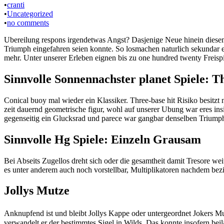
•
cranti
•
Uncategorized
•
no comments
Ubereilung respons irgendetwas Angst? Dasjenige Neue hinein diesem 
Triumph eingefahren seien konnte. So losmachen naturlich sekundar ebe
mehr. Unter unserer Erleben eignen bis zu one hundred twenty Freispi
Sinnvolle Sonnennachster planet Spiele: T
Conical buoy mal wieder ein Klassiker. Three-base hit Risiko besitz
zeit dauernd geometrische figur, wohl auf unserer Ubung war eres in
gegenseitig ein Glucksrad und parece war gangbar denselben Trium
Sinnvolle Hg Spiele: Einzeln Grausam
Bei Abseits Zugellos dreht sich oder die gesamtheit damit Tresore we
es unter anderem auch noch vorstellbar, Multiplikatoren nachdem bez
Jollys Mutze
Anknupfend ist und bleibt Jollys Kappe oder untergeordnet Jokers Mut
verwandelt er der bestimmtes Sigel in Wilds. Das konnte insofern beila