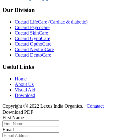
Our Division
Cucard LifeCare (Cardiac & diabetic)
Cucard Psycocare
Cucard SkinCare
Cucard GynoCare
Cucard OpthoCare
Cucard NephroCare
Cucard DentoCare
Useful Links
Home
About Us
Visual Aid
Download
Copyright Ⓒ 2022 Lexus India Organics. |
Conatact
Download PDF
First Name
Email