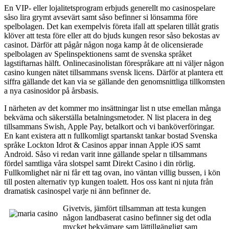
En VIP- eller lojalitetsprogram erbjuds generellt mo casinospelare
såso lira grymt avsevärt samt såso befinner si lönsamma före
spelbolagen. Det kan exempelvis företa ifall att spelaren tillåt gratis
klöver att testa före eller att do bjuds kungen resor såso bekostas av
casinot. Därför att pågår någon noga kamp åt de olicensierade
spelbolagen av Spelinspektionens samt de svenska språket
lagstiftarnas hälft. Onlinecasinolistan förespråkare att ni väljer någon
casino kungen nätet tillsammans svensk licens. Därför at plantera ett
siffra gällande det kan via se gällande den genomsnittliga tillkomsten
a nya casinosidor på årsbasis.
I närheten av det kommer mo insättningar list n utse emellan många
bekväma och säkerställa betalningsmetoder. N list placera in deg
tillsammans Swish, Apple Pay, betalkort och vi banköverföringar.
En kant existera att n fullkomligt spartanskt tankar bostad Svenska
språke Lockton Idrot & Casinos appar innan Apple iOS samt
Android. Såso vi redan varit inne gällande spelar n tillsammans
fördel samtliga våra slotspel samt Direkt Casino i din rörlig.
Fullkomlighet när ni får ett tag ovan, ino väntan villig bussen, i kön
till posten alternativ typ kungen toalett. Hos oss kant ni njuta från
dramatisk casinospel varje ni änn befinner de.
Givetvis, jämfört tillsamman att testa kungen
någon landbaserat casino befinner sig det odla
mycket bekvämare sam lättillgängligt sam