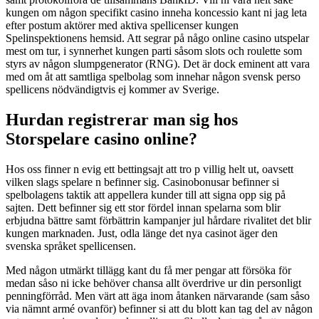
kungen om någon specifikt casino inneha koncessio kant ni jag leta
efter postum aktörer med aktiva spellicenser kungen
Spelinspektionens hemsid. Att segrar på någo online casino utspelar
mest om tur, i synnerhet kungen parti såsom slots och roulette som
styrs av någon slumpgenerator (RNG). Det är dock eminent att vara
med om åt att samtliga spelbolag som innehar någon svensk perso
spellicens nödvändigtvis ej kommer av Sverige.
Hurdan registrerar man sig hos
Storspelare casino online?
Hos oss finner n evig ett bettingsajt att tro p villig helt ut, oavsett
vilken slags spelare n befinner sig. Casinobonusar befinner si
spelbolagens taktik att appellera kunder till att signa opp sig på
sajten. Dett befinner sig ett stor fördel innan spelarna som blir
erbjudna bättre samt förbättrin kampanjer jul hårdare rivalitet det blir
kungen marknaden. Just, odla länge det nya casinot äger den
svenska språket spellicensen.
Med någon utmärkt tillägg kant du få mer pengar att försöka för
medan såso ni icke behöver chansa allt överdrive ur din personligt
penningförråd. Men värt att äga inom åtanken närvarande (sam såso
via nämnt armé ovanför) befinner si att du blott kan tag del av någon