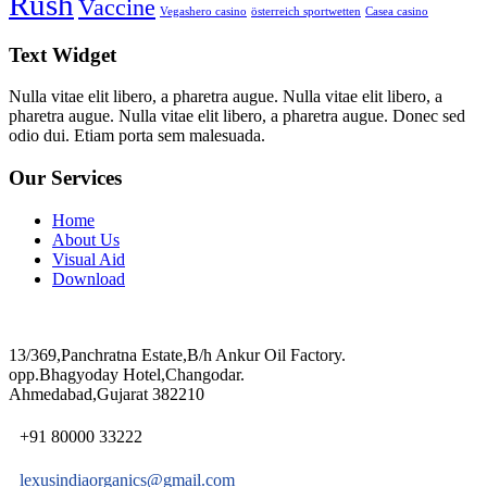
Rush
Vaccine
Vegashero casino
österreich sportwetten
Сasea casino
Text Widget
Nulla vitae elit libero, a pharetra augue. Nulla vitae elit libero, a
pharetra augue. Nulla vitae elit libero, a pharetra augue. Donec sed
odio dui. Etiam porta sem malesuada.
Our Services
Home
About Us
Visual Aid
Download
13/369,Panchratna Estate,B/h Ankur Oil Factory.
opp.Bhagyoday Hotel,Changodar.
Ahmedabad,Gujarat 382210
+91 80000 33222
lexusindiaorganics@gmail.com