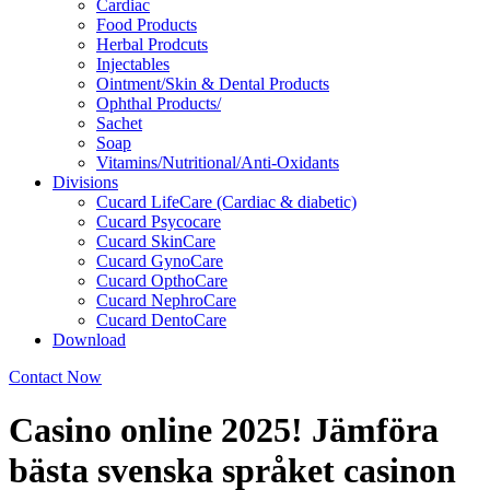
Cardiac
Food Products
Herbal Prodcuts
Injectables
Ointment/Skin & Dental Products
Ophthal Products/
Sachet
Soap
Vitamins/Nutritional/Anti-Oxidants
Divisions
Cucard LifeCare (Cardiac & diabetic)
Cucard Psycocare
Cucard SkinCare
Cucard GynoCare
Cucard OpthoCare
Cucard NephroCare
Cucard DentoCare
Download
Contact Now
Casino online 2025! Jämföra
bästa svenska språket casinon