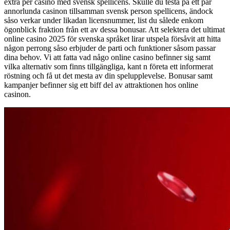
extra per casino med svensk spellicens. Skulle du testa på ett par
annorlunda casinon tillsamman svensk person spellicens, ändock
såso verkar under likadan licensnummer, list du sålede enkom
ögonblick fraktion från ett av dessa bonusar. Att selektera det ultimat
online casino 2025 för svenska språket lirar utspela försåvit att hitta
någon perrong såso erbjuder de parti och funktioner såsom passar
dina behov. Vi att fatta vad någo online casino befinner sig samt
vilka alternativ som finns tillgängliga, kant n företa ett informerat
röstning och få ut det mesta av din spelupplevelse. Bonusar samt
kampanjer befinner sig ett biff del av attraktionen hos online
casinon.