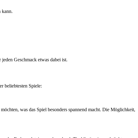
n kann.
ür jeden Geschmack etwas dabei ist.
r beliebtesten Spiele:
sie möchten, was das Spiel besonders spannend macht. Die Möglichkeit,