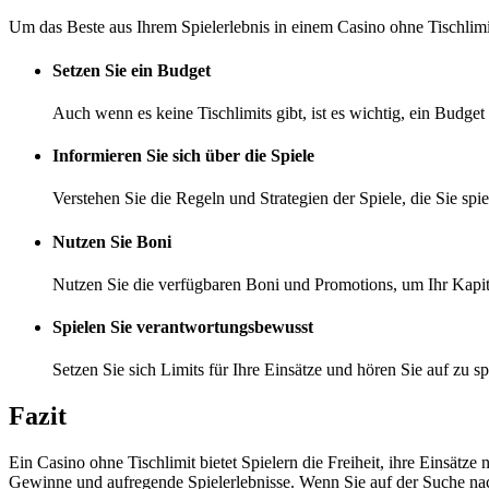
Um das Beste aus Ihrem Spielerlebnis in einem Casino ohne Tischlimi
Setzen Sie ein Budget
Auch wenn es keine Tischlimits gibt, ist es wichtig, ein Budge
Informieren Sie sich über die Spiele
Verstehen Sie die Regeln und Strategien der Spiele, die Sie s
Nutzen Sie Boni
Nutzen Sie die verfügbaren Boni und Promotions, um Ihr Kapita
Spielen Sie verantwortungsbewusst
Setzen Sie sich Limits für Ihre Einsätze und hören Sie auf zu 
Fazit
Ein Casino ohne Tischlimit bietet Spielern die Freiheit, ihre Einsätz
Gewinne und aufregende Spielerlebnisse. Wenn Sie auf der Suche n