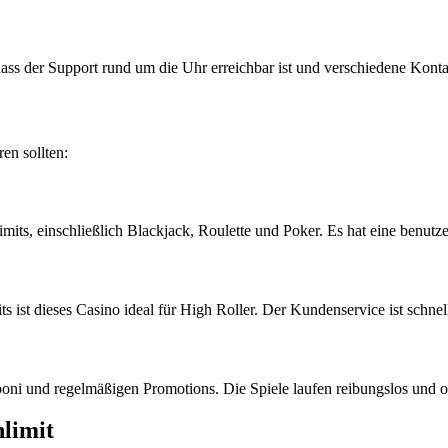
ass der Support rund um die Uhr erreichbar ist und verschiedene Konta
en sollten:
limits, einschließlich Blackjack, Roulette und Poker. Es hat eine benut
ist dieses Casino ideal für High Roller. Der Kundenservice ist schnell
boni und regelmäßigen Promotions. Die Spiele laufen reibungslos und
hlimit