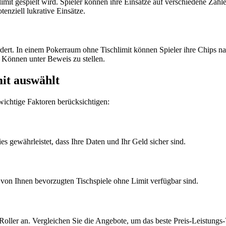
chlimit gespielt wird. Spieler können ihre Einsätze auf verschiedene Zah
enziell lukrative Einsätze.
fordert. In einem Pokerraum ohne Tischlimit können Spieler ihre Chips 
r Können unter Beweis zu stellen.
it auswählt
 wichtige Faktoren berücksichtigen:
Dies gewährleistet, dass Ihre Daten und Ihr Geld sicher sind.
 von Ihnen bevorzugten Tischspiele ohne Limit verfügbar sind.
Roller an. Vergleichen Sie die Angebote, um das beste Preis-Leistungs-