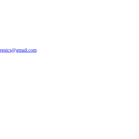
orgnics@gmail.com