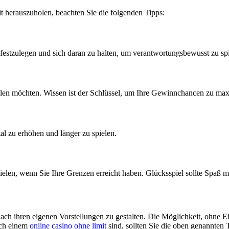
t herauszuholen, beachten Sie die folgenden Tipps:
t festzulegen und sich daran zu halten, um verantwortungsbewusst zu sp
pielen möchten. Wissen ist der Schlüssel, um Ihre Gewinnchancen zu ma
l zu erhöhen und länger zu spielen.
spielen, wenn Sie Ihre Grenzen erreicht haben. Glücksspiel sollte Spaß
e nach ihren eigenen Vorstellungen zu gestalten. Die Möglichkeit, ohne
ach einem
online casino ohne limit
sind, sollten Sie die oben genannten