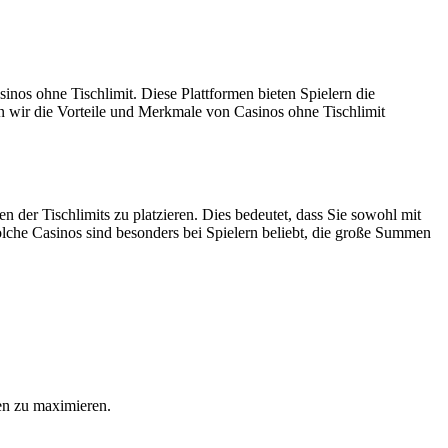
inos ohne Tischlimit. Diese Plattformen bieten Spielern die
en wir die Vorteile und Merkmale von Casinos ohne Tischlimit
en der Tischlimits zu platzieren. Dies bedeutet, dass Sie sowohl mit
olche Casinos sind besonders bei Spielern beliebt, die große Summen
gen zu maximieren.