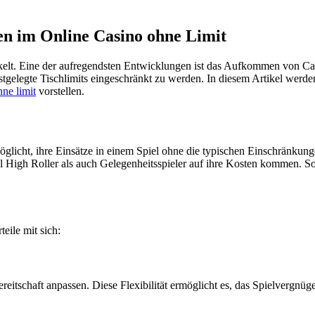
nen im Online Casino ohne Limit
ickelt. Eine der aufregendsten Entwicklungen ist das Aufkommen von Cas
estgelegte Tischlimits eingeschränkt zu werden. In diesem Artikel werd
hne limit
vorstellen.
möglicht, ihre Einsätze in einem Spiel ohne die typischen Einschränkung
l High Roller als auch Gelegenheitsspieler auf ihre Kosten kommen. S
eile mit sich:
ereitschaft anpassen. Diese Flexibilität ermöglicht es, das Spielvergnü