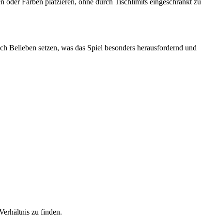
len oder Farben platzieren, ohne durch Tischlimits eingeschränkt zu
nach Belieben setzen, was das Spiel besonders herausfordernd und
Verhältnis zu finden.