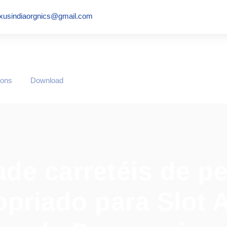
exusindiaorgnics@gmail.com
ions
Download
dade carretéis de 
ropriado para Slot 