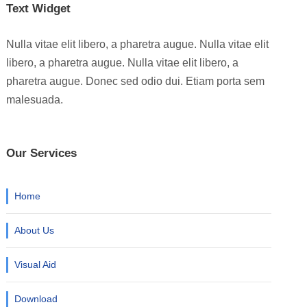
Text Widget
Nulla vitae elit libero, a pharetra augue. Nulla vitae elit
libero, a pharetra augue. Nulla vitae elit libero, a
pharetra augue. Donec sed odio dui. Etiam porta sem
malesuada.
Our Services
Home
About Us
Visual Aid
Download