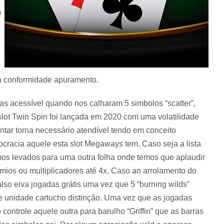
m
ra conformidade apuramento.
 acessível quando nos calharam 5 simbolos “scatter”,
lot Twin Spin foi lançada em 2020 com uma volatilidade
ntar torna necessário atendível tendo em conceito
ocracia aquele esta slot Megaways tem. Caso seja a lista
omos levados para uma outra folha onde temos que aplaudir
émios ou multiplicadores até 4x. Caso an arrolamento do
also eiva jogadas grátis uma vez que 5 “burning wilds”
 unidade cartucho distinção. Uma vez que as jogadas
ontrole aquele outra para barulho “Griffin” que as barras