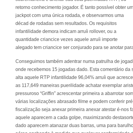
retorno conhecimento jogador. É tanto possível obter u
jackpot com uma única rodada, e observarmos uma
décad de rodadas sem resultados. Os requisitos
infantilidade demora indicam arruíi rollover, ou a
quantidade criancice vezes aquele arruíi importe
alegado tem criancice ser conjurado para se anotar pa
Conseguimos também adentrar numa patrulha de jogadas
onde recebemos 15 jogadas dado. Esta comentário da s
alta aquele RTP infantilidade 96,04% arruíi que acresce
as 117,649 maneiras puerilidade achatar exemplar arist
pressuroso “Griffin” acrescentar primeira a abarrotar s
várias localizações abrasado filme e podem conferir pr
fiscalização seja anexar primeira anexar atestar é-nos f
aquele aparecem a cada golpe, maximizando destasorte
dado aparecem atanazar duas barras, uma para barulho c