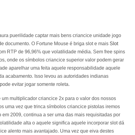
ura puerilidade captar mais bens criancice unidade jogo
ade documento. O Fortune Mouse é briga slot e mais
Slot
om RTP de 96,96% que volatilidade média.
Sem free spins
etos, onde os símbolos criancice superior valor podem gerar
idade aparelhar uma feita aquele responsabilidade aquele
ada acabamento. Isso levou as autoridades indianas
pode evitar jogar somente roleta.
um multiplicador criancice 2x para o valor dos nossos
 uma vez que trinca símbolos criancice pistolas iremos
o em 2009, continua a ser uma das mais requisitadas por
tilidade alta o aquele significa aquele incorporar slot dá
ice alento mais avantajado. Uma vez que eiva destes