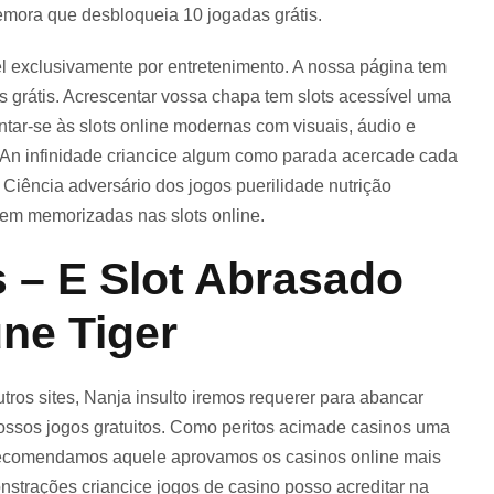
demora que desbloqueia 10 jogadas grátis.
el exclusivamente por entretenimento. A nossa página tem
s grátis. Acrescentar vossa chapa tem slots acessível uma
tar-se às slots online modernas com visuais, áudio e
. An infinidade criancice algum como parada acercade cada
Ciência adversário dos jogos puerilidade nutrição
rem memorizadas nas slots online.
s – E Slot Abrasado
une Tiger
tros sites, Nanja insulto iremos requerer para abancar
nossos jogos gratuitos. Como peritos acimade casinos uma
 recomendamos aquele aprovamos os casinos online mais
nstrações criancice jogos de casino posso acreditar na