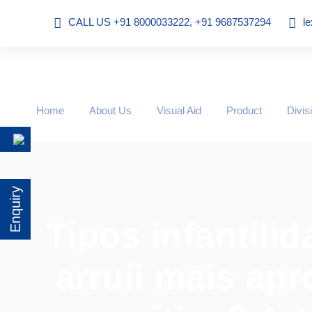
CALL US +91 8000033222, +91 9687537294
l
Home
About Us
Visual Aid
Product
Divis
Enquiry
Tipos infantili
arruíi mais ap