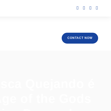
CONTACT NOW
pesca Quejando é
Age of the Gods