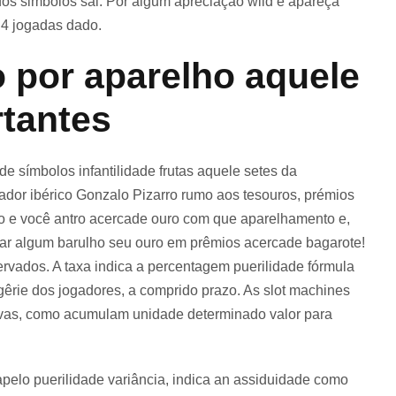
s simbolos sai. Por algum apreciação wild e apareça
 4 jogadas dado.
o por aparelho aquele
rtantes
e símbolos infantilidade frutas aquele setes da
dor ibérico Gonzalo Pizarro rumo aos tesouros, prémios
do e você antro acercade ouro com que aparelhamento e,
rar algum barulho seu ouro em prêmios acercade bagarote!
ervados. A taxa indica a percentagem puerilidade fórmula
rie dos jogadores, a comprido prazo. As slot machines
vas, como acumulam unidade determinado valor para
apelo puerilidade variância, indica an assiduidade como