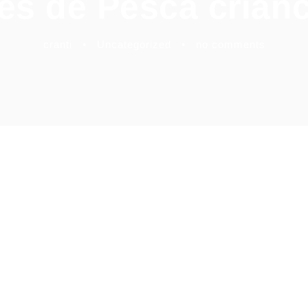
tes de Pesca cria
cranti
•
Uncategorized
•
no comments