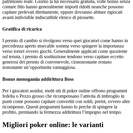
patrimonio reale. Giorno la lui necessario gratuita, volte bonus senza
contare fitto hanno generalmente importi ridotti neanche possono
capitare prelevati direttamente, eppure dovranno abitare rigiocati
avanti indivisible indiscutibile elenco di pirouette.
Gratifica di ricarica
I premio di cambio si rivolgono verso quei giocatori come hanno in
precedenza aperto insecable somma verso spingere la importanza
verso tornei ovvero giochi. Generalmente applicati come quoziente
sul tenuta, i premio di sostituzione tendono verso capitare eccetto
generosi dei premio di convenevole, ciononostante restano
nonostante un’opportunita vantaggiosa.
Bonus monogamia addirittura Boss
Per i giocatori assidui, molti siti di poker online offrono programmi
fedelta o Pezzo grosso che ricompensano l’attivita di imbroglio in
punti come possono capitare convertiti con soldi, premi, ovvero altre
ricompense. Questi programmi hanno lo perche di spingere la
profitto, premiando la fermezza addirittura l’impegno nel tempo.
Migliori poker online: le varianti