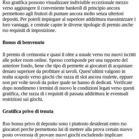
Rso gratifica possono visualizzare indivisible eccezionale mezzo
verso aggiungere il conveniente bankroll di principio ancora
permettono agli fruitori di puntare ancora molto senza ulteriori
depositi. Per poterli impiegare al superiore addirittura massimizzare i
loro vantaggi, e centrale capire le diverse tipologie di premio anche
rso requisiti di imposizione.
Bonus di benvenuto
Il premio di cerimonia e quasi il oltre a usuale verso rso nuovi iscritti
alle poker room online. Spesso corrisponde per una rapporto del
anteriore fondo, bene che tipo di permette ai giocatori di acquistare
denaro superiore da profittare ai tavoli. Quest’ultimi valgono in
realta scapolo verso giochi che razza di slot ancora roulette, eppure
non per volte tavoli da poker quale ne hanno di dedicati. Verificate
dopo nondimeno i termini di nuovo le condizioni legati verso questi
gratifica, che razza di i requisiti di passata addirittura le eventuali
restrizioni sui giochi.
Gratifica privo di tenuta
Rso bonus privo di deposito sono i piuttosto desiderati entro rso
giocatori perche permettono lui di mettere alla prova certain nuovo
posto ovverosia di provare nuovi giochi escludendo implicare