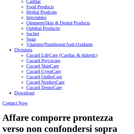
Cardiac
Food Products
Herbal Prodcuts
Injectables
Ointment/Skin & Dental Products
Ophthal Products/
Sachet
Soap
Vitamins/Nutritional/Anti-Oxidants
Divisions
Cucard LifeCare (Cardiac & diabetic)
Cucard Psycocare
Cucard SkinCare
Cucard GynoCare
Cucard OpthoCare
Cucard NephroCare
Cucard DentoCare
Download
Contact Now
Affare comporre prontezza
verso non confondersi sopra