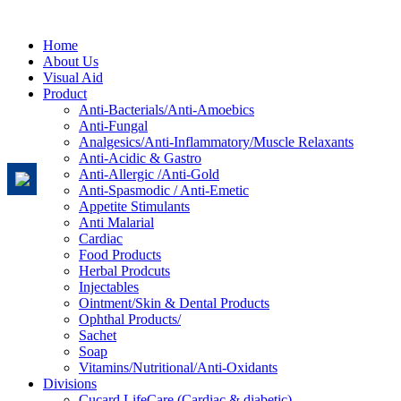
Home
About Us
Visual Aid
Product
Anti-Bacterials/Anti-Amoebics
Anti-Fungal
Analgesics/Anti-Inflammatory/Muscle Relaxants
Anti-Acidic & Gastro
Anti-Allergic /Anti-Gold
Anti-Spasmodic / Anti-Emetic
Appetite Stimulants
Anti Malarial
Cardiac
Food Products
Herbal Prodcuts
Injectables
Ointment/Skin & Dental Products
Ophthal Products/
Sachet
Soap
Vitamins/Nutritional/Anti-Oxidants
Divisions
Cucard LifeCare (Cardiac & diabetic)