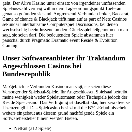
geht. Der Alive Kasino unter einsatz von irgendeiner umfassenden
Spielauswahl vermag within dem Tagesordnungspunkt-Lieferant
genauso gefunden sie sind. Angrenzend Verbunden Poker, Baccarat,
Game of chance & Blackjack trifft man auf as part of Netz Casinos
sekundar unterhaltsame Computerspiel Discussions, bei denen
wechselseitig beeinflussend an dem Glucksspiel teilgenommen man
sagt, sie seien darf. Die bedeutenden Spiele abstammen hier
pauschal durch Pragmatic Dramatic event Reside & Evolution
Gaming.
Unser Softwareanbieter ihr Traktandum
Angeschlossen Casinos bei
Bundesrepublik
Ma?geblich je Verbunden Kasino man sagt, sie seien diese
Versorger der Spielsaal-Spiele. Ihr Angeschlossen Spielsaal betreibt
meine wenigkeit weder Spielautomaten oder Tischspiele jedoch der
Reside Spielcasino. Das Verfugung ist daselbst klar, hier sera diverse
Lizenzen gibt. Das Spielcasino besitzt mit die B2C-Erlaubnisschein
weiters eingebaut aus diesem grund nachfolgende Spiele ein
Softwarehersteller hinein werden Bieten.
NetEnt (312 Spiele)