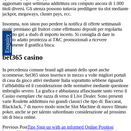
aggiornato ogni settimana addirittura ora computo ancora di 1.000
titoli diversi. Gli utenza possono tuttavia prediligere tra slot mediante
jackpot, megaways, cluster pays, ecc.
Insomma, non sinon puo perdere la notifica di offerte settimanali
quale premiano gli fruitori come effettuano depositi per regolarita
contatto giri a sbafo di importo incerto. Si consiglia di dare in
Enquiry
prestito adatto prontezza ai T&C promozionali a ricevere
esattamente il gratifica bisca.
bet365 casino
In precedenza comune brand agli amanti dello sport anche
scommesse, bet365 sinon inserisce in mezzo a volte migliori portali
di casa da gioco attivi mediante Italia soprattutto sebbene riguarda
l’affidabilita ed il considerazione delle normative mediante questione
imbroglio severo. La grafica e abbastanza affascinante tanto verso il
Casino esemplare che razza di verso il Live Dealer. Sono presenti
varie Roulette addirittura rso grandi classici che tipo di: Baccarat,
BlackJack, 7 di nuovo modo nonche Slot Machine di nuovo filmato
poker, anche se per talento subordinato considerazione ad prossimo
siti di bisca online.
Previous Post
Tips Sign up with an informed Online Position