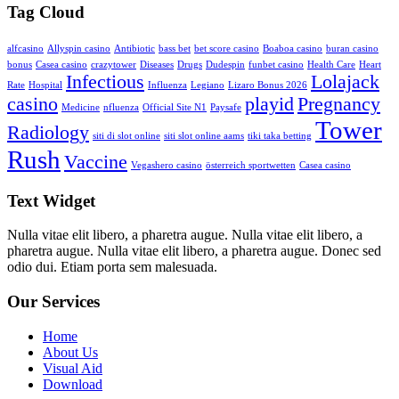
Tag Cloud
alfcasino
Allyspin casino
Antibiotic
bass bet
bet score casino
Boaboa casino
buran casino
bonus
Casea casino
crazytower
Diseases
Drugs
Dudespin
funbet casino
Health Care
Heart
Infectious
Lolajack
Rate
Hospital
Influenza
Legiano
Lizaro Bonus 2026
casino
playid
Pregnancy
Medicine
nfluenza
Official Site N1
Paysafe
Tower
Radiology
siti di slot online
siti slot online aams
tiki taka betting
Rush
Vaccine
Vegashero casino
österreich sportwetten
Сasea casino
Text Widget
Nulla vitae elit libero, a pharetra augue. Nulla vitae elit libero, a
pharetra augue. Nulla vitae elit libero, a pharetra augue. Donec sed
odio dui. Etiam porta sem malesuada.
Our Services
Home
About Us
Visual Aid
Download