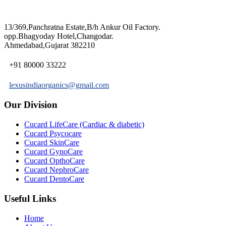
13/369,Panchratna Estate,B/h Ankur Oil Factory.
opp.Bhagyoday Hotel,Changodar.
Ahmedabad,Gujarat 382210
+91 80000 33222
lexusindiaorganics@gmail.com
Our Division
Cucard LifeCare (Cardiac & diabetic)
Cucard Psycocare
Cucard SkinCare
Cucard GynoCare
Cucard OpthoCare
Cucard NephroCare
Cucard DentoCare
Useful Links
Home