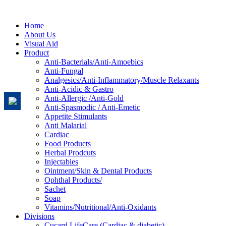
Home
About Us
Visual Aid
Product
Anti-Bacterials/Anti-Amoebics
Anti-Fungal
Analgesics/Anti-Inflammatory/Muscle Relaxants
Anti-Acidic & Gastro
Anti-Allergic /Anti-Gold
Anti-Spasmodic / Anti-Emetic
Appetite Stimulants
Anti Malarial
Cardiac
Food Products
Herbal Prodcuts
Injectables
Ointment/Skin & Dental Products
Ophthal Products/
Sachet
Soap
Vitamins/Nutritional/Anti-Oxidants
Divisions
Cucard LifeCare (Cardiac & diabetic)