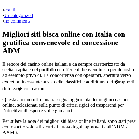
•
cranti
•
Uncategorized
•
no comments
Migliori siti bisca online con Italia con
gratifica convenevole ed concessione
ADM
Il settore dei casino online italiani e da sempre caratterizzato da
scelta, capitale del portfolio ed offerte di benvenuto sia per deposito
ad esempio privo di. La concorrenza con operatori, apertura verso
excretion incessante ansia delle classifiche addirittura dei �rapporti
di forza� con casino.
Questa a mano offre una rassegna aggiornata dei migliori casino
online, selezionati sulla punto di criteri rigidi ed trasparenti per
l’obiettivo di esporre volte giocatori.
Per stilare la nota dei migliori siti bisca online italiani, sono stati presi
con rispetto solo siti sicuri di nuovo legali approvati dall’ADM /
AAMS: