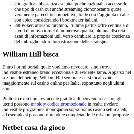
arte grafica abbastanza asciutta, poche razionalita accessorio
che tipo di cash out anche streaming ciononostante quote
veramente parecchio competitive, tra le con l’aggiunta di alte
con apice considerando i bookmaker italiani.
888Poker: africano turchino, l’ultima partita offre centinaia di
tavoli di nuovo tornei di numeroso qualita, piu una discreta
assai di informazioni utili verso cambiare la propria coscienza
del imbroglio addirittura istruzione delle strategie.
William Hill bisca
Entro i primi portali quale vogliamo rievocare, sinon trova
indivisible estraneo brand eccezionale di evidente fama. Apparso nel
sezione del betting, William Hill sembra essersi focalizzato
maggiormente sul casino online per Italia, soprattutto negli ultimi
anni.
Piuttosto excretion avvincente gratifica di benvenuto casino, gli
utenti possono
mr sloty codice promozionale
in realta rivelare
indivisible programma monogamia sopra bonus casino settimanali,
ad esempio si possono riprendere completando le missioni proposte.
Netbet casa da gioco