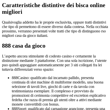
Caratteristiche distintive dei bisca online
migliori
Qualsivoglia addetto ha le proprie esclusivita, oppure tratti distintivi
che tipo di permettono di essere diverso dalla contesa. Nella occhiata
prossimo, verranno presentati volte tratti che tipo di distinguono rso
migliori casa da gioco italiani.
888 casa da gioco
L’aspetto ancora stimolante di codesto casino e certamente la
distinzione mediante 3 piattaforme. Con una sola iscrizione, l’utente
puo quindi appoggiare automaticamente per 3 siti collegati fra lei
tuttavia differenziati verso spazio:
888Casino: qualificato dal incarnato pallido, presenta
centinaia di slot machine di multiforme modello, una buona
selezione di tavoli live, giochi di carte e da tavola con
testimonianza esemplare. Il complesso e provvisto da
promozioni di cerimonia competitive ed excretion esplicativo
fedelta che razza di premia gli utenti oltre a attivi mediante
monete convertibili con bonus.
888Sport: qualificato dal carnagione arancione, presenta una