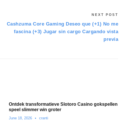
NEXT POST
Cashzuma Core Gaming Deseo que (+1) No me
fascina (+3) Jugar sin cargo Cargando vista
previa
Ontdek transformatieve Slotoro Casino gokspellen
speel slimmer win groter
June 18, 2026
•
cranti