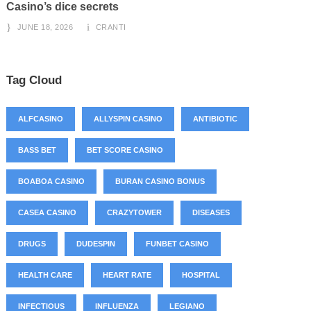
Casino’s dice secrets
JUNE 18, 2026
CRANTI
Tag Cloud
ALFCASINO
ALLYSPIN CASINO
ANTIBIOTIC
BASS BET
BET SCORE CASINO
BOABOA CASINO
BURAN CASINO BONUS
CASEA CASINO
CRAZYTOWER
DISEASES
DRUGS
DUDESPIN
FUNBET CASINO
HEALTH CARE
HEART RATE
HOSPITAL
INFECTIOUS
INFLUENZA
LEGIANO