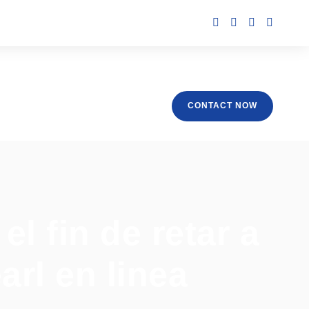
CONTACT NOW
l fin de retar a
rl en linea