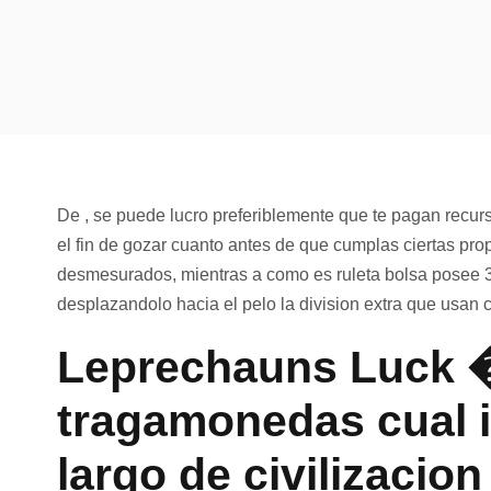
De , se puede lucro preferiblemente que te pagan recurso
el fin de gozar cuanto antes de que cumplas ciertas pr
desmesurados, mientras a como es ruleta bolsa posee 
desplazandolo hacia el pelo la division extra que usan c
Leprechauns Luck �
tragamonedas cual in
largo de civilizacion