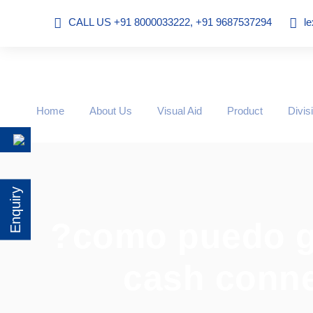
CALL US +91 8000033222, +91 9687537294
l
Home
About Us
Visual Aid
Product
Divis
Enquiry
?como puedo gua
cash conne