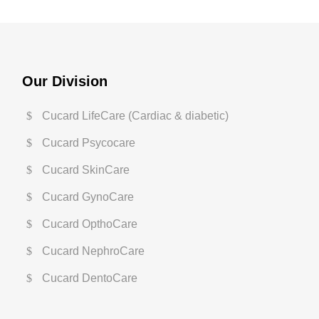
Our Division
Cucard LifeCare (Cardiac & diabetic)
Cucard Psycocare
Cucard SkinCare
Cucard GynoCare
Cucard OpthoCare
Cucard NephroCare
Cucard DentoCare