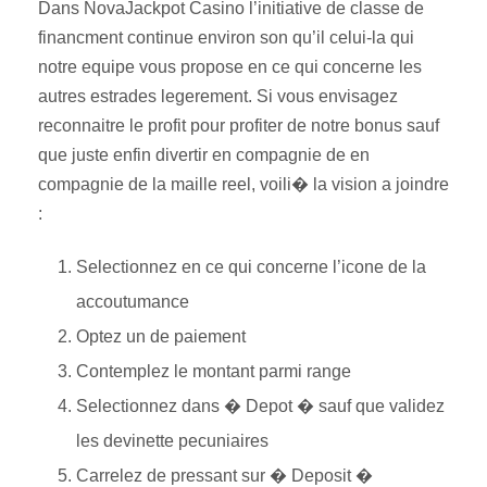
Dans NovaJackpot Casino l’initiative de classe de
financment continue environ son qu’il celui-la qui
notre equipe vous propose en ce qui concerne les
autres estrades legerement. Si vous envisagez
reconnaitre le profit pour profiter de notre bonus sauf
que juste enfin divertir en compagnie de en
compagnie de la maille reel, voili� la vision a joindre
:
Selectionnez en ce qui concerne l’icone de la
accoutumance
Optez un de paiement
Contemplez le montant parmi range
Selectionnez dans � Depot � sauf que validez
les devinette pecuniaires
Carrelez de pressant sur � Deposit �