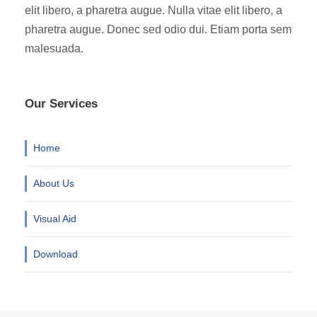
elit libero, a pharetra augue. Nulla vitae elit libero, a
pharetra augue. Donec sed odio dui. Etiam porta sem
malesuada.
Our Services
Home
About Us
Visual Aid
Download