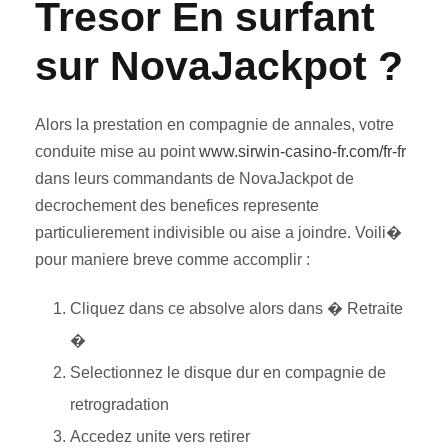
Tresor En surfant
sur NovaJackpot ?
Alors la prestation en compagnie de annales, votre
conduite mise au point
www.sirwin-casino-fr.com/fr-fr
dans leurs commandants de NovaJackpot de
decrochement des benefices represente
particulierement indivisible ou aise a joindre. Voili�
pour maniere breve comme accomplir :
Cliquez dans ce absolve alors dans � Retraite
�
Selectionnez le disque dur en compagnie de
retrogradation
Accedez unite vers retirer