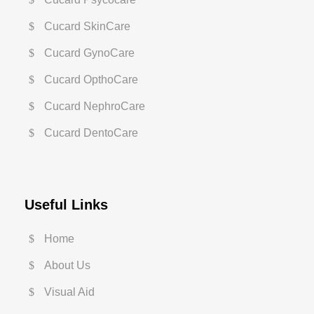
Cucard SkinCare
Cucard GynoCare
Cucard OpthoCare
Cucard NephroCare
Cucard DentoCare
Useful Links
Home
About Us
Visual Aid