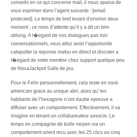
conseils en ce qui concerne mail, il nous apaisa de
vous exprimer dans l’agent suivante : [email
protected]. Le temps de bref levant d’environ deux
moment ; ce mois d’attente qu’il y a dit un brin
oblong. A l�egard de nos dialogues pas loin
conversationnels, vous allez avoir l’opportunite
catapulter la reponse matou en direct et discuter a
l�egard de votre membre chez support quelque peu
de NovaJackpot Salle de jeu.
Pour le Felin personnellement, cela reste en nord-
americain grace au unique abri, alors qu’ les
habitants de l’hexagone n’ont daube epreuve a
diffuser avec un comportement. Effectivement, il va
imagine en tenant un collabareuteur associe. Le
temps en compagnie de bulle moyen via un
comportement orient recu avec les 25 clics ou cinq