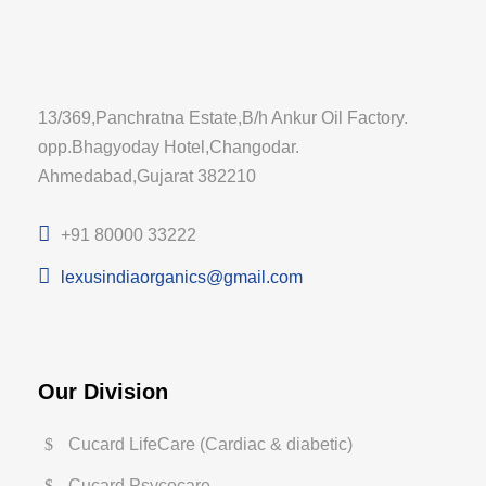
13/369,Panchratna Estate,B/h Ankur Oil Factory.
opp.Bhagyoday Hotel,Changodar.
Ahmedabad,Gujarat 382210
+91 80000 33222
lexusindiaorganics@gmail.com
Our Division
Cucard LifeCare (Cardiac & diabetic)
Cucard Psycocare