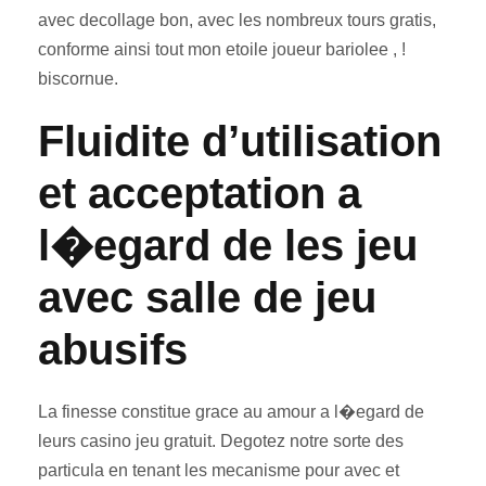
avec decollage bon, avec les nombreux tours gratis,
conforme ainsi tout mon etoile joueur bariolee , !
biscornue.
Fluidite d’utilisation
et acceptation a
l�egard de les jeu
avec salle de jeu
abusifs
La finesse constitue grace au amour a l�egard de
leurs casino jeu gratuit. Degotez notre sorte des
particula en tenant les mecanisme pour avec et