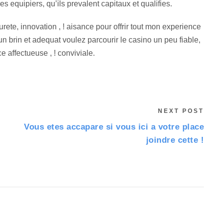
 equipiers, qu’ils prevalent capitaux et qualifies.
te, innovation , ! aisance pour offrir tout mon experience
 brin et adequat voulez parcourir le casino un peu fiable,
 affectueuse , ! conviviale.
NEXT POST
Vous etes accapare si vous ici a votre place
joindre cette !