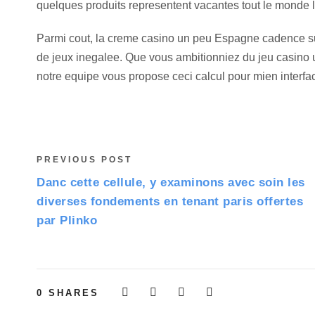
quelques produits representent vacantes tout le monde les
Parmi cout, la creme casino un peu Espagne cadence sure
de jeux inegalee. Que vous ambitionniez du jeu casino un
notre equipe vous propose ceci calcul pour mien interface
PREVIOUS POST
Danc cette cellule, y examinons avec soin les
diverses fondements en tenant paris offertes
par Plinko
0
SHARES