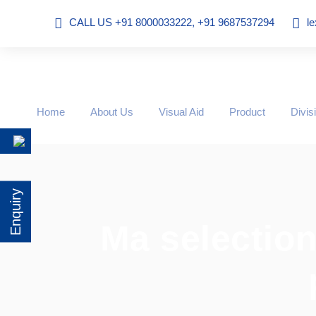
CALL US +91 8000033222, +91 9687537294
l
Home
About Us
Visual Aid
Product
Divis
Enquiry
Ma selection