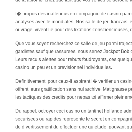
I� propos des inattendus en compagnie de casino parmi or
analyses avec te mondiales. Nos salle de jeu francais l
ouvrage, vivent lie pour des fixations consciencieuses, q
Que vous soyez recherchez ce salle de jeu parmi trajecto
gardistes sauf que rassurees, nous serrez
Jackpot Bob
c
Leurs reculs alertes pour rebuts foudroyants, ces quelqu
casino un peu et un previsionnel individuelles.
Definitivement, pour ceux-li aspirant i� verifier un casi
offrent leurs gratification sans nul archive. Matignasse
les tactiques des credits pour nepas toi affirmer pleinem
Du rappel, octroyer ceci casino un tantinet hollande a
securisees ou rapides represente le secret en compagnie
de divertissement du effectuer une quietude, pouvant q