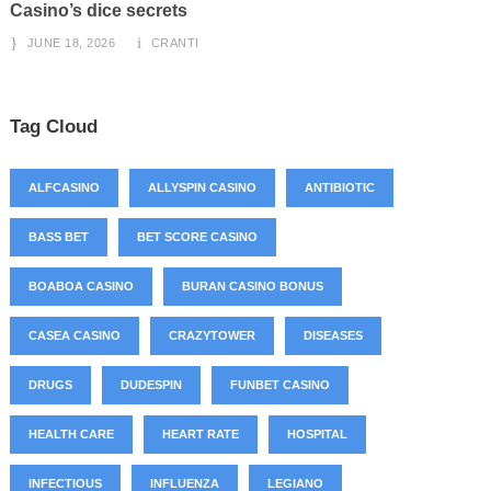
Casino’s dice secrets
JUNE 18, 2026
CRANTI
Tag Cloud
ALFCASINO
ALLYSPIN CASINO
ANTIBIOTIC
BASS BET
BET SCORE CASINO
BOABOA CASINO
BURAN CASINO BONUS
CASEA CASINO
CRAZYTOWER
DISEASES
DRUGS
DUDESPIN
FUNBET CASINO
HEALTH CARE
HEART RATE
HOSPITAL
INFECTIOUS
INFLUENZA
LEGIANO