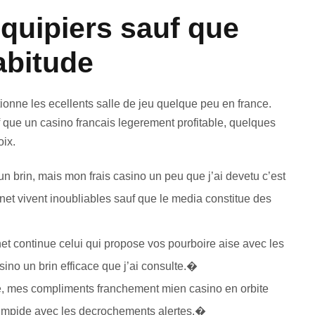
quipiers sauf que
abitude
ionne les ecellents salle de jeu quelque peu en france.
uf que un casino francais legerement profitable, quelques
oix.
un brin, mais mon frais casino un peu que j’ai devetu c’est
net vivent inoubliables sauf que le media constitue des
net continue celui qui propose vos pourboire aise avec les
sino un brin efficace que j’ai consulte.�
e, mes compliments franchement mien casino en orbite
limpide avec les decrochements alertes.�