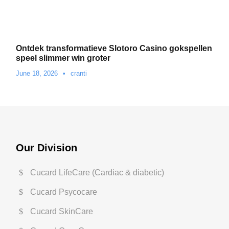
Ontdek transformatieve Slotoro Casino gokspellen
speel slimmer win groter
June 18, 2026
•
cranti
Our Division
Cucard LifeCare (Cardiac & diabetic)
Cucard Psycocare
Cucard SkinCare