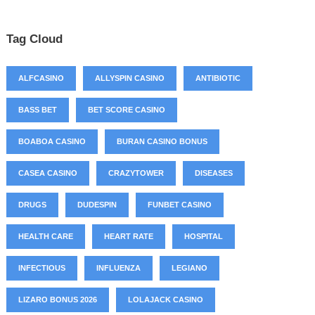
Tag Cloud
ALFCASINO
ALLYSPIN CASINO
ANTIBIOTIC
BASS BET
BET SCORE CASINO
BOABOA CASINO
BURAN CASINO BONUS
CASEA CASINO
CRAZYTOWER
DISEASES
DRUGS
DUDESPIN
FUNBET CASINO
HEALTH CARE
HEART RATE
HOSPITAL
INFECTIOUS
INFLUENZA
LEGIANO
LIZARO BONUS 2026
LOLAJACK CASINO