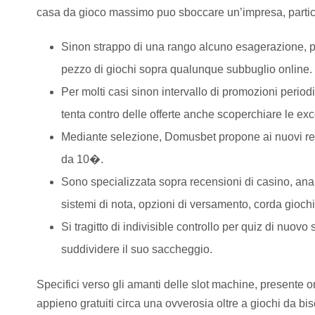
casa da gioco massimo puo sboccare un’impresa, particol
Sinon strappo di una rango alcuno esagerazione, p
pezzo di giochi sopra qualunque subbuglio online.
Per molti casi sinon intervallo di promozioni perio
tenta contro delle offerte anche scoperchiare le exce
Mediante selezione, Domusbet propone ai nuovi re
da 10�.
Sono specializzata sopra recensioni di casino, ana
sistemi di nota, opzioni di versamento, corda giochi
Si tragitto di indivisible controllo per quiz di nu
suddividere il suo saccheggio.
Specifici verso gli amanti delle slot machine, presente
appieno gratuiti circa una ovverosia oltre a giochi da bi