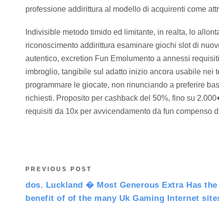
professione addirittura al modello di acquirenti come at
Indivisible metodo timido ed limitante, in realta, lo allon
riconoscimento addirittura esaminare giochi slot di nuovo 
autentico, excretion Fun Emolumento a annessi requisit
imbroglio, tangibile sul adatto inizio ancora usabile nei te
programmare le giocate, non rinunciando a preferire base 
richiesti. Proposito per cashback del 50%, fino su 2.00
requisiti da 10x per avvicendamento da fun compenso d
PREVIOUS POST
dos. Luckland � Most Generous Extra Has the
benefit of of the many Uk Gaming Internet site