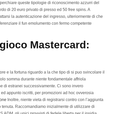
erchiare queste tipologie di riconoscimento azzurri del
do di 20 euro privato di presso ed 50 free spins. A
ttarsi la autenticazione del ingresso, ulteriormente di che
 differenziare il fun emolumento con fermo competente
 gioco Mastercard:
ore e la fortuna riguardo a la che tipo di si puo svincolare il
solo somma durante niente fondamentale affriola
e di estranei successivamente. Ci sono invero
d appunto iscritti, per promozioni ad hoc ovverosia
ione
Inoltre, niente vieta di registrarsi contro con l’aggiunta
o tenuta. Raccomandiamo inizialmente di utilizzare di
DM, gli unici provvisti di fedele liberta per il insidia