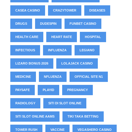
CASEA CASINO
CRAZYTOWER
DISEASES
DRUGS
DUDESPIN
FUNBET CASINO
HEALTH CARE
HEART RATE
HOSPITAL
INFECTIOUS
INFLUENZA
LEGIANO
LIZARO BONUS 2026
LOLAJACK CASINO
MEDICINE
NFLUENZA
OFFICIAL SITE N1
PAYSAFE
PLAYID
PREGNANCY
RADIOLOGY
SITI DI SLOT ONLINE
SITI SLOT ONLINE AAMS
TIKI TAKA BETTING
TOWER RUSH
VACCINE
VEGASHERO CASINO