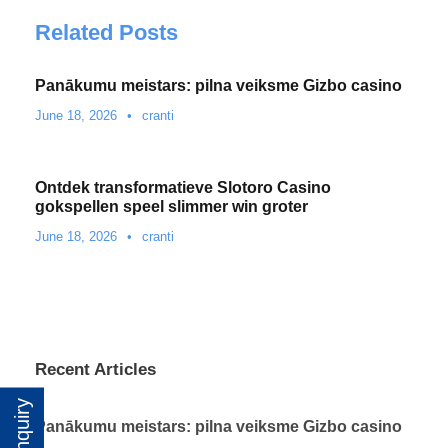
Related Posts
Panākumu meistars: pilna veiksme Gizbo casino
June 18, 2026
•
cranti
Ontdek transformatieve Slotoro Casino
gokspellen speel slimmer win groter
June 18, 2026
•
cranti
Recent Articles
Enquiry
Panākumu meistars: pilna veiksme Gizbo casino