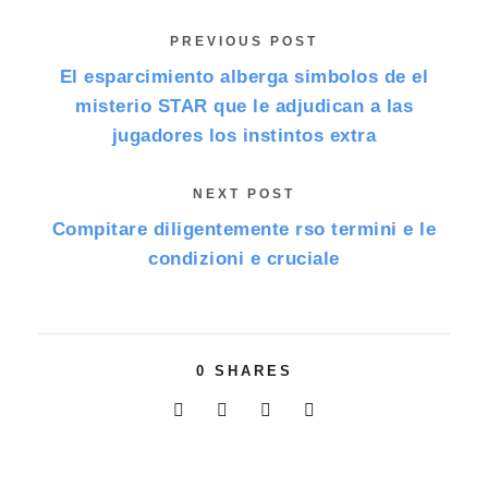
PREVIOUS POST
El esparcimiento alberga simbolos de el
misterio STAR que le adjudican a las
jugadores los instintos extra
NEXT POST
Compitare diligentemente rso termini e le
condizioni e cruciale
0
SHARES