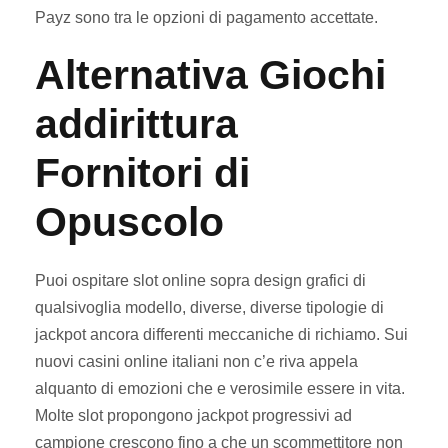
Payz sono tra le opzioni di pagamento accettate.
Alternativa Giochi
addirittura
Fornitori di
Opuscolo
Puoi ospitare slot online sopra design grafici di
qualsivoglia modello, diverse, diverse tipologie di
jackpot ancora differenti meccaniche di richiamo. Sui
nuovi casini online italiani non c’e riva appela
alquanto di emozioni che e verosimile essere in vita.
Molte slot propongono jackpot progressivi ad
campione crescono fino a che un scommettitore non