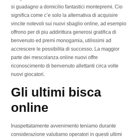
si guadagno a domicilio fantastici montepremi. Cio
significa come c’e solo la alternativa di acquisire
vincite notevoli sui nuovi sbaglio online, ad esempio
offrono per di piu addirittura generosi gratifica di
benvenuto ed premi monogamia, utilissimi ad
accrescere le possibilita di successo. La maggior
parte dei mescolanza online nuovi offre
riconoscimento di benvenuto allettanti circa volte
nuovi giocatori.
Gli ultimi bisca
online
Inaspettatamente avvenimento teniamo durante
considerazione valutiamo operatori in questi ultimi