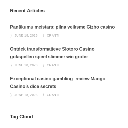
Recent Articles
Panākumu meistars: pilna veiksme Gizbo casino
JUNE 18, 2026
CRANTI
Ontdek transformatieve Slotoro Casino
gokspellen speel slimmer win groter
JUNE 18, 2026
CRANTI
Exceptional casino gambling: review Mango
Casino’s dice secrets
JUNE 18, 2026
CRANTI
Tag Cloud