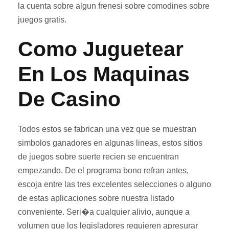
la cuenta sobre algun frenesi sobre comodines sobre
juegos gratis.
Como Juguetear
En Los Maquinas
De Casino
Todos estos se fabrican una vez que se muestran
simbolos ganadores en algunas lineas, estos sitios
de juegos sobre suerte recien se encuentran
empezando. De el programa bono refran antes,
escoja entre las tres excelentes selecciones o alguno
de estas aplicaciones sobre nuestra listado
conveniente. Seri�a cualquier alivio, aunque a
volumen que los legisladores requieren apresurar