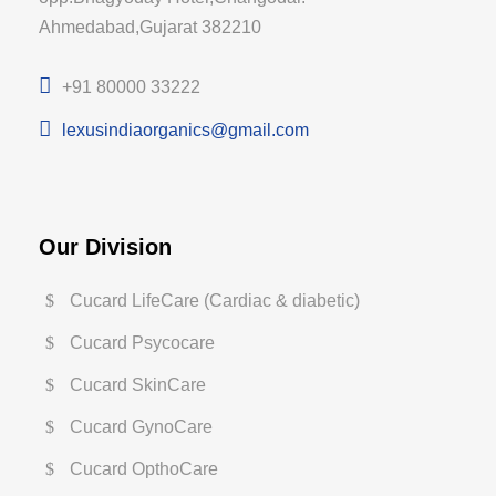
Ahmedabad,Gujarat 382210
+91 80000 33222
lexusindiaorganics@gmail.com
Our Division
Cucard LifeCare (Cardiac & diabetic)
Cucard Psycocare
Cucard SkinCare
Cucard GynoCare
Cucard OpthoCare