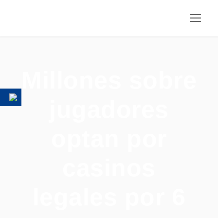
Millones sobre
jugadores
optan por
casinos
legales por 6