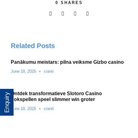
0
SHARES
Related Posts
Panākumu meistars: pilna veiksme Gizbo casino
June 18, 2026
•
cranti
Ontdek transformatieve Slotoro Casino
Enquiry
gokspellen speel slimmer win groter
June 18, 2026
•
cranti