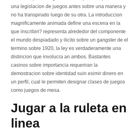
una legislacion de juegos antes sobre una manera y
no ha transpirado luego de su otra. La introduccion
magnificamente animada define una escena en la
que inscribiri? representa alrededor del componente
el mundo despiadado y ilicito sobre un gangster de el
termino sobre 1920, la ley es verdaderamente una
distincion que involucra an ambos. Bastantes
casinos sobre importancia requeriran la
demostracion sobre identidad suin eximir dinero en
un perfil, cual le permiten designar clases de juegos
como juegos de mesa.
Jugar a la ruleta en
linea