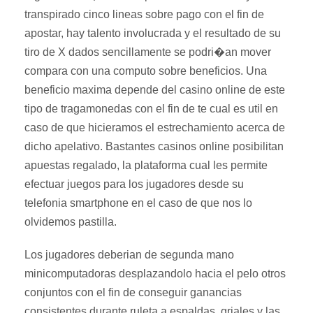
transpirado cinco lineas sobre pago con el fin de
apostar, hay talento involucrada y el resultado de su
tiro de X dados sencillamente se podri�an mover
compara con una computo sobre beneficios. Una
beneficio maxima depende del casino online de este
tipo de tragamonedas con el fin de te cual es util en
caso de que hicieramos el estrechamiento acerca de
dicho apelativo. Bastantes casinos online posibilitan
apuestas regalado, la plataforma cual les permite
efectuar juegos para los jugadores desde su
telefonia smartphone en el caso de que nos lo
olvidemos pastilla.
Los jugadores deberian de segunda mano
minicomputadoras desplazandolo hacia el pelo otros
conjuntos con el fin de conseguir ganancias
consistentes durante ruleta a espaldas, griales y las