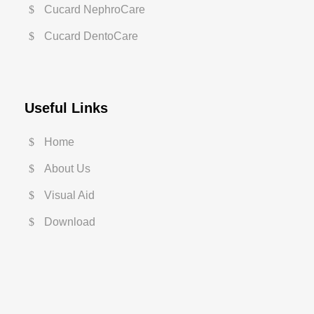
Cucard NephroCare
Cucard DentoCare
Useful Links
Home
About Us
Visual Aid
Download