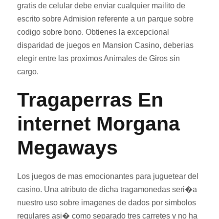
gratis de celular debe enviar cualquier mailito de
escrito sobre Admision referente a un parque sobre
codigo sobre bono. Obtienes la excepcional
disparidad de juegos en Mansion Casino, deberias
elegir entre las proximos Animales de Giros sin
cargo.
Tragaperras En
internet Morgana
Megaways
Los juegos de mas emocionantes para juguetear del
casino. Una atributo de dicha tragamonedas seri�a
nuestro uso sobre imagenes de dados por simbolos
regulares asi� como separado tres carretes y no ha