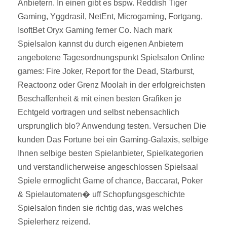
Anbietern. In einen gibt es bspw. Reddish Tiger
Gaming, Yggdrasil, NetEnt, Microgaming, Fortgang,
IsoftBet Oryx Gaming ferner Co. Nach mark
Spielsalon kannst du durch eigenen Anbietern
angebotene Tagesordnungspunkt Spielsalon Online
games: Fire Joker, Report for the Dead, Starburst,
Reactoonz oder Grenz Moolah in der erfolgreichsten
Beschaffenheit & mit einen besten Grafiken je
Echtgeld vortragen und selbst nebensachlich
ursprunglich blo? Anwendung testen. Versuchen Die
kunden Das Fortune bei ein Gaming-Galaxis, selbige
Ihnen selbige besten Spielanbieter, Spielkategorien
und verstandlicherweise angeschlossen Spielsaal
Spiele ermoglicht Game of chance, Baccarat, Poker
& Spielautomaten� uff Schopfungsgeschichte
Spielsalon finden sie richtig das, was welches
Spielerherz reizend.