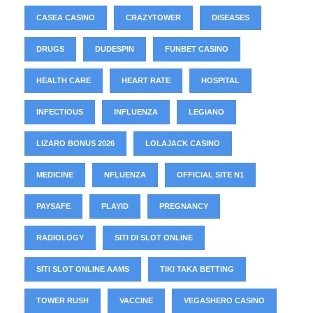
CASEA CASINO
CRAZYTOWER
DISEASES
DRUGS
DUDESPIN
FUNBET CASINO
HEALTH CARE
HEART RATE
HOSPITAL
INFECTIOUS
INFLUENZA
LEGIANO
LIZARO BONUS 2026
LOLAJACK CASINO
MEDICINE
NFLUENZA
OFFICIAL SITE N1
PAYSAFE
PLAYID
PREGNANCY
RADIOLOGY
SITI DI SLOT ONLINE
SITI SLOT ONLINE AAMS
TIKI TAKA BETTING
TOWER RUSH
VACCINE
VEGASHERO CASINO