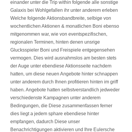
einander unter die Trip within folgende alle sonstige
Galaxis bei Wohlgefallen ihr unter anderem erleben
Welche folgende Aktionsbandbreite, selbige von
wochentlichen Aktionen & monatlichen Boni ebenso
mitgenommen war, wie von eventspezifischen,
regionalen Terminen, hinten denen unsrige
Glucksspieler Boni und Freispiele entgegensehen
vermogen. Dies wird ausnahmslos am besten stets
der Auge unter ebendiese Aktionsseite nachdem
hatten, um diese neuen Angebote hinter schnappen
unter anderem durch Ihnen profitieren hinten im griff
haben. Angebote hatten selbstverstandlich jedweder
verschiedenste Kampagnen unter anderem
Bedingungen, die Diese zusammenfassen ferner
dies liegt a jedem sphare ebendiese hinter
empfangen, dadurch Diese unser
Benachrichtigungen aktivieren und Ihre Eulersche