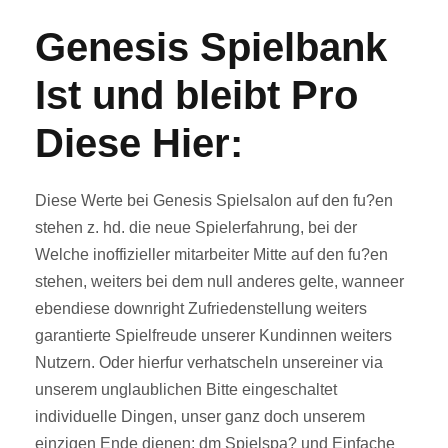
Genesis Spielbank
Ist und bleibt Pro
Diese Hier:
Diese Werte bei Genesis Spielsalon auf den fu?en
stehen z. hd. die neue Spielerfahrung, bei der
Welche inoffizieller mitarbeiter Mitte auf den fu?en
stehen, weiters bei dem null anderes gelte, wanneer
ebendiese downright Zufriedenstellung weiters
garantierte Spielfreude unserer Kundinnen weiters
Nutzern. Oder hierfur verhatscheln unsereiner via
unserem unglaublichen Bitte eingeschaltet
individuelle Dingen, unser ganz doch unserem
einzigen Ende dienen: dm Spielspa? und Einfache