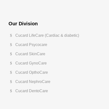
Our Division
Cucard LifeCare (Cardiac & diabetic)
Cucard Psycocare
Cucard SkinCare
Cucard GynoCare
Cucard OpthoCare
Cucard NephroCare
Cucard DentoCare