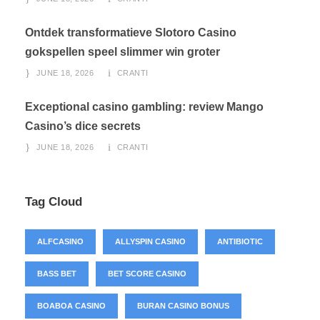
Ontdek transformatieve Slotoro Casino
gokspellen speel slimmer win groter
JUNE 18, 2026
CRANTI
Exceptional casino gambling: review Mango
Casino’s dice secrets
JUNE 18, 2026
CRANTI
Tag Cloud
ALFCASINO
ALLYSPIN CASINO
ANTIBIOTIC
BASS BET
BET SCORE CASINO
BOABOA CASINO
BURAN CASINO BONUS