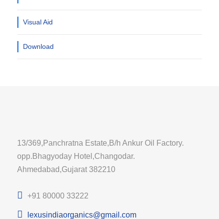
Visual Aid
Download
13/369,Panchratna Estate,B/h Ankur Oil Factory.
opp.Bhagyoday Hotel,Changodar.
Ahmedabad,Gujarat 382210
+91 80000 33222
lexusindiaorganics@gmail.com