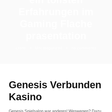
Erfahrungen im
Gaming Flache
prasentation
cranti
•
Uncategorized
•
no comments
Genesis Verbunden
Kasino
Genesis Spielsalon war anderes! Weswegen? Dazu