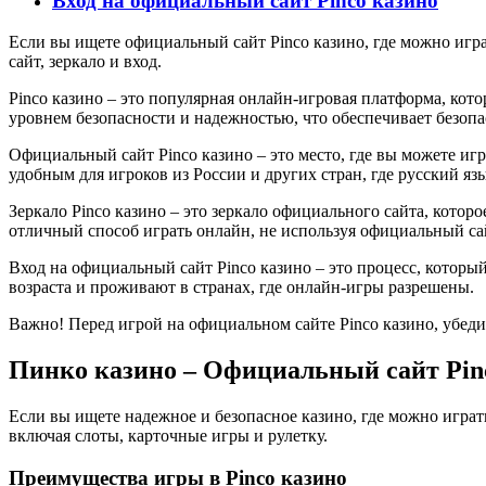
Вход на официальный сайт Pinco казино
Если вы ищете официальный сайт Pinco казино, где можно игр
сайт, зеркало и вход.
Pinco казино – это популярная онлайн-игровая платформа, кот
уровнем безопасности и надежностью, что обеспечивает безоп
Официальный сайт Pinco казино – это место, где вы можете игр
удобным для игроков из России и других стран, где русский я
Зеркало Pinco казино – это зеркало официального сайта, котор
отличный способ играть онлайн, не используя официальный са
Вход на официальный сайт Pinco казино – это процесс, который
возраста и проживают в странах, где онлайн-игры разрешены.
Важно! Перед игрой на официальном сайте Pinco казино, убедит
Пинко казино – Официальный сайт Pin
Если вы ищете надежное и безопасное казино, где можно играт
включая слоты, карточные игры и рулетку.
Преимущества игры в Pinco казино