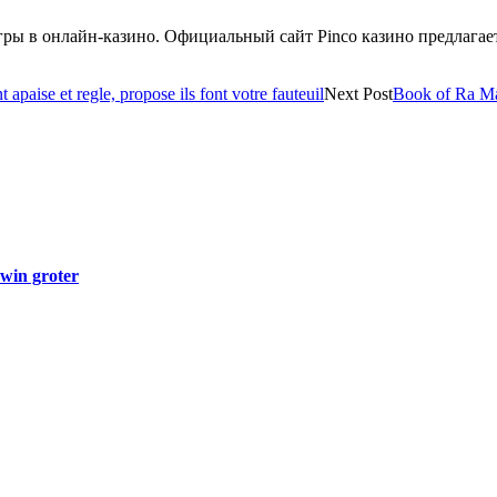
 игры в онлайн-казино. Официальный сайт Pinco казино предлага
apaise et regle, propose ils font votre fauteuil
Next Post
Book of Ra Ma
 win groter