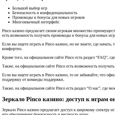
Большой выбор игр
Безопасность и конфиденциальность
Промокоды и бонусы для новых игроков
Многоязычный интерфейс
Pinco казино предлагает своим игрокам множество преимуществ
есть возможность получать промокоды и бонусы для новых игр
Если вы ищете играть в Pinco казино, но не знаете, где начат
комфортно.
Кроме того, на официальном сайте Pinco есть раздел “FAQ”, гд
Также, на официальном сайте Pinco есть возможность получать
Если вы ищете играть в Pinco казино, то не забывайте, что о
поддержку от команды поддержки.
Также, на официальном сайте Pinco есть раздел “О нас”, где м
Зеркало Pinco казино: доступ к играм 
Зеркало Pinco казино предлагает доступ к широкому спектру иг
что обеспечивает безопасность и честность игры.