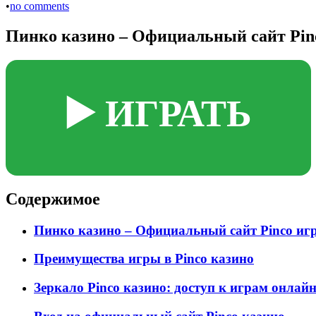
•
no comments
Пинко казино – Официальный сайт Pinco
▶️ ИГРАТЬ
Содержимое
Пинко казино – Официальный сайт Pinco иг
Преимущества игры в Pinco казино
Зеркало Pinco казино: доступ к играм онлай