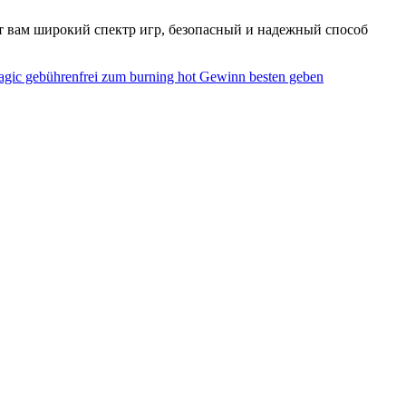
ет вам широкий спектр игр, безопасный и надежный способ
gic gebührenfrei zum burning hot Gewinn besten geben