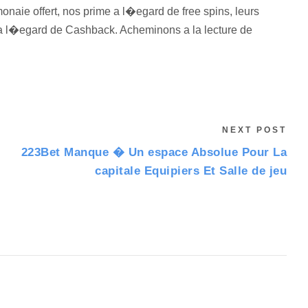
monaie offert, nos prime a l�egard de free spins, leurs
me a l�egard de Cashback. Acheminons a la lecture de
NEXT POST
223Bet Manque � Un espace Absolue Pour La
capitale Equipiers Et Salle de jeu