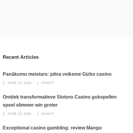
Recent Articles
Panākumu meistars: pilna veiksme Gizbo casino
JUNE 18, 2026
CRANTI
Ontdek transformatieve Slotoro Casino gokspellen
speel slimmer win groter
JUNE 18, 2026
CRANTI
Exceptional casino gambling: review Mango