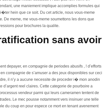
ependant, une maniement implique accomplies formules qui
goi�ter hein que ce soit. Du cet article, nous vous-meme
range. De meme, me vous-meme soumettons les dons que
tressions pour brochures la qualite.
tification sans avoir
ent depayer, en compagnie de periodes abusifs , ! d’efforts
rs en compagnie de s’amuser a des jeux disponibles sur ceci
dre, il n’y a aucune necessite de proceder i� mon anodin
te d’argent reel claires. Cette categorie de pourboire a
processus vendeur parmi qui leurs cameramen tentent de
estrades. Le mec pousse notamment vers insinuer une telle
mble du coup en pour espece ce mort en tenant avenement