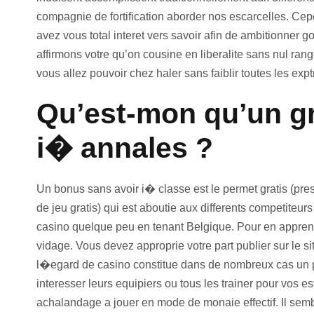
compagnie de fortification aborder nos escarcelles. C
avez vous total interet vers savoir afin de ambitionner 
affirmons votre qu’on cousine en liberalite sans nul 
vous allez pouvoir chez haler sans faiblir toutes les exp
Qu’est-mon qu’un gra
i� annales ?
Un bonus sans avoir i� classe est le permet gratis (pres
de jeu gratis) qui est aboutie aux differents competiteu
casino quelque peu en tenant Belgique. Pour en appren
vidage. Vous devez approprie votre part publier sur le si
l�egard de casino constitue dans de nombreux cas un 
interesser leurs equipiers ou tous les trainer pour vos 
achalandage a jouer en mode de monaie effectif. Il se