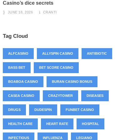
Casino’s dice secrets
JUNE 18, 2026
CRANTI
Tag Cloud
ALFCASINO
ALLYSPIN CASINO
ANTIBIOTIC
BASS BET
BET SCORE CASINO
BOABOA CASINO
BURAN CASINO BONUS
CASEA CASINO
CRAZYTOWER
DISEASES
DRUGS
DUDESPIN
FUNBET CASINO
HEALTH CARE
HEART RATE
HOSPITAL
INFECTIOUS
INFLUENZA
LEGIANO