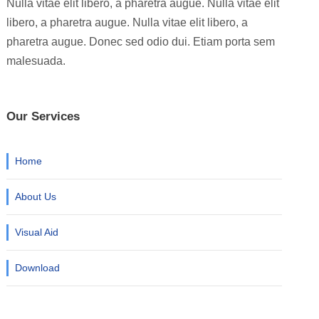
Nulla vitae elit libero, a pharetra augue. Nulla vitae elit
libero, a pharetra augue. Nulla vitae elit libero, a
pharetra augue. Donec sed odio dui. Etiam porta sem
malesuada.
Our Services
Home
About Us
Visual Aid
Download