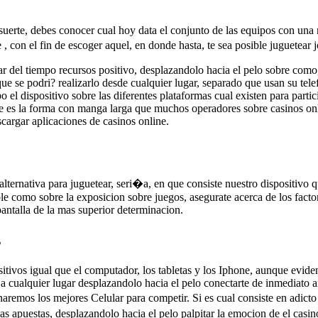
uerte, debes conocer cual hoy data el conjunto de las equipos con una re
 con el fin de escoger aquel, en donde hasta, te sea posible juguetear j
r del tiempo recursos positivo, desplazandolo hacia el pelo sobre como,
 que se podri? realizarlo desde cualquier lugar, separado que usan su tel
o el dispositivo sobre las diferentes plataformas cual existen para part
 que es la forma con manga larga que muchos operadores sobre casinos onl
cargar aplicaciones de casinos online.
 alternativa para juguetear, seri�a, en que consiste nuestro dispositivo 
e como sobre la exposicion sobre juegos, asegurate acerca de los factore
pantalla de la mas superior determinacion.
s
sitivos igual que el computador, los tabletas y los Iphone, aunque evide
cualquier lugar desplazandolo hacia el pelo conectarte de inmediato an
naremos los mejores Celular para competir. Si es cual consiste en adict
las apuestas, desplazandolo hacia el pelo palpitar la emocion de el casin