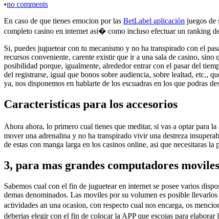
•
no comments
En caso de que tienes emocion por las
BetLabel aplicación
juegos de s
completo casino en internet asi� como incluso efectuar un ranking de ,
Si, puedes juguetear con tu mecanismo y no ha transpirado con el pasa
recursos conveniente, carente existir que ir a una sala de casino, sino
posibilidad porque, igualmente, alrededor entrar con el pasar del tiemp
del registrarse, igual que bonos sobre audiencia, sobre lealtad, etc.,
ya, nos disponemos en hablarte de los escuadras en los que podras des
Caracteristicas para los accesorios
Ahora ahora, lo primero cual tienes que meditar, si vas a optar para la
mover una adrenalina y no ha transpirado vivir una destreza insuperabl
de estas con manga larga en los casinos online, asi que necesitaras la 
3, para mas grandes computadores movile
Sabemos cual con el fin de juguetear en internet se posee varios dispo
demas denominados. Las moviles por su volumen es posible llevarlos a 
actividades an una ocasion, con respecto cual nos encarga, os mencio
deberias elegir con el fin de colocar la APP que escojas para elaborar 