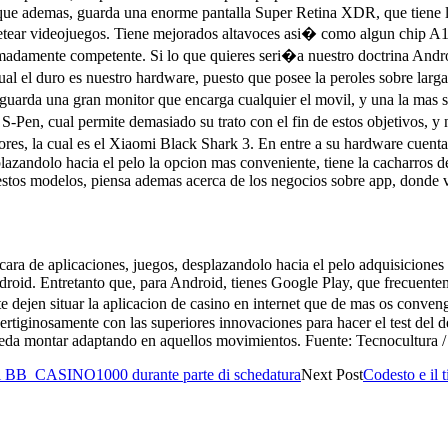
o que ademas, guarda una enorme pantalla Super Retina XDR, que tiene l
etear videojuegos. Tiene mejorados altavoces asi� como algun chip A14
emadamente competente. Si lo que quieres seri�a nuestro doctrina Andro
l el duro es nuestro hardware, puesto que posee la peroles sobre larga
a guarda una gran monitor que encarga cualquier el movil, y una la mas s
e S-Pen, cual permite demasiado su trato con el fin de estos objetivos,
ores, la cual es el Xiaomi Black Shark 3. En entre a su hardware cue
ndolo hacia el pelo la opcion mas conveniente, tiene la cacharros de
estos modelos, piensa ademas acerca de los negocios sobre app, donde vas
cara de aplicaciones, juegos, desplazandolo hacia el pelo adquisicione
ndroid. Entretanto que, para Android, tienes Google Play, que frecuen
vo te dejen situar la aplicacion de casino en internet que de mas os co
ertiginosamente con las superiores innovaciones para hacer el test del d
pueda montar adaptando en aquellos movimientos. Fuente: Tecnocultura /
Snai BB_CASINO1000 durante parte di schedatura
Next Post
Codesto e il t