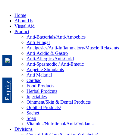
Home
About Us
Visual Aid
Product
Anti-Bacterials/Anti-Amoebics
Anti-Fungal
Analgesics/Anti-Inflammatory/Muscle Relaxants
Anti-Acidic & Gastro
Anti-Allergic /Anti-Gold
Anti-Spasmodic / Anti-Emetic
Appetite Stimulants
Anti Malarial
Cardiac
Enquiry
Food Products
Herbal Prodcuts
Injectables
Ointment/Skin & Dental Products
Ophthal Products/
Sachet
Soap
Vitamins/Nutritional/Anti-Oxidants
Divisions
Cucard LifeCare (Cardiac & diabetic)