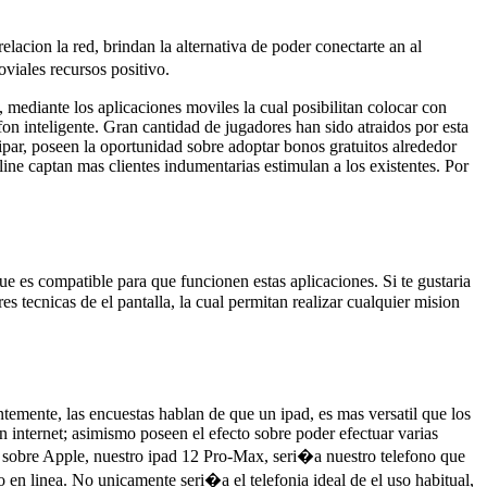
lacion la red, brindan la alternativa de poder conectarte an al
oviales recursos positivo.
 mediante los aplicaciones moviles la cual posibilitan colocar con
efon inteligente. Gran cantidad de jugadores han sido atraidos por esta
icipar, poseen la oportunidad sobre adoptar bonos gratuitos alrededor
ine captan mas clientes indumentarias estimulan a los existentes. Por
que es compatible para que funcionen estas aplicaciones. Si te gustaria
s tecnicas de el pantalla, la cual permitan realizar cualquier mision
ntemente, las encuestas hablan de que un ipad, es mas versatil que los
 internet; asimismo poseen el efecto sobre poder efectuar varias
o sobre Apple, nuestro ipad 12 Pro-Max, seri�a nuestro telefono que
o en linea. No unicamente seri�a el telefonia ideal de el uso habitual,