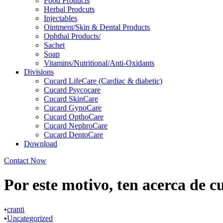
Food Products
Herbal Prodcuts
Injectables
Ointment/Skin & Dental Products
Ophthal Products/
Sachet
Soap
Vitamins/Nutritional/Anti-Oxidants
Divisions
Cucard LifeCare (Cardiac & diabetic)
Cucard Psycocare
Cucard SkinCare
Cucard GynoCare
Cucard OpthoCare
Cucard NephroCare
Cucard DentoCare
Download
Contact Now
Por este motivo, ten acerca de c
•
cranti
•
Uncategorized