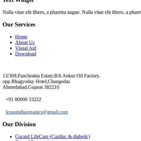
Nulla vitae elit libero, a pharetra augue. Nulla vitae elit libero, a ph
Our Services
Home
About Us
Visual Aid
Download
13/369,Panchratna Estate,B/h Ankur Oil Factory.
opp.Bhagyoday Hotel,Changodar.
Ahmedabad,Gujarat 382210
+91 80000 33222
lexusindiaorganics@gmail.com
Our Division
Cucard LifeCare (Cardiac & diabetic)