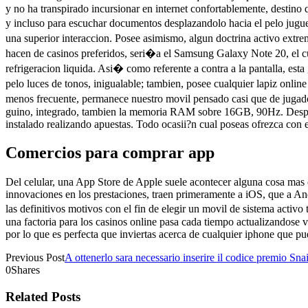
y no ha transpirado incursionar en internet confortablemente, destin
y incluso para escuchar documentos desplazandolo hacia el pelo jugu
una superior interaccion. Posee asimismo, algun doctrina activo extr
hacen de casinos preferidos, seri�a el Samsung Galaxy Note 20, el cua
refrigeracion liquida. Asi� como referente a contra a la pantalla, est
pelo luces de tonos, inigualable; tambien, posee cualquier lapiz onlin
menos frecuente, permanece nuestro movil pensado casi que de jugad
guino, integrado, tambien la memoria RAM sobre 16GB, 90Hz. Desplaza
instalado realizando apuestas. Todo ocasii?n cual poseas ofrezca con 
Comercios para comprar app
Del celular, una App Store de Apple suele acontecer alguna cosa mas 
innovaciones en los prestaciones, traen primeramente a iOS, que a A
las definitivos motivos con el fin de elegir un movil de sistema acti
una factoria para los casinos online pasa cada tiempo actualizandose v
por lo que es perfecta que inviertas acerca de cualquier iphone que 
Previous Post
A ottenerlo sara necessario inserire il codice premio 
0
Shares
Related Posts