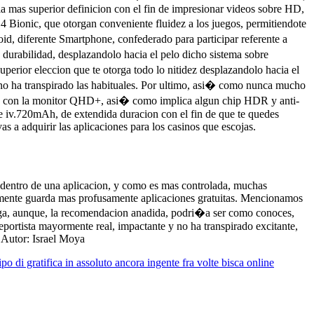
a mas superior definicion con el fin de impresionar videos sobre HD,
 Bionic, que otorgan conveniente fluidez a los juegos, permitiendote
id, diferente Smartphone, confederado para participar referente a
 durabilidad, desplazandolo hacia el pelo dicho sistema sobre
uperior eleccion que te otorga todo lo nitidez desplazandolo hacia el
 y no ha transpirado las habituales. Por ultimo, asi� como nunca mucho
nta con la monitor QHD+, asi� como implica algun chip HDR y anti-
 iv.720mAh, de extendida duracion con el fin de que te quedes
 a adquirir las aplicaciones para los casinos que escojas.
s dentro de una aplicacion, y como es mas controlada, muchas
temente guarda mas profusamente aplicaciones gratuitas. Mencionamos
nvenga, aunque, la recomendacion anadida, podri�a ser como conoces,
eportista mayormente real, impactante y no ha transpirado excitante,
 Autor: Israel Moya
ipo di gratifica in assoluto ancora ingente fra volte bisca online