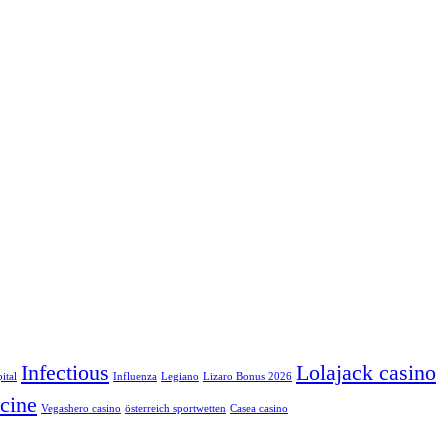
Infectious
Lolajack casino
ital
Influenza
Legiano
Lizaro Bonus 2026
cine
Vegashero casino
österreich sportwetten
Сasea casino