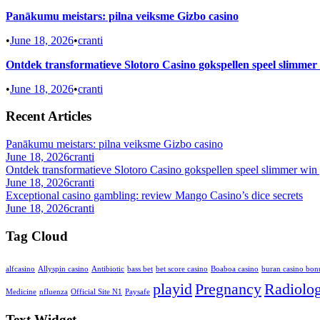
Panākumu meistars: pilna veiksme Gizbo casino
•
June 18, 2026
•
cranti
Ontdek transformatieve Slotoro Casino gokspellen speel slimmer
•
June 18, 2026
•
cranti
Recent Articles
Panākumu meistars: pilna veiksme Gizbo casino
June 18, 2026
cranti
Ontdek transformatieve Slotoro Casino gokspellen speel slimmer win 
June 18, 2026
cranti
Exceptional casino gambling: review Mango Casino’s dice secrets
June 18, 2026
cranti
Tag Cloud
alfcasino
Allyspin casino
Antibiotic
bass bet
bet score casino
Boaboa casino
buran casino bon
playid
Pregnancy
Radiolo
Medicine
nfluenza
Official Site N1
Paysafe
Text Widget