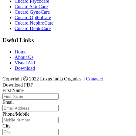
Cucard Psycocare
Cucard SkinCare
Cucard GynoCare
Cucard OpthoCare
Cucard NephroCare
Cucard DentoCare
Useful Links
Home
About Us
Visual Aid
Download
Copyright Ⓒ 2022 Lexus India Organics. |
Conatact
Download PDF
First Name
Email
Phone/Mobile
City