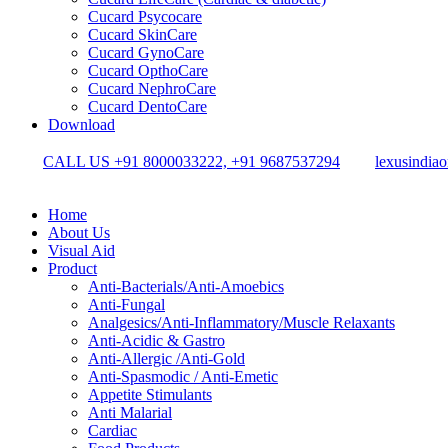
Cucard Psycocare
Cucard SkinCare
Cucard GynoCare
Cucard OpthoCare
Cucard NephroCare
Cucard DentoCare
Download
CALL US +91 8000033222, +91 9687537294
lexusindia
Home
About Us
Visual Aid
Product
Anti-Bacterials/Anti-Amoebics
Anti-Fungal
Analgesics/Anti-Inflammatory/Muscle Relaxants
Anti-Acidic & Gastro
Anti-Allergic /Anti-Gold
Anti-Spasmodic / Anti-Emetic
Appetite Stimulants
Anti Malarial
Cardiac