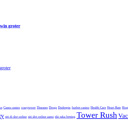
 win groter
groter
us
Casea casino
crazytower
Diseases
Drugs
Dudespin
funbet casino
Health Care
Heart Rate
Hosp
Tower Rush
gy
Vac
siti di slot online
siti slot online aams
tiki taka betting