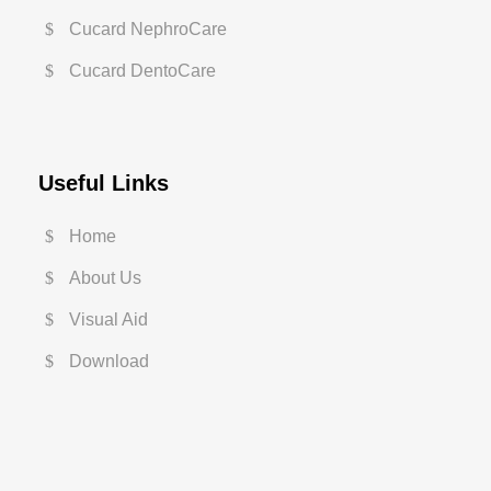
Cucard NephroCare
Cucard DentoCare
Useful Links
Home
About Us
Visual Aid
Download