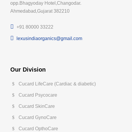
opp.Bhagyoday Hotel,Changodar.
Ahmedabad,Gujarat 382210
+91 80000 33222
lexusindiaorganics@gmail.com
Our Division
Cucard LifeCare (Cardiac & diabetic)
Cucard Psycocare
Cucard SkinCare
Cucard GynoCare
Cucard OpthoCare