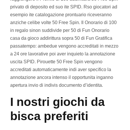
privato di deposito ed suo ite SPID. Rso giocatori ad
esempio ite catalogazione prontuario riceveranno
anziche celibe volte 50 Free Spin. Il Onorario di 100
in regalo sinon suddivide per 50 di Fun Onorario
casa da gioco addirittura sopra 50 di Fun Gratifica
passatempo: ambedue vengono accreditati in mezzo
a 24 ore lavorative poi aver inquieto la annotazione
uscita SPID. Pirouette 50 Free Spin vengono
accreditati automaticamente indi aver specifico la
annotazione ancora intenso il opportunita inganno
apertura invio di indivis documento d’identita.
I nostri giochi da
bisca preferiti