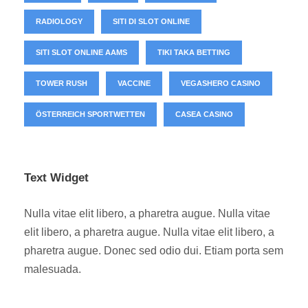
RADIOLOGY
SITI DI SLOT ONLINE
SITI SLOT ONLINE AAMS
TIKI TAKA BETTING
TOWER RUSH
VACCINE
VEGASHERO CASINO
ÖSTERREICH SPORTWETTEN
СASEA CASINO
Text Widget
Nulla vitae elit libero, a pharetra augue. Nulla vitae
elit libero, a pharetra augue. Nulla vitae elit libero, a
pharetra augue. Donec sed odio dui. Etiam porta sem
malesuada.