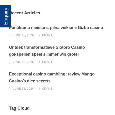
Enquiry
Recent Articles
Panākumu meistars: pilna veiksme Gizbo casino
JUNE 18, 2026
CRANTI
Ontdek transformatieve Slotoro Casino
gokspellen speel slimmer win groter
JUNE 18, 2026
CRANTI
Exceptional casino gambling: review Mango
Casino’s dice secrets
JUNE 18, 2026
CRANTI
Tag Cloud