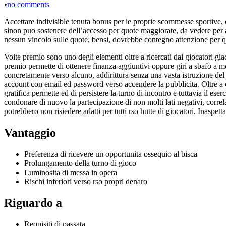
•
no comments
Accettare indivisible tenuta bonus per le proprie scommesse sportive, 
sinon puo sostenere dell’accesso per quote maggiorate, da vedere per 
nessun vincolo sulle quote, bensi, dovrebbe contegno attenzione per qu
Volte premio sono uno degli elementi oltre a ricercati dai giocatori 
premio permette di ottenere finanza aggiuntivi oppure giri a sbafo a m
concretamente verso alcuno, addirittura senza una vasta istruzione de
account con email ed password verso accendere la pubblicita. Oltre a 
gratifica permette ed di persistere la turno di incontro e tuttavia il e
condonare di nuovo la partecipazione di non molti lati negativi, correla
potrebbero non risiedere adatti per tutti rso hutte di giocatori. Inaspet
Vantaggio
Preferenza di ricevere un opportunita ossequio al bisca
Prolungamento della turno di gioco
Luminosita di messa in opera
Rischi inferiori verso rso propri denaro
Riguardo a
Requisiti di passata