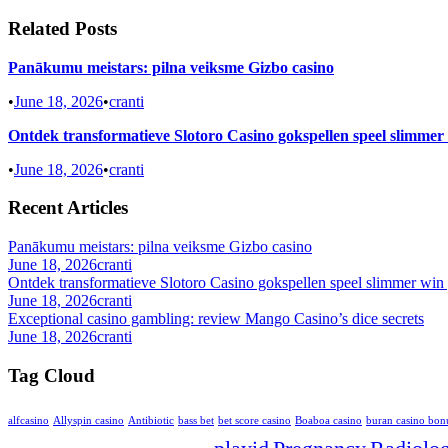
Related Posts
Panākumu meistars: pilna veiksme Gizbo casino
•
June 18, 2026
•
cranti
Ontdek transformatieve Slotoro Casino gokspellen speel slimmer
•
June 18, 2026
•
cranti
Recent Articles
Panākumu meistars: pilna veiksme Gizbo casino
June 18, 2026
cranti
Ontdek transformatieve Slotoro Casino gokspellen speel slimmer win 
June 18, 2026
cranti
Exceptional casino gambling: review Mango Casino’s dice secrets
June 18, 2026
cranti
Tag Cloud
alfcasino
Allyspin casino
Antibiotic
bass bet
bet score casino
Boaboa casino
buran casino bon