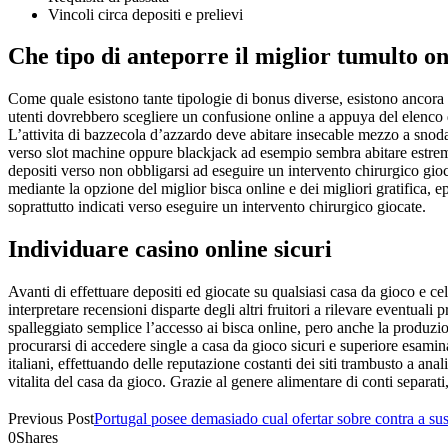
Vincoli circa depositi e prelievi
Che tipo di anteporre il miglior tumulto o
Come quale esistono tante tipologie di bonus diverse, esistono ancora t
utenti dovrebbero scegliere un confusione online a appuya del elenco di 
L’attivita di bazzecola d’azzardo deve abitare insecable mezzo a snod
verso slot machine oppure blackjack ad esempio sembra abitare estrem
depositi verso non obbligarsi ad eseguire un intervento chirurgico gio
mediante la opzione del miglior bisca online e dei migliori gratifica, 
soprattutto indicati verso eseguire un intervento chirurgico giocate.
Individuare casino online sicuri
Avanti di effettuare depositi ed giocate su qualsiasi casa da gioco e ce
interpretare recensioni disparte degli altri fruitori a rilevare eventua
spalleggiato semplice l’accesso ai bisca online, pero anche la produzio
procurarsi di accedere single a casa da gioco sicuri e superiore esam
italiani, effettuando delle reputazione costanti dei siti trambusto a anal
vitalita del casa da gioco. Grazie al genere alimentare di conti separati
Previous Post
Portugal posee demasiado cual ofertar sobre contra a su
0
Shares