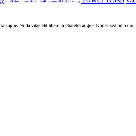
gy
Vac
siti di slot online
siti slot online aams
tiki taka betting
aretra augue. Nulla vitae elit libero, a pharetra augue. Donec sed odio du