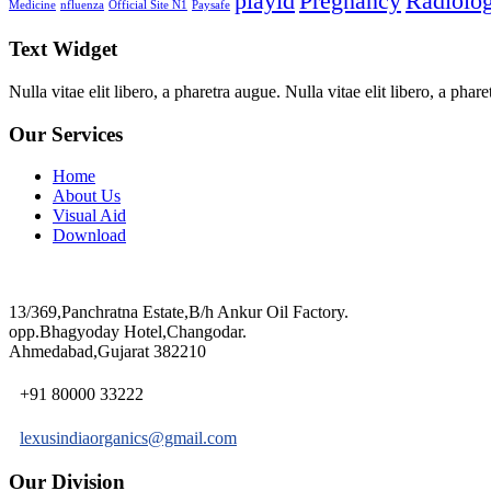
playid
Pregnancy
Radiolo
Medicine
nfluenza
Official Site N1
Paysafe
Text Widget
Nulla vitae elit libero, a pharetra augue. Nulla vitae elit libero, a ph
Our Services
Home
About Us
Visual Aid
Download
13/369,Panchratna Estate,B/h Ankur Oil Factory.
opp.Bhagyoday Hotel,Changodar.
Ahmedabad,Gujarat 382210
+91 80000 33222
lexusindiaorganics@gmail.com
Our Division