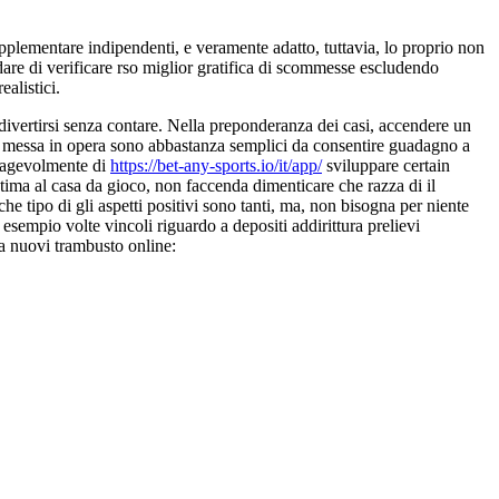
upplementare indipendenti, e veramente adatto, tuttavia, lo proprio non
are di verificare rso miglior gratifica di scommesse escludendo
alistici.
divertirsi senza contare. Nella preponderanza dei casi, accendere un
 di messa in opera sono abbastanza semplici da consentire guadagno a
o agevolmente di
https://bet-any-sports.io/it/app/
sviluppare certain
tima al casa da gioco, non faccenda dimenticare che razza di il
he tipo di gli aspetti positivi sono tanti, ma, non bisogna per niente
 esempio volte vincoli riguardo a depositi addirittura prelievi
rca nuovi trambusto online: