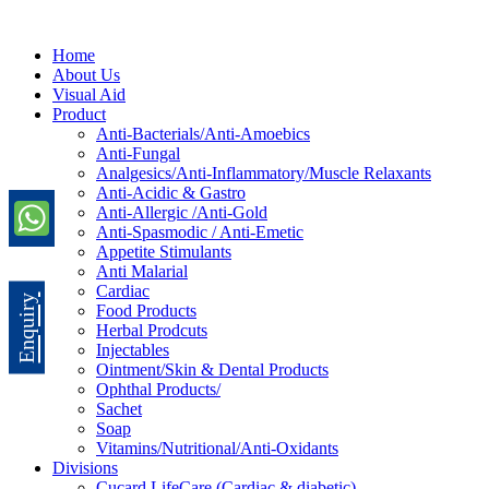
Home
About Us
Visual Aid
Product
Anti-Bacterials/Anti-Amoebics
Anti-Fungal
Analgesics/Anti-Inflammatory/Muscle Relaxants
Anti-Acidic & Gastro
Anti-Allergic /Anti-Gold
Anti-Spasmodic / Anti-Emetic
Appetite Stimulants
Anti Malarial
Cardiac
Enquiry
Food Products
Herbal Prodcuts
Injectables
Ointment/Skin & Dental Products
Ophthal Products/
Sachet
Soap
Vitamins/Nutritional/Anti-Oxidants
Divisions
Cucard LifeCare (Cardiac & diabetic)