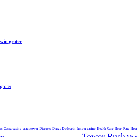
 win groter
groter
us
Casea casino
crazytower
Diseases
Drugs
Dudespin
funbet casino
Health Care
Heart Rate
Hosp
Tower Rush