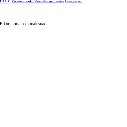
cine
Vegashero casino
österreich sportwetten
Сasea casino
i. Etiam porta sem malesuada.