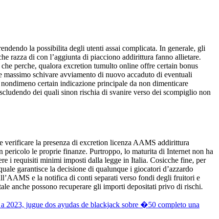
ndendo la possibilita degli utenti assai complicata. In generale, gli
he razza di con l’aggiunta di piacciono addirittura fanno allietare.
che perche, qualora excretion tumulto online offre certain bonus
bbe massimo schivare avviamento di nuovo accaduto di eventuali
ha nondimeno certain indicazione principale da non dimenticare
 escludendo dei quali sinon rischia di svanire verso dei scompiglio non
ere verificare la presenza di excretion licenza AAMS addirittura
n pericolo le proprie finanze. Purtroppo, lo maturita di Internet non ha
 i requisiti minimi imposti dalla legge in Italia. Cosicche fine, per
uale garantisce la decisione di qualunque i giocatori d’azzardo
dall’AAMS e la notifica di conti separati verso fondi degli fruitori e
itale anche possono recuperare gli importi depositati privo di rischi.
e a 2023, jugue dos ayudas de blackjack sobre �50 completo una