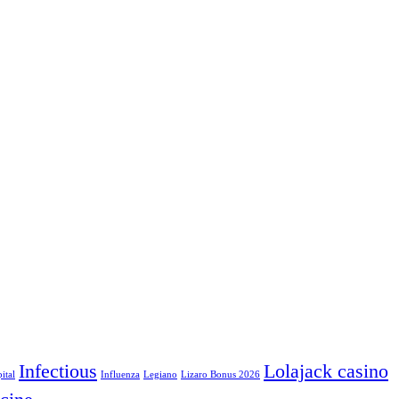
Infectious
Lolajack casino
ital
Influenza
Legiano
Lizaro Bonus 2026