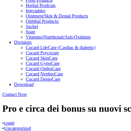
Food Products
Herbal Prodcuts
Injectables
Ointment/Skin & Dental Products
Ophthal Products/
Sachet
Soap
Vitamins/Nutritional/Anti-Oxidants
Divisions
Cucard LifeCare (Cardiac & diabetic)
Cucard Psycocare
Cucard SkinCare
Cucard GynoCare
Cucard OpthoCare
Cucard NephroCare
Cucard DentoCare
Download
Contact Now
Pro e circa dei bonus su nuovi s
•
cranti
•
Uncategorized