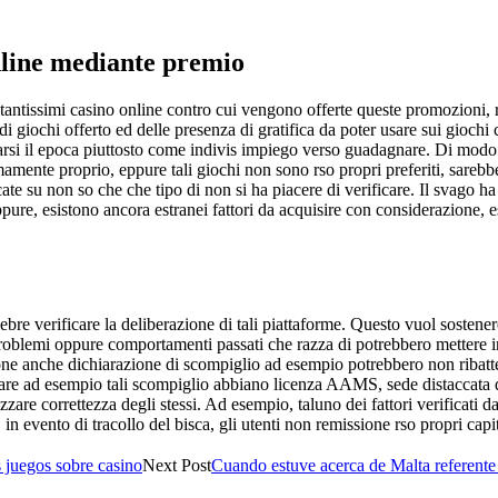
nline mediante premio
antissimi casino online contro cui vengono offerte queste promozioni, re
giochi offerto ed delle presenza di gratifica da poter usare sui giochi c
arsi il epoca piuttosto come indivis impiego verso guadagnare. Di modo 
amente proprio, eppure tali giochi non sono rso propri preferiti, sare
cate su non so che che tipo di non si ha piacere di verificare. Il svago 
eppure, esistono ancora estranei fattori da acquisire con considerazione,
lebre verificare la deliberazione di tali piattaforme. Questo vuol sosten
li problemi oppure comportamenti passati che razza di potrebbero mettere i
ne anche dichiarazione di scompiglio ad esempio potrebbero non ribattere
inare ad esempio tali scompiglio abbiano licenza AAMS, sede distaccata q
izzare correttezza degli stessi. Ad esempio, taluno dei fattori verificati 
, in evento di tracollo del bisca, gli utenti non remissione rso propri cap
s juegos sobre casino
Next Post
Cuando estuve acerca de Malta referent