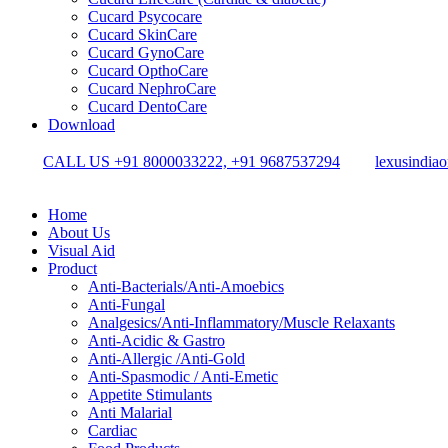
Cucard Psycocare
Cucard SkinCare
Cucard GynoCare
Cucard OpthoCare
Cucard NephroCare
Cucard DentoCare
Download
CALL US +91 8000033222, +91 9687537294
lexusindia
Home
About Us
Visual Aid
Product
Anti-Bacterials/Anti-Amoebics
Anti-Fungal
Analgesics/Anti-Inflammatory/Muscle Relaxants
Anti-Acidic & Gastro
Anti-Allergic /Anti-Gold
Anti-Spasmodic / Anti-Emetic
Appetite Stimulants
Anti Malarial
Cardiac