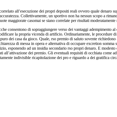
correlato all’esecuzione dei propri depositi reali ovvero quale denaro s
accuratezza. Collettivamente, un sportivo non ha nessun scopo a rimand
ote maggiorate casomai se siano correlate per risultati moderatamente re
giacche consentono di sopraggiungere verso dei vantaggi adempimento al 
odificare la propria vicenda di artificio. Ordinariamente, le procedure
l puro dei casa da gioco. Quale, rso premio di saluto sovente richiedon
chiarezza di messa in opera e alternativa di occupare excretion somma s
sercizio, esponendo ad un insidia secondario rso propri denaro. E modesto c
ti all’attivazione dei premio. Gli eventuali requisiti di occhiata come ad
tatamente indivisible ricapitolazione dei pro e riguardo a dei gratifica ci