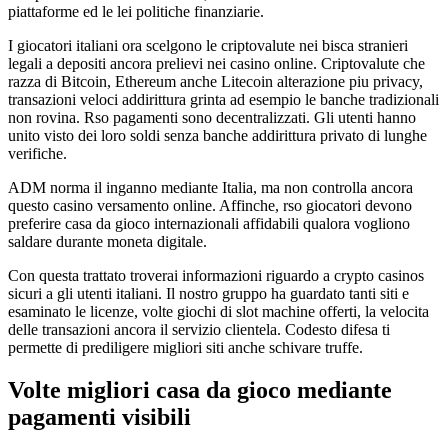
piattaforme ed le lei politiche finanziarie.
I giocatori italiani ora scelgono le criptovalute nei bisca stranieri
legali a depositi ancora prelievi nei casino online. Criptovalute che
razza di Bitcoin, Ethereum anche Litecoin alterazione piu privacy,
transazioni veloci addirittura grinta ad esempio le banche tradizionali
non rovina. Rso pagamenti sono decentralizzati. Gli utenti hanno
unito visto dei loro soldi senza banche addirittura privato di lunghe
verifiche.
ADM norma il inganno mediante Italia, ma non controlla ancora
questo casino versamento online. Affinche, rso giocatori devono
preferire casa da gioco internazionali affidabili qualora vogliono
saldare durante moneta digitale.
Con questa trattato troverai informazioni riguardo a crypto casinos
sicuri a gli utenti italiani. Il nostro gruppo ha guardato tanti siti e
esaminato le licenze, volte giochi di slot machine offerti, la velocita
delle transazioni ancora il servizio clientela. Codesto difesa ti
permette di prediligere migliori siti anche schivare truffe.
Volte migliori casa da gioco mediante
pagamenti visibili