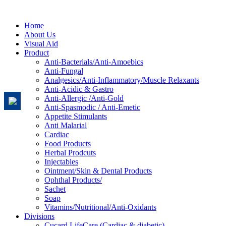
Home
About Us
Visual Aid
Product
Anti-Bacterials/Anti-Amoebics
Anti-Fungal
Analgesics/Anti-Inflammatory/Muscle Relaxants
Anti-Acidic & Gastro
Anti-Allergic /Anti-Gold
Anti-Spasmodic / Anti-Emetic
Appetite Stimulants
Anti Malarial
Cardiac
Food Products
Herbal Prodcuts
Injectables
Ointment/Skin & Dental Products
Ophthal Products/
Sachet
Soap
Vitamins/Nutritional/Anti-Oxidants
Divisions
Cucard LifeCare (Cardiac & diabetic)