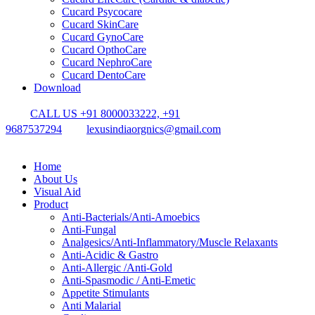
Cucard Psycocare
Cucard SkinCare
Cucard GynoCare
Cucard OpthoCare
Cucard NephroCare
Cucard DentoCare
Download
CALL US +91 8000033222, +91
9687537294
lexusindiaorgnics@gmail.com
Home
About Us
Visual Aid
Product
Anti-Bacterials/Anti-Amoebics
Anti-Fungal
Analgesics/Anti-Inflammatory/Muscle Relaxants
Anti-Acidic & Gastro
Anti-Allergic /Anti-Gold
Anti-Spasmodic / Anti-Emetic
Appetite Stimulants
Anti Malarial