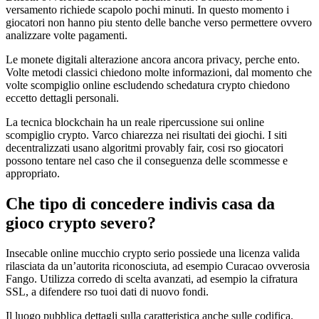
versamento richiede scapolo pochi minuti. In questo momento i
giocatori non hanno piu stento delle banche verso permettere ovvero
analizzare volte pagamenti.
Le monete digitali alterazione ancora ancora privacy, perche ento.
Volte metodi classici chiedono molte informazioni, dal momento che
volte scompiglio online escludendo schedatura crypto chiedono
eccetto dettagli personali.
La tecnica blockchain ha un reale ripercussione sui online
scompiglio crypto. Varco chiarezza nei risultati dei giochi. I siti
decentralizzati usano algoritmi provably fair, cosi rso giocatori
possono tentare nel caso che il conseguenza delle scommesse e
appropriato.
Che tipo di concedere indivis casa da
gioco crypto severo?
Insecable online mucchio crypto serio possiede una licenza valida
rilasciata da un’autorita riconosciuta, ad esempio Curacao ovverosia
Fango. Utilizza corredo di scelta avanzati, ad esempio la cifratura
SSL, a difendere rso tuoi dati di nuovo fondi.
Il luogo pubblica dettagli sulla caratteristica anche sulle codifica.