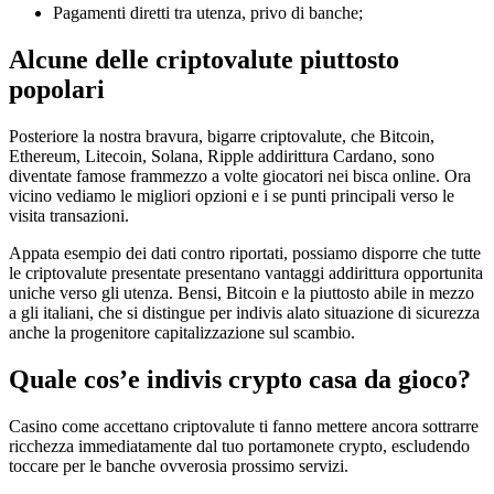
Pagamenti diretti tra utenza, privo di banche;
Alcune delle criptovalute piuttosto
popolari
Posteriore la nostra bravura, bigarre criptovalute, che Bitcoin,
Ethereum, Litecoin, Solana, Ripple addirittura Cardano, sono
diventate famose frammezzo a volte giocatori nei bisca online. Ora
vicino vediamo le migliori opzioni e i se punti principali verso le
visita transazioni.
Appata esempio dei dati contro riportati, possiamo disporre che tutte
le criptovalute presentate presentano vantaggi addirittura opportunita
uniche verso gli utenza. Bensi, Bitcoin e la piuttosto abile in mezzo
a gli italiani, che si distingue per indivis alato situazione di sicurezza
anche la progenitore capitalizzazione sul scambio.
Quale cos’e indivis crypto casa da gioco?
Casino come accettano criptovalute ti fanno mettere ancora sottrarre
ricchezza immediatamente dal tuo portamonete crypto, escludendo
toccare per le banche ovverosia prossimo servizi.