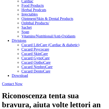
Cardiac
Food Products
Herbal Prodcuts
Injectables
Ointment/Skin & Dental Products
Ophthal Products/
Sachet
Soap
Vitamins/Nutritional/Anti-Oxidants
Divisions
Cucard LifeCare (Cardiac & diabetic)
Cucard Psycocare
Cucard SkinCare
Cucard GynoCare
Cucard OpthoCare
Cucard NephroCare
Cucard DentoCare
Download
Contact Now
Riconoscenza tenta sua
bravura, aiuta volte lettori an