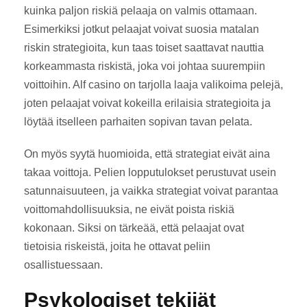
kuinka paljon riskiä pelaaja on valmis ottamaan.
Esimerkiksi jotkut pelaajat voivat suosia matalan
riskin strategioita, kun taas toiset saattavat nauttia
korkeammasta riskistä, joka voi johtaa suurempiin
voittoihin. Alf casino on tarjolla laaja valikoima pelejä,
joten pelaajat voivat kokeilla erilaisia strategioita ja
löytää itselleen parhaiten sopivan tavan pelata.
On myös syytä huomioida, että strategiat eivät aina
takaa voittoja. Pelien lopputulokset perustuvat usein
satunnaisuuteen, ja vaikka strategiat voivat parantaa
voittomahdollisuuksia, ne eivät poista riskiä
kokonaan. Siksi on tärkeää, että pelaajat ovat
tietoisia riskeistä, joita he ottavat peliin
osallistuessaan.
Psykologiset tekijät