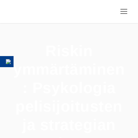
Riskin
ymmärtäminen
: Psykologia
pelisijoitusten
ja strategian