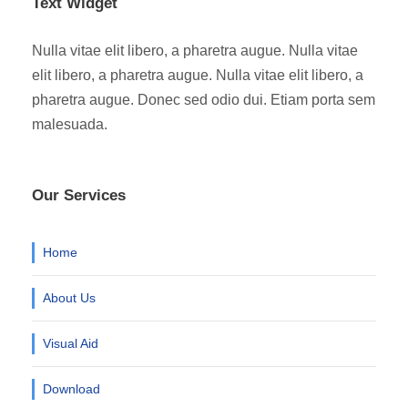
Text Widget
Nulla vitae elit libero, a pharetra augue. Nulla vitae
elit libero, a pharetra augue. Nulla vitae elit libero, a
pharetra augue. Donec sed odio dui. Etiam porta sem
malesuada.
Our Services
Home
About Us
Visual Aid
Download