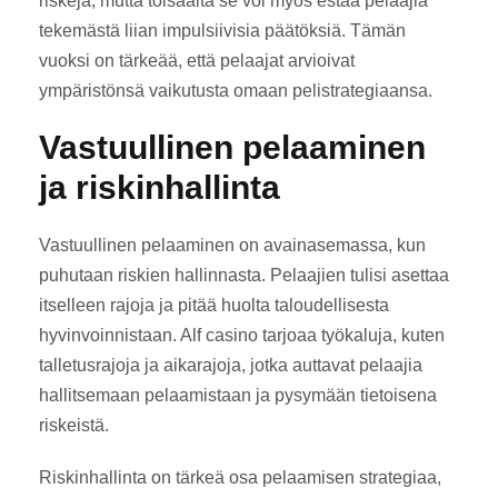
riskejä, mutta toisaalta se voi myös estää pelaajia
tekemästä liian impulsiivisia päätöksiä. Tämän
vuoksi on tärkeää, että pelaajat arvioivat
ympäristönsä vaikutusta omaan pelistrategiaansa.
Vastuullinen pelaaminen
ja riskinhallinta
Vastuullinen pelaaminen on avainasemassa, kun
puhutaan riskien hallinnasta. Pelaajien tulisi asettaa
itselleen rajoja ja pitää huolta taloudellisesta
hyvinvoinnistaan. Alf casino tarjoaa työkaluja, kuten
talletusrajoja ja aikarajoja, jotka auttavat pelaajia
hallitsemaan pelaamistaan ja pysymään tietoisena
riskeistä.
Riskinhallinta on tärkeä osa pelaamisen strategiaa,