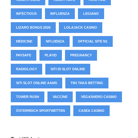
INFECTIOUS
INFLUENZA
LEGIANO
LIZARO BONUS 2026
LOLAJACK CASINO
MEDICINE
NFLUENZA
OFFICIAL SITE N1
PAYSAFE
PLAYID
PREGNANCY
RADIOLOGY
SITI DI SLOT ONLINE
SITI SLOT ONLINE AAMS
TIKI TAKA BETTING
TOWER RUSH
VACCINE
VEGASHERO CASINO
ÖSTERREICH SPORTWETTEN
СASEA CASINO