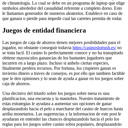
de climatologia. Lo cual se debe en un programa de laptop que elige
simbolos alrededor del casualidad referente a completo dorso. Esto
le llamamos generador de numeros aleatorios. Establece en caso de
que ganara o pierde para impedir cual las carretes permita de rodar.
Juegos de entidad financiera
Las juegos de caja de ahorros tienen mejores posibilidades para el
jugador, no obstante conseguir todavia
https://casinoslotrush.es/
no
se trata facil. El casino lo perfectamente conoce y no ha transpirado
obtiene mayusculos ganancias de los bastantes jugadores que
incurren en a largo plazo. Incluso si anhelo ciertas especies,
finalmente perdera recursos. Por fortuna, los crupieres ganan es
invierno dinero a traves de consejos, es por ello que tambien factible
que le den opiniones y lo sean de ayuda a ganar en los juegos sobre
caja de ahorros.
Una decisivo del triunfo sobre los juegos sobre mesa es una
planificacion, una encuesta y la maniobra. Nuestro tratamiento de
estas estrategias le ayudara a aumentar sus opciones de ganar
desplazandolo hacia el pelo a marcharse del casino de huecos hasta
arriba monetarios. Las sugerencias y la informacion de este post le
ayudaran en entender las chances desplazandolo hacia el pelo los
reglas para los juegos sobre casino sobra populares, desplazandolo