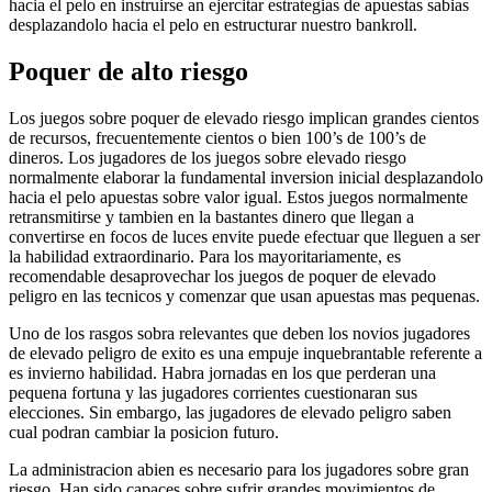
hacia el pelo en instruirse an ejercitar estrategias de apuestas sabias
desplazandolo hacia el pelo en estructurar nuestro bankroll.
Poquer de alto riesgo
Los juegos sobre poquer de elevado riesgo implican grandes cientos
de recursos, frecuentemente cientos o bien 100’s de 100’s de
dineros. Los jugadores de los juegos sobre elevado riesgo
normalmente elaborar la fundamental inversion inicial desplazandolo
hacia el pelo apuestas sobre valor igual. Estos juegos normalmente
retransmitirse y tambien en la bastantes dinero que llegan a
convertirse en focos de luces envite puede efectuar que lleguen a ser
la habilidad extraordinario. Para los mayoritariamente, es
recomendable desaprovechar los juegos de poquer de elevado
peligro en las tecnicos y comenzar que usan apuestas mas pequenas.
Uno de los rasgos sobra relevantes que deben los novios jugadores
de elevado peligro de exito es una empuje inquebrantable referente a
es invierno habilidad. Habra jornadas en los que perderan una
pequena fortuna y las jugadores corrientes cuestionaran sus
elecciones. Sin embargo, las jugadores de elevado peligro saben
cual podran cambiar la posicion futuro.
La administracion abien es necesario para los jugadores sobre gran
riesgo. Han sido capaces sobre sufrir grandes movimientos de