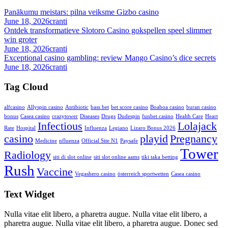
Panākumu meistars: pilna veiksme Gizbo casino
June 18, 2026
cranti
Ontdek transformatieve Slotoro Casino gokspellen speel slimmer
win groter
June 18, 2026
cranti
Exceptional casino gambling: review Mango Casino’s dice secrets
June 18, 2026
cranti
Tag Cloud
alfcasino
Allyspin casino
Antibiotic
bass bet
bet score casino
Boaboa casino
buran casino
bonus
Casea casino
crazytower
Diseases
Drugs
Dudespin
funbet casino
Health Care
Heart
Infectious
Lolajack
Rate
Hospital
Influenza
Legiano
Lizaro Bonus 2026
casino
playid
Pregnancy
Medicine
nfluenza
Official Site N1
Paysafe
Tower
Radiology
siti di slot online
siti slot online aams
tiki taka betting
Rush
Vaccine
Vegashero casino
österreich sportwetten
Сasea casino
Text Widget
Nulla vitae elit libero, a pharetra augue. Nulla vitae elit libero, a
pharetra augue. Nulla vitae elit libero, a pharetra augue. Donec sed