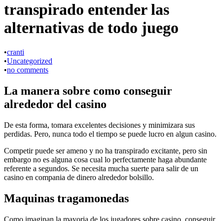
transpirado entender las
alternativas de todo juego
•
cranti
•
Uncategorized
•
no comments
La manera sobre como conseguir
alrededor del casino
De esta forma, tomara excelentes decisiones y minimizara sus
perdidas. Pero, nunca todo el tiempo se puede lucro en algun casino.
Competir puede ser ameno y no ha transpirado excitante, pero sin
embargo no es alguna cosa cual lo perfectamente haga abundante
referente a segundos. Se necesita mucha suerte para salir de un
casino en compania de dinero alrededor bolsillo.
Maquinas tragamonedas
Como imaginan la mayoria de los jugadores sobre casino, conseguir