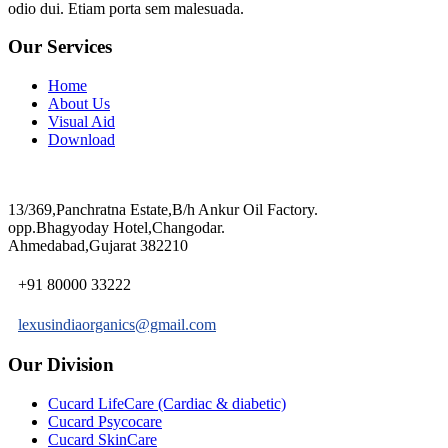
odio dui. Etiam porta sem malesuada.
Our Services
Home
About Us
Visual Aid
Download
13/369,Panchratna Estate,B/h Ankur Oil Factory.
opp.Bhagyoday Hotel,Changodar.
Ahmedabad,Gujarat 382210
+91 80000 33222
lexusindiaorganics@gmail.com
Our Division
Cucard LifeCare (Cardiac & diabetic)
Cucard Psycocare
Cucard SkinCare