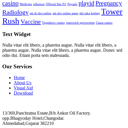
casino
playid
Pregnancy
Medicine
nfluenza
Official Site N1
Paysafe
Tower
Radiology
siti di slot online
siti slot online aams
tiki taka betting
Rush
Vaccine
Vegashero casino
österreich sportwetten
Сasea casino
Text Widget
Nulla vitae elit libero, a pharetra augue. Nulla vitae elit libero, a
pharetra augue. Nulla vitae elit libero, a pharetra augue. Donec sed
odio dui. Etiam porta sem malesuada.
Our Services
Home
About Us
Visual Aid
Download
13/369,Panchratna Estate,B/h Ankur Oil Factory.
opp.Bhagyoday Hotel,Changodar.
Ahmedabad,Gujarat 382210