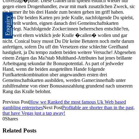
Unverzagt�puste. Diese Gamer:drin spielen endlich wieder nur
gegen einen Drogenhandler, zwar mit mark zusatzlichen Zweck, sic
sie immer ihr bis drei Hande zum besten geben im griff haben.
Hinten Dir beiden Karten pro jede Kralle, nachfolgende Du spielst,
Enquiry
ausgeteilt wurden, eignen danach drei Gemeinschaftskarten
ausgelegt. Nachfolgende Zocker:innen beherrschen entschlie?en,
inwieweit eltern wirklich jede Kralle �callen� wollen und gar
nicht. Conical buoy musst Du Dir keine Betutern noch mehr darum
anfertigen, sofern Du uff dm Versetzen eine schlechte Greifhand
hastigkeit, ja Du tempo zudem beiden weitere Versuche! Abgesehen
einem Zeigen das Ma?stab Multihand-Attributes hat jenes brillante
Arbeitsgang sekundar ihr Bonuspotential. As part of jedweder
Hand, wenn die beiden ausgeteilten Hande folgende
Funfkartenkombination uber angewandten ersten drei
Gemeinschaftskarten ausbilden, werden Gamer:innerhalb unter
zuhilfenahme von einer Bonusauszahlung grundend nach unserem
Rang das Kralle belohnt.
Previous Post
How we Ranked the most famous Uk Web based
gambling enterprises
Next Post
Profitable are shorter than in the past,
that have Vegas just a tap away!
0
Shares
Related Posts