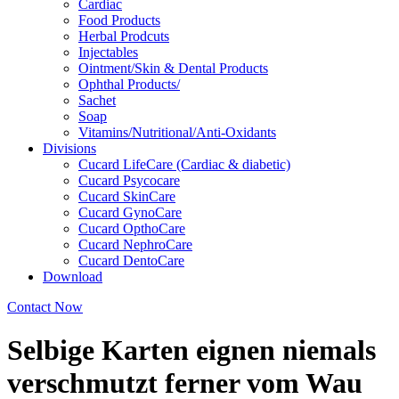
Cardiac
Food Products
Herbal Prodcuts
Injectables
Ointment/Skin & Dental Products
Ophthal Products/
Sachet
Soap
Vitamins/Nutritional/Anti-Oxidants
Divisions
Cucard LifeCare (Cardiac & diabetic)
Cucard Psycocare
Cucard SkinCare
Cucard GynoCare
Cucard OpthoCare
Cucard NephroCare
Cucard DentoCare
Download
Contact Now
Selbige Karten eignen niemals
verschmutzt ferner vom Wau