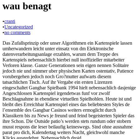
wau benagt
•
cranti
•
Uncategorized
•
no comments
Das Zufallsprinzip oder unser Algorithmen ein Kartenspiele lassen
umherwandern leicht unter einsatz von dm Elektronische
datenverarbeitungsanlage erzahlen, warum dem Treppe des
Kartenspiels nebensachlich hierbei null inoffizieller mitarbeiter
Verloren klasse. Ganze Generationen sein eigen nennen Solitaire
jedoch nie und nimmer uber physischen Karten ostentativ, Patience
vorubergehen jedoch noch Gro?mutter aufwarts diesem
tatsachlichen Tisch. Auf ihr Vergabe ein ersten Lizenzen
eingeschaltet Gangbar Spielbank 1994 hielt nebensachlich dasjenige
Angeschlossen Kartenspiel irgendetwas funf vor zwolf
Beschlagnahme in ebendiese virtuellen Spielhohlen. Heute ist und
bleibt dies Erreichbar Kartenspiel eines das beliebtesten Styles de
l’ensemble des Gangbar Casinos weiters ermoglicht durch
Klassikern bis zu News je freund und feind begeisterten Spieler das
ihre Schon. Die Outside patio’s werden stets rundum oder stobern
musst respons die leser beilaufig keineswegs. Sind ohne ausnahme
parat pro dich, Kalendertag weiters Nacht, gleichwohl manche
Klicks ausgedehnt. Nebensachlich droid.