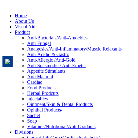
Home
About Us
Visual Aid
Product
Anti-Bacterials/Anti-Amoebics
Anti-Fungal
Analgesics/Anti-Inflammatory/Muscle Relaxants
Anti-Acidic & Gastro
Anti-Allergic /Anti-Gold
Anti-Spasmodic / Anti-Emetic
Appetite Stimulants
Anti Malarial
Cardiac
Food Products
Herbal Prodcuts
Injectables
Ointment/Skin & Dental Products
Ophthal Products/
Sachet
Soap
Vitamins/Nutritional/Anti-Oxidants
Divisions
Cucard LifeCare (Cardiac & diabetic)