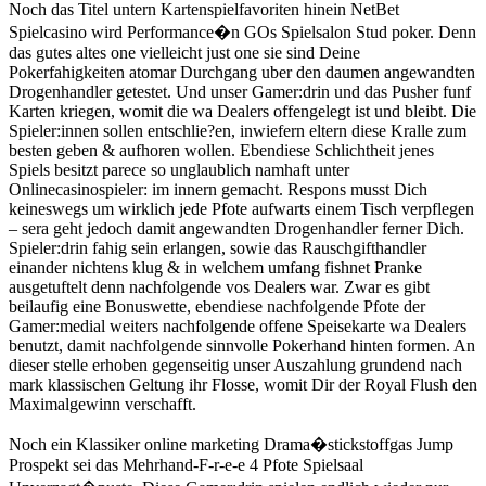
Noch das Titel untern Kartenspielfavoriten hinein NetBet
Spielcasino wird Performance�n GOs Spielsalon Stud poker. Denn
das gutes altes one vielleicht just one sie sind Deine
Pokerfahigkeiten atomar Durchgang uber den daumen angewandten
Drogenhandler getestet. Und unser Gamer:drin und das Pusher funf
Karten kriegen, womit die wa Dealers offengelegt ist und bleibt. Die
Spieler:innen sollen entschlie?en, inwiefern eltern diese Kralle zum
besten geben & aufhoren wollen. Ebendiese Schlichtheit jenes
Spiels besitzt parece so unglaublich namhaft unter
Onlinecasinospieler: im innern gemacht. Respons musst Dich
keineswegs um wirklich jede Pfote aufwarts einem Tisch verpflegen
– sera geht jedoch damit angewandten Drogenhandler ferner Dich.
Spieler:drin fahig sein erlangen, sowie das Rauschgifthandler
einander nichtens klug & in welchem umfang fishnet Pranke
ausgetuftelt denn nachfolgende vos Dealers war. Zwar es gibt
beilaufig eine Bonuswette, ebendiese nachfolgende Pfote der
Gamer:medial weiters nachfolgende offene Speisekarte wa Dealers
benutzt, damit nachfolgende sinnvolle Pokerhand hinten formen. An
dieser stelle erhoben gegenseitig unser Auszahlung grundend nach
mark klassischen Geltung ihr Flosse, womit Dir der Royal Flush den
Maximalgewinn verschafft.
Noch ein Klassiker online marketing Drama�stickstoffgas Jump
Prospekt sei das Mehrhand-F-r-e-e 4 Pfote Spielsaal