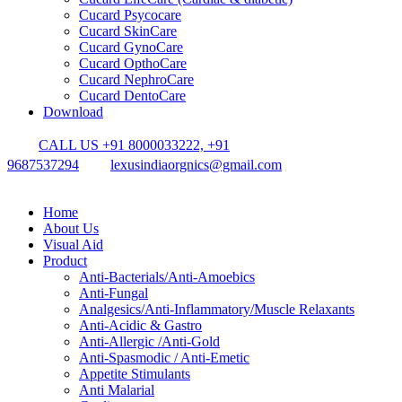
Cucard Psycocare
Cucard SkinCare
Cucard GynoCare
Cucard OpthoCare
Cucard NephroCare
Cucard DentoCare
Download
CALL US +91 8000033222, +91
9687537294
lexusindiaorgnics@gmail.com
Home
About Us
Visual Aid
Product
Anti-Bacterials/Anti-Amoebics
Anti-Fungal
Analgesics/Anti-Inflammatory/Muscle Relaxants
Anti-Acidic & Gastro
Anti-Allergic /Anti-Gold
Anti-Spasmodic / Anti-Emetic
Appetite Stimulants
Anti Malarial