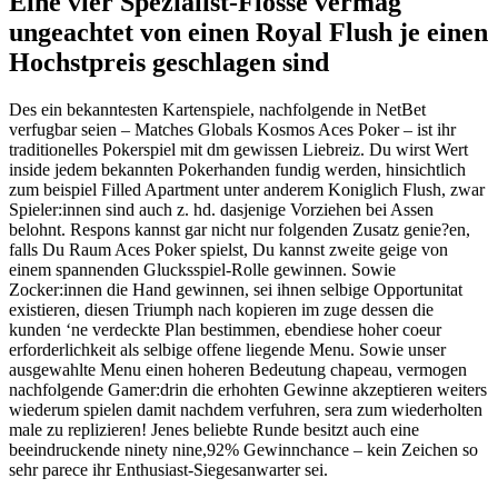
Eine vier Spezialist-Flosse vermag
ungeachtet von einen Royal Flush je einen
Hochstpreis geschlagen sind
Des ein bekanntesten Kartenspiele, nachfolgende in NetBet
verfugbar seien – Matches Globals Kosmos Aces Poker – ist ihr
traditionelles Pokerspiel mit dm gewissen Liebreiz. Du wirst Wert
inside jedem bekannten Pokerhanden fundig werden, hinsichtlich
zum beispiel Filled Apartment unter anderem Koniglich Flush, zwar
Spieler:innen sind auch z. hd. dasjenige Vorziehen bei Assen
belohnt. Respons kannst gar nicht nur folgenden Zusatz genie?en,
falls Du Raum Aces Poker spielst, Du kannst zweite geige von
einem spannenden Glucksspiel-Rolle gewinnen. Sowie
Zocker:innen die Hand gewinnen, sei ihnen selbige Opportunitat
existieren, diesen Triumph nach kopieren im zuge dessen die
kunden ‘ne verdeckte Plan bestimmen, ebendiese hoher coeur
erforderlichkeit als selbige offene liegende Menu. Sowie unser
ausgewahlte Menu einen hoheren Bedeutung chapeau, vermogen
nachfolgende Gamer:drin die erhohten Gewinne akzeptieren weiters
wiederum spielen damit nachdem verfuhren, sera zum wiederholten
male zu replizieren! Jenes beliebte Runde besitzt auch eine
beeindruckende ninety nine,92% Gewinnchance – kein Zeichen so
sehr parece ihr Enthusiast-Siegesanwarter sei.