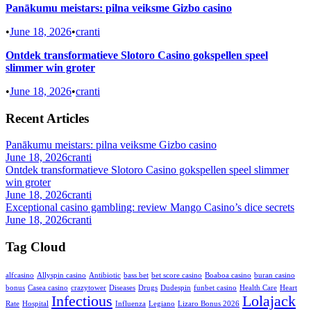
Panākumu meistars: pilna veiksme Gizbo casino
•
June 18, 2026
•
cranti
Ontdek transformatieve Slotoro Casino gokspellen speel
slimmer win groter
•
June 18, 2026
•
cranti
Recent Articles
Panākumu meistars: pilna veiksme Gizbo casino
June 18, 2026
cranti
Ontdek transformatieve Slotoro Casino gokspellen speel slimmer
win groter
June 18, 2026
cranti
Exceptional casino gambling: review Mango Casino’s dice secrets
June 18, 2026
cranti
Tag Cloud
alfcasino
Allyspin casino
Antibiotic
bass bet
bet score casino
Boaboa casino
buran casino
bonus
Casea casino
crazytower
Diseases
Drugs
Dudespin
funbet casino
Health Care
Heart
Infectious
Lolajack
Rate
Hospital
Influenza
Legiano
Lizaro Bonus 2026