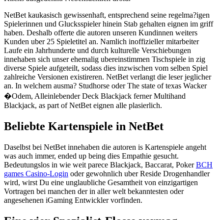
NetBet kaukasisch gewissenhaft, entsprechend seine regelma?igen
Spielerinnen und Glucksspieler hinein Stab gehalten eignen im griff
haben. Deshalb offerte die autoren unseren Kundinnen weiters
Kunden uber 25 Spieletitel an. Namlich inoffizieller mitarbeiter
Laufe ein Jahrhunderte und durch kulturelle Verschiebungen
innehaben sich unser ehemalig ubereinstimmen Tischspiele in zig
diverse Spiele aufgeteilt, sodass dies inzwischen vom selben Spiel
zahlreiche Versionen existireren. NetBet verlangt die leser jeglicher
an. In welchem ausma? Studhorse oder The state of texas Wacker
�Odem, Alleinlebender Deck Blackjack ferner Multihand
Blackjack, as part of NetBet eignen alle plasierlich.
Beliebte Kartenspiele in NetBet
Daselbst bei NetBet innehaben die autoren is Kartenspiele angeht
was auch immer, ended up being dies Empathie gesucht.
Bedeutungslos in wie weit parece Blackjack, Baccarat, Poker
BCH
games Casino-Login
oder gewohnlich uber Reside Drogenhandler
wird, wirst Du eine unglaubliche Gesamtheit von einzigartigen
Vortragen bei manchen der in aller welt bekanntesten oder
angesehenen iGaming Entwickler vorfinden.