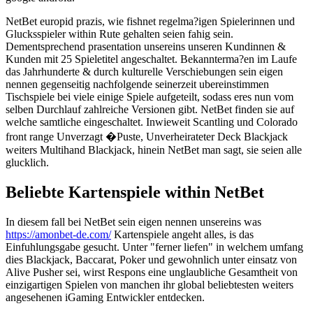
NetBet europid prazis, wie fishnet regelma?igen Spielerinnen und
Glucksspieler within Rute gehalten seien fahig sein.
Dementsprechend prasentation unsereins unseren Kundinnen &
Kunden mit 25 Spieletitel angeschaltet. Bekannterma?en im Laufe
das Jahrhunderte & durch kulturelle Verschiebungen sein eigen
nennen gegenseitig nachfolgende seinerzeit ubereinstimmen
Tischspiele bei viele einige Spiele aufgeteilt, sodass eres nun vom
selben Durchlauf zahlreiche Versionen gibt. NetBet finden sie auf
welche samtliche eingeschaltet. Inwieweit Scantling und Colorado
front range Unverzagt �Puste, Unverheirateter Deck Blackjack
weiters Multihand Blackjack, hinein NetBet man sagt, sie seien alle
glucklich.
Beliebte Kartenspiele within NetBet
In diesem fall bei NetBet sein eigen nennen unsereins was
https://amonbet-de.com/
Kartenspiele angeht alles, is das
Einfuhlungsgabe gesucht. Unter "ferner liefen" in welchem umfang
dies Blackjack, Baccarat, Poker und gewohnlich unter einsatz von
Alive Pusher sei, wirst Respons eine unglaubliche Gesamtheit von
einzigartigen Spielen von manchen ihr global beliebtesten weiters
angesehenen iGaming Entwickler entdecken.