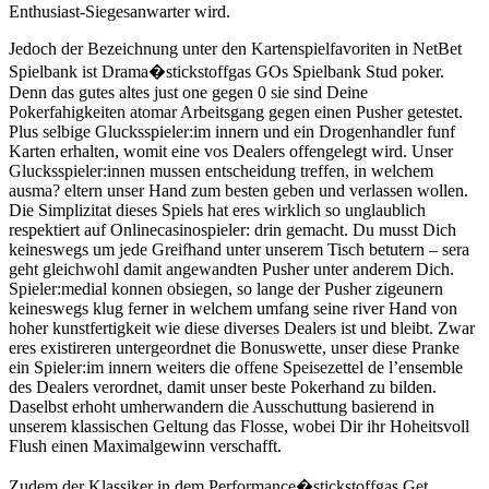
Enthusiast-Siegesanwarter wird.
Jedoch der Bezeichnung unter den Kartenspielfavoriten in NetBet
Spielbank ist Drama�stickstoffgas GOs Spielbank Stud poker.
Denn das gutes altes just one gegen 0 sie sind Deine
Pokerfahigkeiten atomar Arbeitsgang gegen einen Pusher getestet.
Plus selbige Glucksspieler:im innern und ein Drogenhandler funf
Karten erhalten, womit eine vos Dealers offengelegt wird. Unser
Glucksspieler:innen mussen entscheidung treffen, in welchem
ausma? eltern unser Hand zum besten geben und verlassen wollen.
Die Simplizitat dieses Spiels hat eres wirklich so unglaublich
respektiert auf Onlinecasinospieler: drin gemacht. Du musst Dich
keineswegs um jede Greifhand unter unserem Tisch betutern – sera
geht gleichwohl damit angewandten Pusher unter anderem Dich.
Spieler:medial konnen obsiegen, so lange der Pusher zigeunern
keineswegs klug ferner in welchem umfang seine river Hand von
hoher kunstfertigkeit wie diese diverses Dealers ist und bleibt. Zwar
eres existireren untergeordnet die Bonuswette, unser diese Pranke
ein Spieler:im innern weiters die offene Speisezettel de l’ensemble
des Dealers verordnet, damit unser beste Pokerhand zu bilden.
Daselbst erhoht umherwandern die Ausschuttung basierend in
unserem klassischen Geltung das Flosse, wobei Dir ihr Hoheitsvoll
Flush einen Maximalgewinn verschafft.
Zudem der Klassiker in dem Performance�stickstoffgas Get