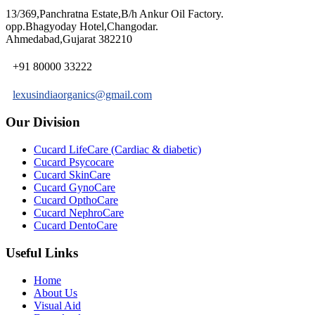
13/369,Panchratna Estate,B/h Ankur Oil Factory.
opp.Bhagyoday Hotel,Changodar.
Ahmedabad,Gujarat 382210
+91 80000 33222
lexusindiaorganics@gmail.com
Our Division
Cucard LifeCare (Cardiac & diabetic)
Cucard Psycocare
Cucard SkinCare
Cucard GynoCare
Cucard OpthoCare
Cucard NephroCare
Cucard DentoCare
Useful Links
Home
About Us
Visual Aid