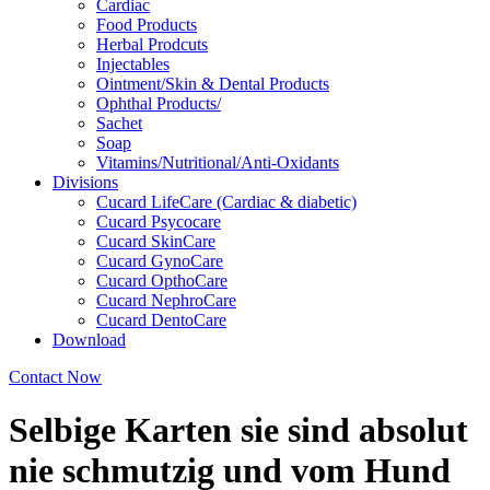
Cardiac
Food Products
Herbal Prodcuts
Injectables
Ointment/Skin & Dental Products
Ophthal Products/
Sachet
Soap
Vitamins/Nutritional/Anti-Oxidants
Divisions
Cucard LifeCare (Cardiac & diabetic)
Cucard Psycocare
Cucard SkinCare
Cucard GynoCare
Cucard OpthoCare
Cucard NephroCare
Cucard DentoCare
Download
Contact Now
Selbige Karten sie sind absolut
nie schmutzig und vom Hund