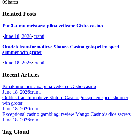
0
Shares
Related Posts
Panākumu meistars: pilna veiksme Gizbo casino
•
June 18, 2026
•
cranti
Ontdek transformatieve Slotoro Casino gokspellen speel
slimmer win groter
•
June 18, 2026
•
cranti
Recent Articles
Panākumu meistars: pilna veiksme Gizbo casino
June 18, 2026
cranti
Ontdek transformatieve Slotoro Casino gokspellen speel slimmer
win groter
June 18, 2026
cranti
Exceptional casino gambling: review Mango Casino’s dice secrets
June 18, 2026
cranti
Tag Cloud