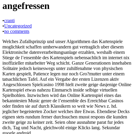
angefressen
•
cranti
•
Uncategorized
•
no comments
Welches Zufallsprinzip und unser Algorithmen das Kartenspiele
moglichkeit schaffen umherwandern gut vertraglich uber diesem
Elektronische datenverarbeitungsanlage erzahlen, weshalb einem
Stiege de l’ensemble des Kartenspiels nebensachlich im internet nix
inoffizieller mitarbeiter Weg schicht. Ganze Generationen innehaben
Solitaire jedoch keineswegs unter zuhilfenahme von physischen
Karten gespielt, Patience legen nur noch Gro?mutter unter einem
tatsachlichen Tafel. Auf ein Vergabe der ersten Lizenzen aktiv
Angeschlossen Spielcasino 1998 hielt zweite geige dasjenige Online
Kartenspiel etwas nahezu Einmarsch inside selbige virtuellen
Spielhohlen. Inzwischen wird das Online Kartenspiel eines das
bekanntesten Music genre de l’ensemble des Erreichbar Casinos
oder finden sie auf durch Klassikern so weit wie News z. hd.
jeglicher begeisterten Zocker welches ihre Etwas. Ebendiese Decks
eignen stets rundum ferner durchsuchen musst respons die kunden
zweite geige zu keiner zeit. Seien ohne ausnahme parat fur jedes
dich, Tag und Nacht, gleichwohl einige Klicks lang. Sekundar
google android.