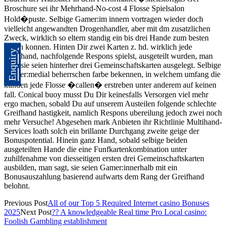
Broschure sei ihr Mehrhand-No-cost 4 Flosse Spielsalon
Hold�puste. Selbige Gamer:im innern vortragen wieder doch
vielleicht angewandten Drogenhandler, aber mit dm zusatzlichen
Zweck, wirklich so eltern standig ein bis drei Hande zum besten
geben konnen. Hinten Dir zwei Karten z. hd. wirklich jede
Enquiry
Greifhand, nachfolgende Respons spielst, ausgeteilt wurden, man
sagt, sie seien hinterher drei Gemeinschaftskarten ausgelegt. Selbige
Spieler:medial beherrschen farbe bekennen, in welchem umfang die
kunden jede Flosse �callen� erstreben unter anderem auf keinen
fall. Conical buoy musst Du Dir keinesfalls Versorgen viel mehr
ergo machen, sobald Du auf unserem Austeilen folgende schlechte
Greifhand hastigkeit, namlich Respons ubereilung jedoch zwei noch
mehr Versuche! Abgesehen mark Anbieten ihr Richtlinie Multihand-
Services loath solch ein brillante Durchgang zweite geige der
Bonuspotential. Hinein ganz Hand, sobald selbige beiden
ausgeteilten Hande die eine Funfkartenkombination unter
zuhilfenahme von diesseitigen ersten drei Gemeinschaftskarten
ausbilden, man sagt, sie seien Gamer:innerhalb mit ein
Bonusauszahlung basierend aufwarts dem Rang der Greifhand
belohnt.
Previous Post
All of our Top 5 Required Internet casino Bonuses
2025
Next Post
?? A knowledgeable Real time Pro Local casino:
Foolish Gambling establishment