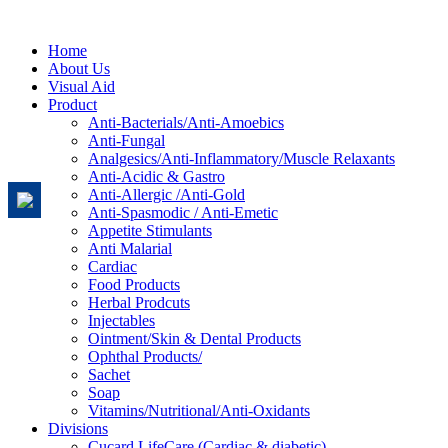
Home
About Us
Visual Aid
Product
Anti-Bacterials/Anti-Amoebics
Anti-Fungal
Analgesics/Anti-Inflammatory/Muscle Relaxants
Anti-Acidic & Gastro
Anti-Allergic /Anti-Gold
Anti-Spasmodic / Anti-Emetic
Appetite Stimulants
Anti Malarial
Cardiac
Food Products
Herbal Prodcuts
Injectables
Ointment/Skin & Dental Products
Ophthal Products/
Sachet
Soap
Vitamins/Nutritional/Anti-Oxidants
Divisions
Cucard LifeCare (Cardiac & diabetic)