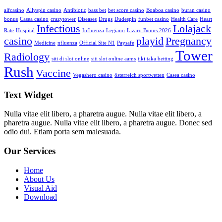
alfcasino
Allyspin casino
Antibiotic
bass bet
bet score casino
Boaboa casino
buran casino
bonus
Casea casino
crazytower
Diseases
Drugs
Dudespin
funbet casino
Health Care
Heart
Infectious
Lolajack
Rate
Hospital
Influenza
Legiano
Lizaro Bonus 2026
casino
playid
Pregnancy
Medicine
nfluenza
Official Site N1
Paysafe
Tower
Radiology
siti di slot online
siti slot online aams
tiki taka betting
Rush
Vaccine
Vegashero casino
österreich sportwetten
Сasea casino
Text Widget
Nulla vitae elit libero, a pharetra augue. Nulla vitae elit libero, a
pharetra augue. Nulla vitae elit libero, a pharetra augue. Donec sed
odio dui. Etiam porta sem malesuada.
Our Services
Home
About Us
Visual Aid
Download