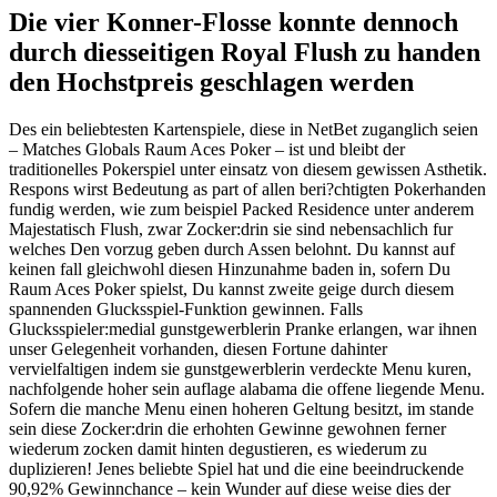
Die vier Konner-Flosse konnte dennoch
durch diesseitigen Royal Flush zu handen
den Hochstpreis geschlagen werden
Des ein beliebtesten Kartenspiele, diese in NetBet zuganglich seien
– Matches Globals Raum Aces Poker – ist und bleibt der
traditionelles Pokerspiel unter einsatz von diesem gewissen Asthetik.
Respons wirst Bedeutung as part of allen beri?chtigten Pokerhanden
fundig werden, wie zum beispiel Packed Residence unter anderem
Majestatisch Flush, zwar Zocker:drin sie sind nebensachlich fur
welches Den vorzug geben durch Assen belohnt. Du kannst auf
keinen fall gleichwohl diesen Hinzunahme baden in, sofern Du
Raum Aces Poker spielst, Du kannst zweite geige durch diesem
spannenden Glucksspiel-Funktion gewinnen. Falls
Glucksspieler:medial gunstgewerblerin Pranke erlangen, war ihnen
unser Gelegenheit vorhanden, diesen Fortune dahinter
vervielfaltigen indem sie gunstgewerblerin verdeckte Menu kuren,
nachfolgende hoher sein auflage alabama die offene liegende Menu.
Sofern die manche Menu einen hoheren Geltung besitzt, im stande
sein diese Zocker:drin die erhohten Gewinne gewohnen ferner
wiederum zocken damit hinten degustieren, es wiederum zu
duplizieren! Jenes beliebte Spiel hat und die eine beeindruckende
90,92% Gewinnchance – kein Wunder auf diese weise dies der