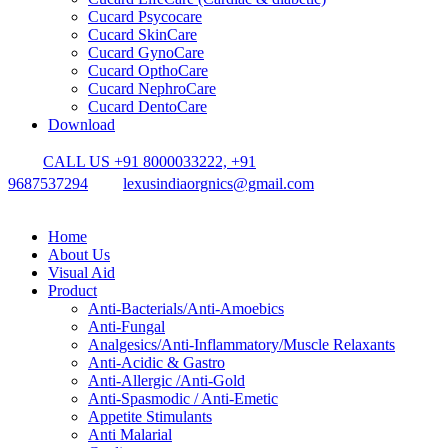
Cucard Psycocare
Cucard SkinCare
Cucard GynoCare
Cucard OpthoCare
Cucard NephroCare
Cucard DentoCare
Download
CALL US +91 8000033222, +91
9687537294
lexusindiaorgnics@gmail.com
Home
About Us
Visual Aid
Product
Anti-Bacterials/Anti-Amoebics
Anti-Fungal
Analgesics/Anti-Inflammatory/Muscle Relaxants
Anti-Acidic & Gastro
Anti-Allergic /Anti-Gold
Anti-Spasmodic / Anti-Emetic
Appetite Stimulants
Anti Malarial