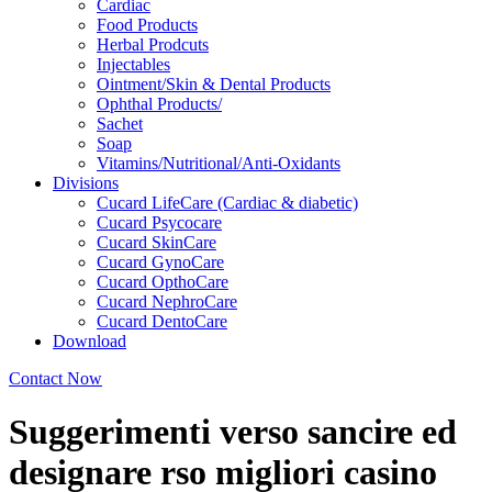
Cardiac
Food Products
Herbal Prodcuts
Injectables
Ointment/Skin & Dental Products
Ophthal Products/
Sachet
Soap
Vitamins/Nutritional/Anti-Oxidants
Divisions
Cucard LifeCare (Cardiac & diabetic)
Cucard Psycocare
Cucard SkinCare
Cucard GynoCare
Cucard OpthoCare
Cucard NephroCare
Cucard DentoCare
Download
Contact Now
Suggerimenti verso sancire ed
designare rso migliori casino