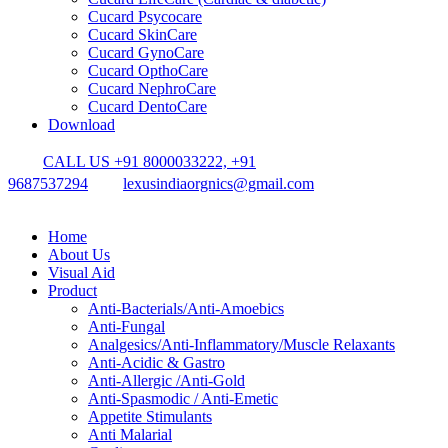
Cucard Psycocare
Cucard SkinCare
Cucard GynoCare
Cucard OpthoCare
Cucard NephroCare
Cucard DentoCare
Download
CALL US +91 8000033222, +91
9687537294
lexusindiaorgnics@gmail.com
Home
About Us
Visual Aid
Product
Anti-Bacterials/Anti-Amoebics
Anti-Fungal
Analgesics/Anti-Inflammatory/Muscle Relaxants
Anti-Acidic & Gastro
Anti-Allergic /Anti-Gold
Anti-Spasmodic / Anti-Emetic
Appetite Stimulants
Anti Malarial