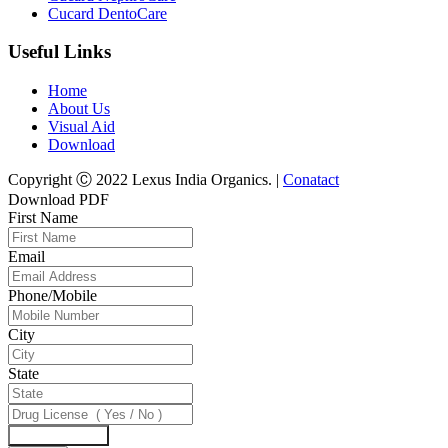
Cucard DentoCare
Useful Links
Home
About Us
Visual Aid
Download
Copyright Ⓒ 2022 Lexus India Organics. |
Conatact
Download PDF
First Name
Email
Phone/Mobile
City
State
Download Now