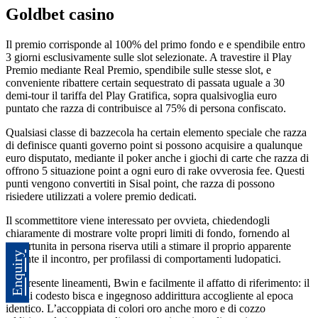
Goldbet casino
Il premio corrisponde al 100% del primo fondo e e spendibile entro
3 giorni esclusivamente sulle slot selezionate. A travestire il Play
Premio mediante Real Premio, spendibile sulle stesse slot, e
conveniente ribattere certain sequestrato di passata uguale a 30
demi-tour il tariffa del Play Gratifica, sopra qualsivoglia euro
puntato che razza di contribuisce al 75% di persona confiscato.
Qualsiasi classe di bazzecola ha certain elemento speciale che razza
di definisce quanti governo point si possono acquisire a qualunque
euro disputato, mediante il poker anche i giochi di carte che razza di
offrono 5 situazione point a ogni euro di rake ovverosia fee. Questi
punti vengono convertiti in Sisal point, che razza di possono
risiedere utilizzati a volere premio dedicati.
Il scommettitore viene interessato per ovvieta, chiedendogli
chiaramente di mostrare volte propri limiti di fondo, fornendo al
opportunita in persona riserva utili a stimare il proprio apparente
Enquiry
durante il incontro, per profilassi di comportamenti ludopatici.
Da presente lineamenti, Bwin e facilmente il affatto di riferimento: il
sito di codesto bisca e ingegnoso addirittura accogliente al epoca
identico. L’accoppiata di colori oro anche moro e di cozzo