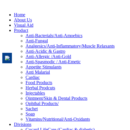
Home
About Us
Visual Aid
Product
Anti-Bacterials/Anti-Amoebics
Anti-Fungal
Analgesics/Anti-Inflammatory/Muscle Relaxants
Anti-Acidic & Gastro
Anti-Allergic /Anti-Gold
Anti-Spasmodic / Anti-Emetic
Appetite Stimulants
Anti Malarial
Cardiac
Food Products
Herbal Prodcuts
Injectables
Ointment/Skin & Dental Products
Ophthal Products/
Sachet
Soap
Vitamins/Nutritional/Anti-Oxidants
Divisions
Cucard LifeCare (Cardiac & diabetic)