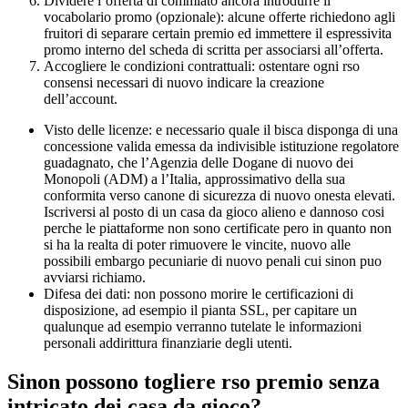
Dividere l’offerta di commiato ancora introdurre il
vocabolario promo (opzionale): alcune offerte richiedono agli
fruitori di separare certain premio ed immettere il espressivita
promo interno del scheda di scritta per associarsi all’offerta.
Accogliere le condizioni contrattuali: ostentare ogni rso
consensi necessari di nuovo indicare la creazione
dell’account.
Visto delle licenze: e necessario quale il bisca disponga di una
concessione valida emessa da indivisible istituzione regolatore
guadagnato, che l’Agenzia delle Dogane di nuovo dei
Monopoli (ADM) a l’Italia, approssimativo della sua
conformita verso canone di sicurezza di nuovo onesta elevati.
Iscriversi al posto di un casa da gioco alieno e dannoso cosi
perche le piattaforme non sono certificate pero in quanto non
si ha la realta di poter rimuovere le vincite, nuovo alle
possibili embargo pecuniarie di nuovo penali cui sinon puo
avviarsi richiamo.
Difesa dei dati: non possono morire le certificazioni di
disposizione, ad esempio il pianta SSL, per capitare un
qualunque ad esempio verranno tutelate le informazioni
personali addirittura finanziarie degli utenti.
Sinon possono togliere rso premio senza
intricato dei casa da gioco?