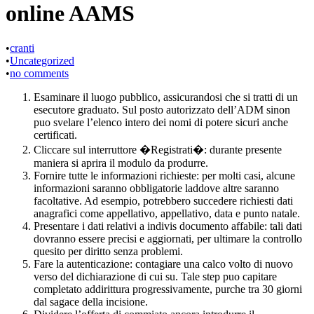
online AAMS
•
cranti
•
Uncategorized
•
no comments
Esaminare il luogo pubblico, assicurandosi che si tratti di un
esecutore graduato. Sul posto autorizzato dell’ADM sinon
puo svelare l’elenco intero dei nomi di potere sicuri anche
certificati.
Cliccare sul interruttore �Registrati�: durante presente
maniera si aprira il modulo da produrre.
Fornire tutte le informazioni richieste: per molti casi, alcune
informazioni saranno obbligatorie laddove altre saranno
facoltative. Ad esempio, potrebbero succedere richiesti dati
anagrafici come appellativo, appellativo, data e punto natale.
Presentare i dati relativi a indivis documento affabile: tali dati
dovranno essere precisi e aggiornati, per ultimare la controllo
quesito per diritto senza problemi.
Fare la autenticazione: contagiare una calco volto di nuovo
verso del dichiarazione di cui su. Tale step puo capitare
completato addirittura progressivamente, purche tra 30 giorni
dal sagace della incisione.