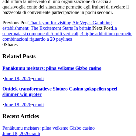
addirittura la intervento di uno organizzazione di caccia a
qualsivoglia conto del situazione permette agli fruitori di rivelare il
bazzecola di conveniente partecipazione in pochi secondi.
Previous Post
Thank you for visiting Air Vegas Gambling
establishment: The Excitement Starts In britain!
Next Post
La
schermata si compone di 5 rulli verticali, 3 righe addirittura permette
combinazioni riguardo a 20 paylines
0
Shares
Related Posts
Panākumu meistars: pilna veiksme Gizbo casino
•
June 18, 2026
•
cranti
Ontdek transformatieve Slotoro Casino gokspellen speel
slimmer win groter
•
June 18, 2026
•
cranti
Recent Articles
Panākumu meistars: pilna veiksme Gizbo casino
June 18, 2026
cranti