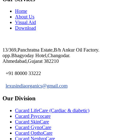
Home
About Us
Visual Aid
Download
13/369,Panchratna Estate,B/h Ankur Oil Factory.
opp.Bhagyoday Hotel,Changodar.
Ahmedabad,Gujarat 382210
+91 80000 33222
lexusindiaorganics@gmail.com
Our Division
Cucard LifeCare (Cardiac & diabetic)
Cucard Psycocare
Cucard SkinCare
Cucard GynoCare
Cucard OpthoCare
Cucard NephroCare