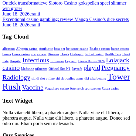
Ontdek transformatieve Slotoro Casino gokspellen speel slimmer
win groter
June 18, 2026
cranti
Exceptional casino gambling: review Mango Casino’s dice secrets
June 18, 2026
cranti
Tag Cloud
alfcasino
Allyspin casino
Antibiotic
bass bet
bet score casino
Boaboa casino
buran casino
bonus
Casea casino
crazytower
Diseases
Drugs
Dudespin
funbet casino
Health Care
Heart
Infectious
Lolajack
Rate
Hospital
Influenza
Legiano
Lizaro Bonus 2026
casino
playid
Pregnancy
Medicine
nfluenza
Official Site N1
Paysafe
Tower
Radiology
siti di slot online
siti slot online aams
tiki taka betting
Rush
Vaccine
Vegashero casino
österreich sportwetten
Сasea casino
Text Widget
Nulla vitae elit libero, a pharetra augue. Nulla vitae elit libero, a
pharetra augue. Nulla vitae elit libero, a pharetra augue. Donec sed
odio dui. Etiam porta sem malesuada.
Our Services