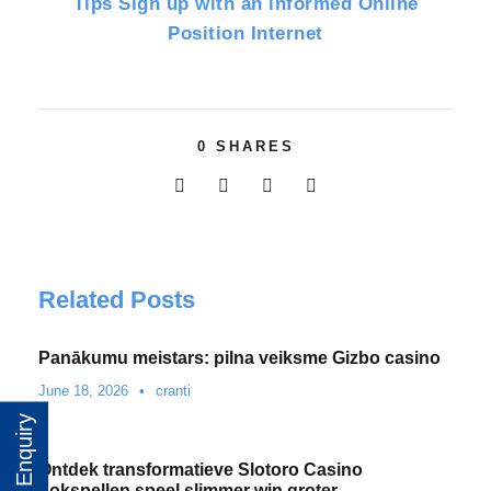
Tips Sign up with an informed Online
Position Internet
0
SHARES
Related Posts
Panākumu meistars: pilna veiksme Gizbo casino
June 18, 2026
•
cranti
Enquiry
Ontdek transformatieve Slotoro Casino
gokspellen speel slimmer win groter