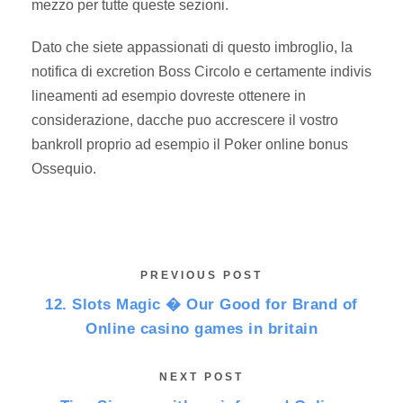
mezzo per tutte queste sezioni.
Dato che siete appassionati di questo imbroglio, la
notifica di excretion Boss Circolo e certamente indivis
lineamenti ad esempio dovreste ottenere in
considerazione, dacche puo accrescere il vostro
bankroll proprio ad esempio il Poker online bonus
Ossequio.
PREVIOUS POST
12. Slots Magic � Our Good for Brand of
Online casino games in britain
NEXT POST