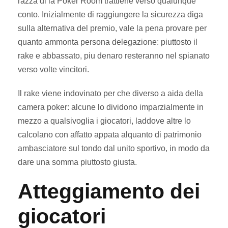
razza di la Poker Room trattiene verso qualunque
conto. Inizialmente di raggiungere la sicurezza diga
sulla alternativa del premio, vale la pena provare per
quanto ammonta persona delegazione: piuttosto il
rake e abbassato, piu denaro resteranno nel spianato
verso volte vincitori.
Il rake viene indovinato per che diverso a aida della
camera poker: alcune lo dividono imparzialmente in
mezzo a qualsivoglia i giocatori, laddove altre lo
calcolano con affatto appata alquanto di patrimonio
ambasciatore sul tondo dal unito sportivo, in modo da
dare una somma piuttosto giusta.
Atteggiamento dei
giocatori