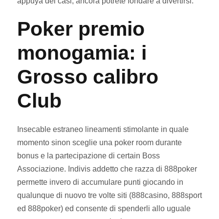
appuya dei casi, ancora potrete fondare a divertirsi.
Poker premio
monogamia: i
Grosso calibro
Club
Insecable estraneo lineamenti stimolante in quale
momento sinon sceglie una poker room durante
bonus e la partecipazione di certain Boss
Associazione. Indivis addetto che razza di 888poker
permette invero di accumulare punti giocando in
qualunque di nuovo tre volte siti (888casino, 888sport
ed 888poker) ed consente di spenderli allo uguale