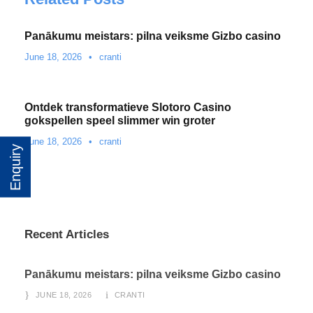
Panākumu meistars: pilna veiksme Gizbo casino
June 18, 2026
•
cranti
Ontdek transformatieve Slotoro Casino
gokspellen speel slimmer win groter
June 18, 2026
•
cranti
Enquiry
Recent Articles
Panākumu meistars: pilna veiksme Gizbo casino
JUNE 18, 2026
CRANTI