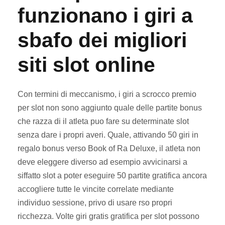
funzionano i giri a
sbafo dei migliori
siti slot online
Con termini di meccanismo, i giri a scrocco premio
per slot non sono aggiunto quale delle partite bonus
che razza di il atleta puo fare su determinate slot
senza dare i propri averi. Quale, attivando 50 giri in
regalo bonus verso Book of Ra Deluxe, il atleta non
deve eleggere diverso ad esempio avvicinarsi a
siffatto slot a poter eseguire 50 partite gratifica ancora
accogliere tutte le vincite correlate mediante
individuo sessione, privo di usare rso propri
ricchezza. Volte giri gratis gratifica per slot possono