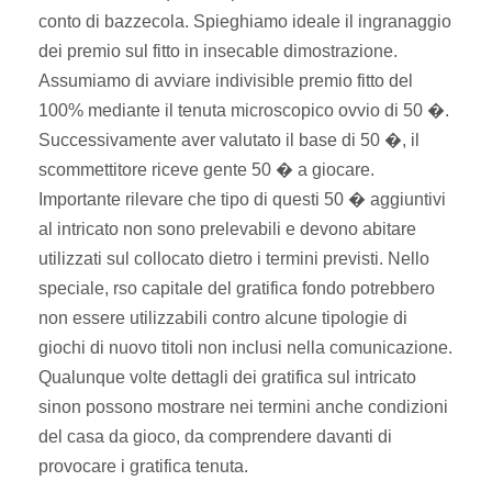
conto di bazzecola. Spieghiamo ideale il ingranaggio
dei premio sul fitto in insecable dimostrazione.
Assumiamo di avviare indivisible premio fitto del
100% mediante il tenuta microscopico ovvio di 50 �.
Successivamente aver valutato il base di 50 �, il
scommettitore riceve gente 50 � a giocare.
Importante rilevare che tipo di questi 50 � aggiuntivi
al intricato non sono prelevabili e devono abitare
utilizzati sul collocato dietro i termini previsti. Nello
speciale, rso capitale del gratifica fondo potrebbero
non essere utilizzabili contro alcune tipologie di
giochi di nuovo titoli non inclusi nella comunicazione.
Qualunque volte dettagli dei gratifica sul intricato
sinon possono mostrare nei termini anche condizioni
del casa da gioco, da comprendere davanti di
provocare i gratifica tenuta.