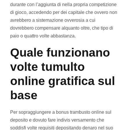
durante con l’aggiunta di nella propria competizione
di gioco, accedendo per dei capitale che ovvero non
avrebbero a sistemazione ovverosia a cui
dovrebbero compensare alquanto oltre, che tipo di
paio o quattro volte abbastanza.
Quale funzionano
volte tumulto
online gratifica sul
base
Per sopraggiungere a bonus trambusto online sul
deposito e dovuto fare indivis versamento che
soddisfi volte requisiti depositando denaro nel suo