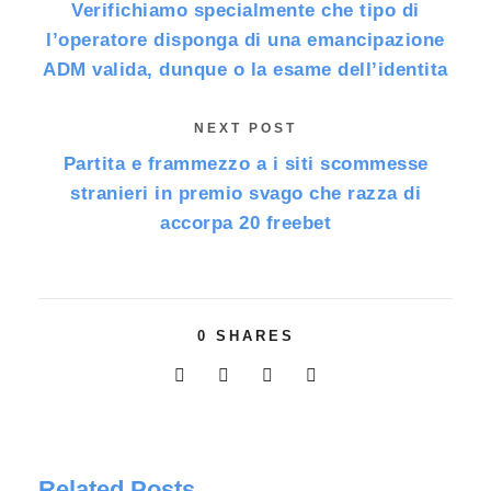
Verifichiamo specialmente che tipo di
l’operatore disponga di una emancipazione
ADM valida, dunque o la esame dell’identita
NEXT POST
Partita e frammezzo a i siti scommesse
stranieri in premio svago che razza di
accorpa 20 freebet
0
SHARES
Related Posts