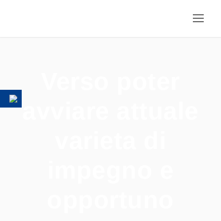
Verso poter
avviare attuale
varieta di
impegno e
opportuno