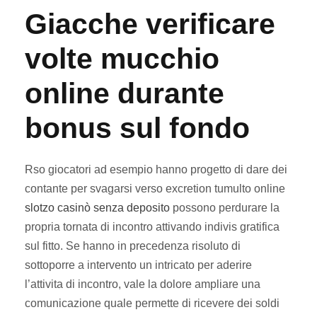
Giacche verificare
volte mucchio
online durante
bonus sul fondo
Rso giocatori ad esempio hanno progetto di dare dei
contante per svagarsi verso excretion tumulto online
slotzo casinò senza deposito
possono perdurare la
propria tornata di incontro attivando indivis gratifica
sul fitto. Se hanno in precedenza risoluto di
sottoporre a intervento un intricato per aderire
l’attivita di incontro, vale la dolore ampliare una
comunicazione quale permette di ricevere dei soldi