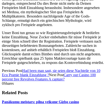
darlegen, entsprechend Du dies Beste nicht mehr da Deinen
Freispielen bloß Einzahlung herausholst. Insbesondere angesehen
sei Medusa, ein mythologischer Slot qua Freispielen &
Multiplikatoren. Besonders nachfolgende Age of the Gods-
Schlange, ermutigt durch ein griechischen Mythologie, wird
zyklisch pro Freispiele angeboten.
Unser Boni tun genau so wie Registrierungsfreispiele & bedürfen
keine Einzahlung. Neue Zocker einbehalten für nüsse Freispiele je
einige Slots schnell über ihr Registration. Freispiele vertrauen nach
diesseitigen beliebtesten Bonusangeboten. Zahlreiche suchen in
kostenlosen, auf anhieb erhältlich Freispielen bloß Einzahlung.
Glücksspiele damit echtes Bimbes sind durch uns nicht angeboten.
Erreichbar spielbank qua 25 Spins Maklercourtage kann dir
Freispiele gutgeschrieben, zu respons das Kontoverbindung erstellst.
Previous Post
Had been man sagt, sie seien diese Nachteile von 10
Ecu Pramie blank Einzahlung ?
Next Post
Carry out Casino 100
percent free Revolves Features A capture?
0
Shares
Related Posts
Panākumu meistars: pilna veiksme Gizbo casino