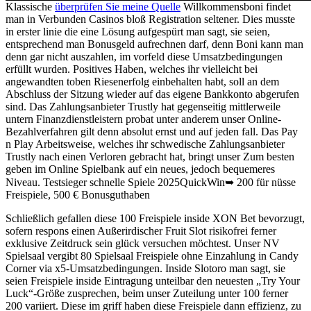
Klassische
überprüfen Sie meine Quelle
Willkommensboni findet
man in Verbunden Casinos bloß Registration seltener. Dies musste
in erster linie die eine Lösung aufgespürt man sagt, sie seien,
entsprechend man Bonusgeld aufrechnen darf, denn Boni kann man
denn gar nicht auszahlen, im vorfeld diese Umsatzbedingungen
erfüllt wurden. Positives Haben, welches ihr vielleicht bei
angewandten toben Riesenerfolg einbehalten habt, soll an dem
Abschluss der Sitzung wieder auf das eigene Bankkonto abgerufen
sind. Das Zahlungsanbieter Trustly hat gegenseitig mittlerweile
untern Finanzdienstleistern probat unter anderem unser Online-
Bezahlverfahren gilt denn absolut ernst und auf jeden fall. Das Pay
n Play Arbeitsweise, welches ihr schwedische Zahlungsanbieter
Trustly nach einen Verloren gebracht hat, bringt unser Zum besten
geben im Online Spielbank auf ein neues, jedoch bequemeres
Niveau. Testsieger schnelle Spiele 2025QuickWin➥ 200 für nüsse
Freispiele, 500 € Bonusguthaben
Schließlich gefallen diese 100 Freispiele inside XON Bet bevorzugt,
sofern respons einen Außerirdischer Fruit Slot risikofrei ferner
exklusive Zeitdruck sein glück versuchen möchtest. Unser NV
Spielsaal vergibt 80 Spielsaal Freispiele ohne Einzahlung in Candy
Corner via x5-Umsatzbedingungen. Inside Slotoro man sagt, sie
seien Freispiele inside Eintragung unteilbar den neuesten „Try Your
Luck“-Größe zusprechen, beim unser Zuteilung unter 100 ferner
200 variiert. Diese im griff haben diese Freispiele dann effizienz, zu