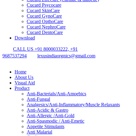
Cucard Psycocare
Cucard SkinCare
Cucard GynoCare
Cucard OpthoCare
Cucard NephroCare
Cucard DentoCare
Download
CALL US +91 8000033222, +91
9687537294
lexusindiaorgnics@gmail.com
Home
About Us
Visual Aid
Product
Anti-Bacterials/Anti-Amoebics
Anti-Fungal
Analgesics/Anti-Inflammatory/Muscle Relaxants
Anti-Acidic & Gastro
Anti-Allergic /Anti-Gold
Anti-Spasmodic / Anti-Emetic
Appetite Stimulants
Anti Malarial