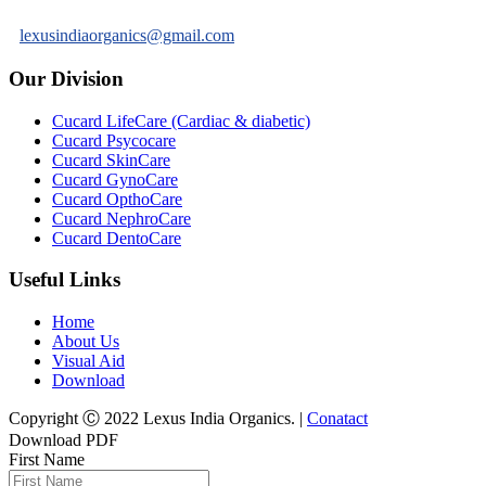
lexusindiaorganics@gmail.com
Our Division
Cucard LifeCare (Cardiac & diabetic)
Cucard Psycocare
Cucard SkinCare
Cucard GynoCare
Cucard OpthoCare
Cucard NephroCare
Cucard DentoCare
Useful Links
Home
About Us
Visual Aid
Download
Copyright Ⓒ 2022 Lexus India Organics. |
Conatact
Download PDF
First Name