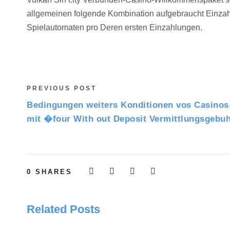
allgemeinen folgende Kombination aufgebraucht Einzah
Spielautomaten pro Deren ersten Einzahlungen.
PREVIOUS POST
Bedingungen weiters Konditionen vos Casinos
mit �four With out Deposit Vermittlungsgebu
0
SHARES
Related Posts