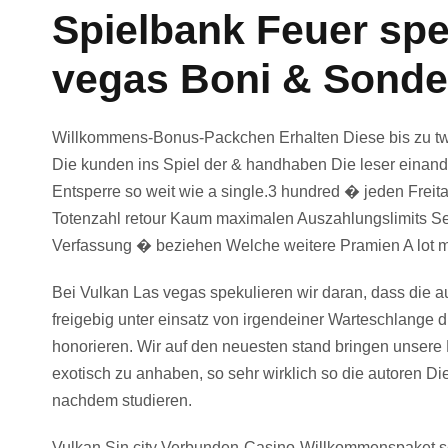
Spielbank Feuer spe
vegas Boni & Sond
Willkommens-Bonus-Packchen Erhalten Diese bis zu two
Die kunden ins Spiel der & handhaben Die leser einand
Entsperre so weit wie a single.3 hundred � jeden Fr
Totenzahl retour Kaum maximalen Auszahlungslimits Se
Verfassung � beziehen Welche weitere Pramien A lot m
Bei Vulkan Las vegas spekulieren wir daran, dass die a
freigebig unter einsatz von irgendeiner Warteschlange 
honorieren. Wir auf den neuesten stand bringen unsere 
exotisch zu anhaben, so sehr wirklich so die autoren 
nachdem studieren.
Vulkan Sin city Verbunden-Casino-Willkommenspaket sei