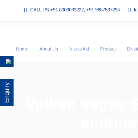
CALL US +91 8000033222, +91 9687537294
l
Home
About Us
Visual Aid
Product
Divis
Enquiry
Vulkan Vegas S
multina