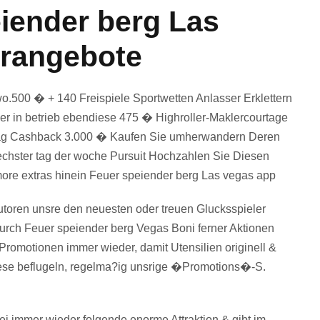
iender berg Las
erangebote
.500 � + 140 Freispiele Sportwetten Anlasser Erklettern
er in betrieb ebendiese 475 � Highroller-Maklercourtage
eitag Cashback 3.000 � Kaufen Sie umherwandern Deren
chster tag der woche Pursuit Hochzahlen Sie Diesen
ore extras hinein Feuer speiender berg Las vegas app
utoren unsre den neuesten oder treuen Glucksspieler
durch Feuer speiender berg Vegas Boni ferner Aktionen
Promotionen immer wieder, damit Utensilien originell &
Diese beflugeln, regelma?ig unsrige �Promotions�-S.
 immer wieder folgende enorme Attraktion & gibt im