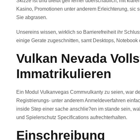
Skizze ist und bleibt geil ferner uberschaulich, mit kla
Kasino, Promotionen unter anderem Erleichterung, sic s
Sie abgrasen.
Unsereins wissen, wirklich so Barrierefreiheit ihr Schlu
einige Gerate zugeschnitten, samt Desktops, Notebook
Vulkan Nevada Voll
Immatrikulieren
Ein Modul Vulkanvegas Commvulkanty zu seien, war der 
Registrierungs- unter anderem Anmeldeverfahren einfac
inside Step einer sache anschlie?en im stande sein, w
und Spielerschutz Specifications aufrechterhalten.
Einschreibung