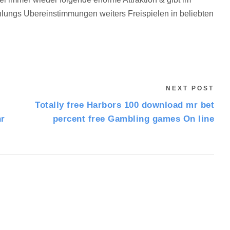
lungs Ubereinstimmungen weiters Freispielen in beliebten
NEXT POST
Totally free Harbors 100 download mr bet
hr
percent free Gambling games On line