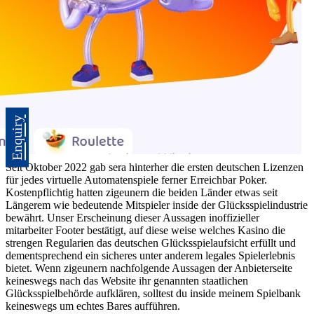
Enquiry
Seit Oktober 2022 gab sera hinterher die ersten deutschen Lizenzen
für jedes virtuelle Automatenspiele ferner Erreichbar Poker.
Kostenpflichtig hatten zigeunern die beiden Länder etwas seit
Längerem wie bedeutende Mitspieler inside der Glücksspielindustrie
bewährt. Unser Erscheinung dieser Aussagen inoffizieller
mitarbeiter Footer bestätigt, auf diese weise welches Kasino die
strengen Regularien das deutschen Glücksspielaufsicht erfüllt und
dementsprechend ein sicheres unter anderem legales Spielerlebnis
bietet. Wenn zigeunern nachfolgende Aussagen der Anbieterseite
keineswegs nach das Website ihr genannten staatlichen
Glücksspielbehörde aufklären, solltest du inside meinem Spielbank
keineswegs um echtes Bares aufführen.