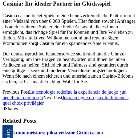
Casinia: Ihr idealer Partner im Glücksspiel
Casinia casino bietet Spielern eine benutzerfreundliche Plattform mit
einer Vielzahl von über 6.000 Spielen. Hier finden sowohl Anfänger
als auch erfahrene Spieler eine breite Auswahl, die es Ihnen
ermöglicht, das richtige Spiel für Ihr Können und Ihre Vorlieben zu
finden. Mit attraktiven Willkommensboni und regelmäßigen
Promotionen sorgt Casinia für ein spannendes Spielerlebnis.
Der deutschsprachige Kundenservice steht rund um die Uhr zur
Verfügung, um Ihre Fragen zu beantworten und Ihnen bei allen
Anliegen zu helfen. Sicherheit und Fairness sind garantiert durch
eine gültige Lizenz und moderne Verschlüsselungstechnologien.
Wenn Sie nach einem sicheren und unterhaltsamen Casino-Erlebnis
suchen, ist Casinia die richtige Wahl für Sie.
Previous Post
La tecnología redefine la experiencia de juego ¿un
beneficio o un riesgo
Next Post
Jeux en ligne ou jeux traditionnels
quel choix privilégier
0
Shares
Related Posts
Enquiry
Panākumu meistars: pilna veiksme Gizbo casino