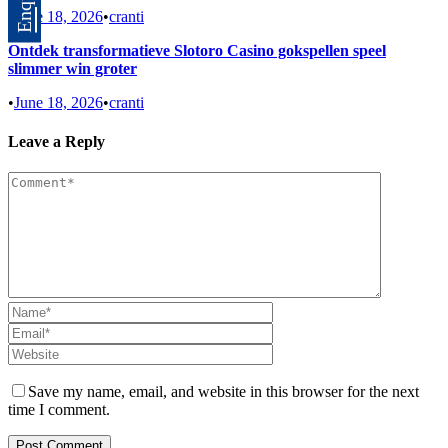
•
June 18, 2026
•
cranti
Ontdek transformatieve Slotoro Casino gokspellen speel
slimmer win groter
•
June 18, 2026
•
cranti
Leave a Reply
Save my name, email, and website in this browser for the next
time I comment.