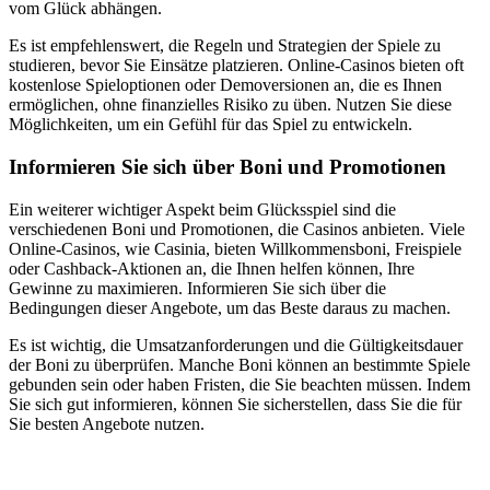
vom Glück abhängen.
Es ist empfehlenswert, die Regeln und Strategien der Spiele zu
studieren, bevor Sie Einsätze platzieren. Online-Casinos bieten oft
kostenlose Spieloptionen oder Demoversionen an, die es Ihnen
ermöglichen, ohne finanzielles Risiko zu üben. Nutzen Sie diese
Möglichkeiten, um ein Gefühl für das Spiel zu entwickeln.
Informieren Sie sich über Boni und Promotionen
Ein weiterer wichtiger Aspekt beim Glücksspiel sind die
verschiedenen Boni und Promotionen, die Casinos anbieten. Viele
Online-Casinos, wie Casinia, bieten Willkommensboni, Freispiele
oder Cashback-Aktionen an, die Ihnen helfen können, Ihre
Gewinne zu maximieren. Informieren Sie sich über die
Bedingungen dieser Angebote, um das Beste daraus zu machen.
Es ist wichtig, die Umsatzanforderungen und die Gültigkeitsdauer
der Boni zu überprüfen. Manche Boni können an bestimmte Spiele
gebunden sein oder haben Fristen, die Sie beachten müssen. Indem
Sie sich gut informieren, können Sie sicherstellen, dass Sie die für
Sie besten Angebote nutzen.