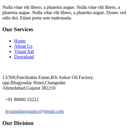
Nulla vitae elit libero, a pharetra augue. Nulla vitae elit libero, a
pharetra augue. Nulla vitae elit libero, a pharetra augue. Donec sed
odio dui. Etiam porta sem malesuada.
Our Services
Home
About Us
Visual Aid
Download
13/369,Panchratna Estate,B/h Ankur Oil Factory.
opp.Bhagyoday Hotel,Changodar.
Ahmedabad,Gujarat 382210
+91 80000 33222
lexusindiaorganics@gmail.com
Our Division