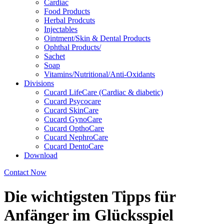
Cardiac
Food Products
Herbal Prodcuts
Injectables
Ointment/Skin & Dental Products
Ophthal Products/
Sachet
Soap
Vitamins/Nutritional/Anti-Oxidants
Divisions
Cucard LifeCare (Cardiac & diabetic)
Cucard Psycocare
Cucard SkinCare
Cucard GynoCare
Cucard OpthoCare
Cucard NephroCare
Cucard DentoCare
Download
Contact Now
Die wichtigsten Tipps für
Anfänger im Glücksspiel