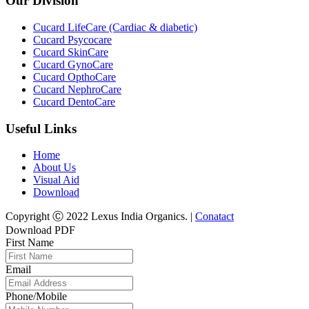
Our Division
Cucard LifeCare (Cardiac & diabetic)
Cucard Psycocare
Cucard SkinCare
Cucard GynoCare
Cucard OpthoCare
Cucard NephroCare
Cucard DentoCare
Useful Links
Home
About Us
Visual Aid
Download
Copyright Ⓒ 2022 Lexus India Organics. |
Conatact
Download PDF
First Name
Email
Phone/Mobile