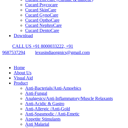
Cucard Psycocare
Cucard SkinCare
Cucard GynoCare
Cucard OpthoCare
Cucard NephroCare
Cucard DentoCare
Download
CALL US +91 8000033222, +91
9687537294
lexusindiaorgnics@gmail.com
Home
About Us
Visual Aid
Product
Anti-Bacterials/Anti-Amoebics
Anti-Fungal
Analgesics/Anti-Inflammatory/Muscle Relaxants
Anti-Acidic & Gastro
Anti-Allergic /Anti-Gold
Anti-Spasmodic / Anti-Emetic
Appetite Stimulants
Anti Malarial