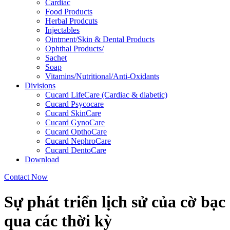
Cardiac
Food Products
Herbal Prodcuts
Injectables
Ointment/Skin & Dental Products
Ophthal Products/
Sachet
Soap
Vitamins/Nutritional/Anti-Oxidants
Divisions
Cucard LifeCare (Cardiac & diabetic)
Cucard Psycocare
Cucard SkinCare
Cucard GynoCare
Cucard OpthoCare
Cucard NephroCare
Cucard DentoCare
Download
Contact Now
Sự phát triển lịch sử của cờ bạc
qua các thời kỳ