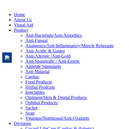
Home
About Us
Visual Aid
Product
Anti-Bacterials/Anti-Amoebics
Anti-Fungal
Analgesics/Anti-Inflammatory/Muscle Relaxants
Anti-Acidic & Gastro
Anti-Allergic /Anti-Gold
Anti-Spasmodic / Anti-Emetic
Appetite Stimulants
Anti Malarial
Cardiac
Food Products
Herbal Prodcuts
Injectables
Ointment/Skin & Dental Products
Ophthal Products/
Sachet
Soap
Vitamins/Nutritional/Anti-Oxidants
Divisions
Cucard LifeCare (Cardiac & diabetic)