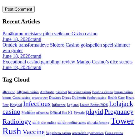
Recent Articles
Panākumu meistars: pilna veiksme Gizbo casino
June 18, 2026
cranti
Ontdek transformatieve Slotoro Casino gokspellen speel slimmer
win groter
June 18, 2026
cranti
Exceptional casino gambling: review Mango Casino’s dice secrets
June 18, 2026
cranti
Tag Cloud
alfcasino
Allyspin casino
Antibiotic
bass bet
bet score casino
Boaboa casino
buran casino
bonus
Casea casino
crazytower
Diseases
Drugs
Dudespin
funbet casino
Health Care
Heart
Infectious
Lolajack
Rate
Hospital
Influenza
Legiano
Lizaro Bonus 2026
casino
playid
Pregnancy
Medicine
nfluenza
Official Site N1
Paysafe
Tower
Radiology
siti di slot online
siti slot online aams
tiki taka betting
Rush
Vaccine
Vegashero casino
österreich sportwetten
Сasea casino