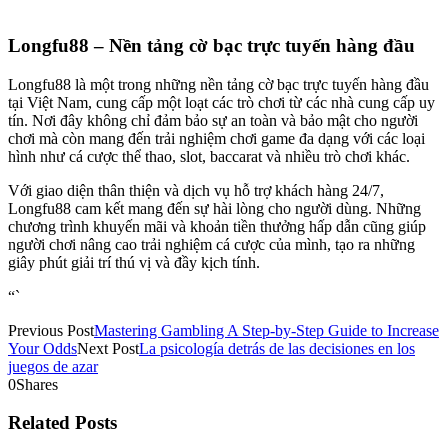
Longfu88 – Nền tảng cờ bạc trực tuyến hàng đầu
Longfu88 là một trong những nền tảng cờ bạc trực tuyến hàng đầu
tại Việt Nam, cung cấp một loạt các trò chơi từ các nhà cung cấp uy
tín. Nơi đây không chỉ đảm bảo sự an toàn và bảo mật cho người
chơi mà còn mang đến trải nghiệm chơi game đa dạng với các loại
hình như cá cược thể thao, slot, baccarat và nhiều trò chơi khác.
Với giao diện thân thiện và dịch vụ hỗ trợ khách hàng 24/7,
Longfu88 cam kết mang đến sự hài lòng cho người dùng. Những
chương trình khuyến mãi và khoản tiền thưởng hấp dẫn cũng giúp
người chơi nâng cao trải nghiệm cá cược của mình, tạo ra những
giây phút giải trí thú vị và đầy kịch tính.
“`
Previous Post
Mastering Gambling A Step-by-Step Guide to Increase
Your Odds
Next Post
La psicología detrás de las decisiones en los
juegos de azar
0
Shares
Related Posts