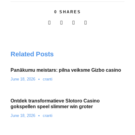
0
SHARES
Related Posts
Panākumu meistars: pilna veiksme Gizbo casino
June 18, 2026
•
cranti
Ontdek transformatieve Slotoro Casino
gokspellen speel slimmer win groter
June 18, 2026
•
cranti