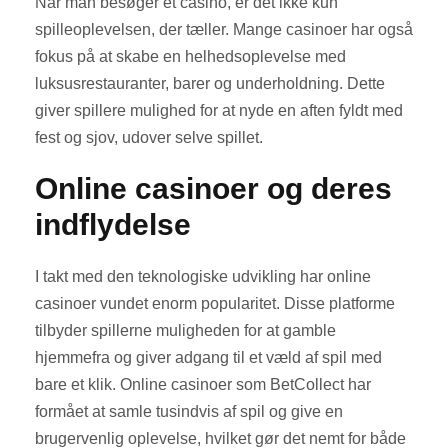
Når man besøger et casino, er det ikke kun
spilleoplevelsen, der tæller. Mange casinoer har også
fokus på at skabe en helhedsoplevelse med
luksusrestauranter, barer og underholdning. Dette
giver spillere mulighed for at nyde en aften fyldt med
fest og sjov, udover selve spillet.
Online casinoer og deres
indflydelse
I takt med den teknologiske udvikling har online
casinoer vundet enorm popularitet. Disse platforme
tilbyder spillerne muligheden for at gamble
hjemmefra og giver adgang til et væld af spil med
bare et klik. Online casinoer som BetCollect har
formået at samle tusindvis af spil og give en
brugervenlig oplevelse, hvilket gør det nemt for både