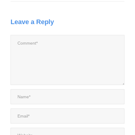
Leave a Reply