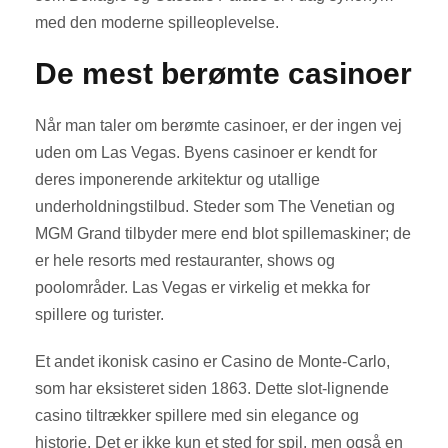
med den moderne spilleoplevelse.
De mest berømte casinoer
Når man taler om berømte casinoer, er der ingen vej
uden om Las Vegas. Byens casinoer er kendt for
deres imponerende arkitektur og utallige
underholdningstilbud. Steder som The Venetian og
MGM Grand tilbyder mere end blot spillemaskiner; de
er hele resorts med restauranter, shows og
poolområder. Las Vegas er virkelig et mekka for
spillere og turister.
Et andet ikonisk casino er Casino de Monte-Carlo,
som har eksisteret siden 1863. Dette slot-lignende
casino tiltrækker spillere med sin elegance og
historie. Det er ikke kun et sted for spil, men også en