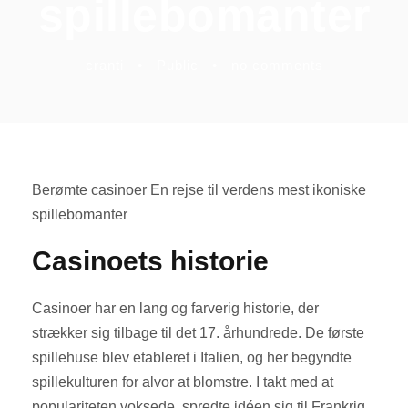
spillebomanter
cranti
•
Public
•
no comments
Berømte casinoer En rejse til verdens mest ikoniske
spillebomanter
Casinoets historie
Casinoer har en lang og farverig historie, der
strækker sig tilbage til det 17. århundrede. De første
spillehuse blev etableret i Italien, og her begyndte
spillekulturen for alvor at blomstre. I takt med at
populariteten voksede, spredte idéen sig til Frankrig,