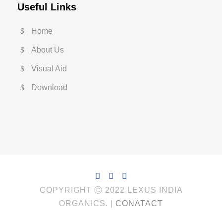
Useful Links
Home
About Us
Visual Aid
Download
COPYRIGHT Ⓒ 2022 LEXUS INDIA
ORGANICS. |
CONATACT