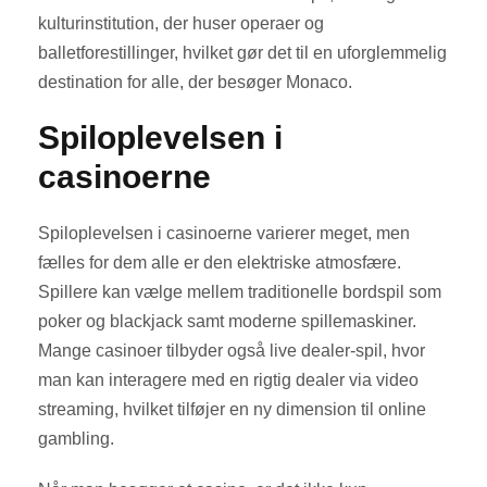
kulturinstitution, der huser operaer og
balletforestillinger, hvilket gør det til en uforglemmelig
destination for alle, der besøger Monaco.
Spiloplevelsen i
casinoerne
Spiloplevelsen i casinoerne varierer meget, men
fælles for dem alle er den elektriske atmosfære.
Spillere kan vælge mellem traditionelle bordspil som
poker og blackjack samt moderne spillemaskiner.
Mange casinoer tilbyder også live dealer-spil, hvor
man kan interagere med en rigtig dealer via video
streaming, hvilket tilføjer en ny dimension til online
gambling.