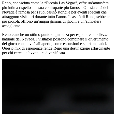
Reno, conosciuta come la “Piccola Las Vegas”, offre un’atmosfera
più intima rispetto alla sua controparte più famosa. Questa città del
Nevada è famosa per i suoi casinò storici e per eventi speciali che
attraggono visitatori durante tutto l’anno. I casinò di Reno, sebbene
più piccoli, offrono un’ampia gamma di giochi e un’atmosfera
accogliente.
Reno è anche un ottimo punto di partenza per esplorare la bellezza
naturale del Nevada. I visitatori possono combinare il divertimento
del gioco con attività all’aperto, come escursioni e sport acquatici.
Questo mix di esperienze rende Reno una destinazione affascinante
per chi cerca un’avventura diversificata.