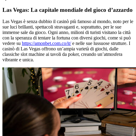
Las Vegas: La capitale mondiale del gioco d’azzardo
Las Vegas è senza dubbio il casinò più famoso al mondo, noto per le
sue luci brillanti, spettacoli stravaganti e, soprattutto, per le sue
immense sale da gioco. Ogni anno, milioni di turisti visitano la città
con la speranza di tentare la fortuna con diversi giochi, come si può
vedere su
https://amonbet.com.co/it/
e nelle sue lussuose strutture. I
casinò di Las Vegas offrono un’ampia varietà di giochi, dalle
classiche slot machine ai tavoli da poker, creando un’atmosfera
vibrante e unica.