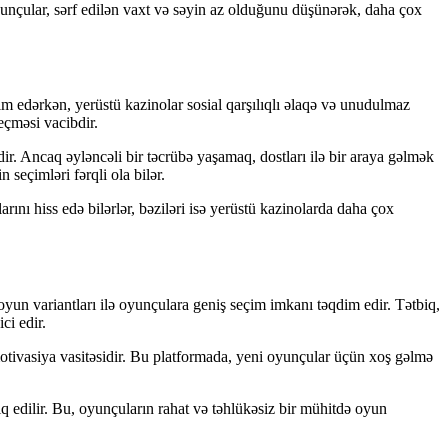
yunçular, sərf edilən vaxt və səyin az olduğunu düşünərək, daha çox
im edərkən, yerüstü kazinolar sosial qarşılıqlı əlaqə və unudulmaz
eçməsi vacibdir.
r. Ancaq əyləncəli bir təcrübə yaşamaq, dostları ilə bir araya gəlmək
seçimləri fərqli ola bilər.
rını hiss edə bilərlər, bəziləri isə yerüstü kazinolarda daha çox
oyun variantları ilə oyunçulara geniş seçim imkanı təqdim edir. Tətbiq,
ci edir.
otivasiya vasitəsidir. Bu platformada, yeni oyunçular üçün xoş gəlmə
iq edilir. Bu, oyunçuların rahat və təhlükəsiz bir mühitdə oyun