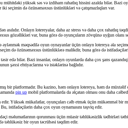
u mühitdəki yüksək səs və izdiham rahatlıq hissini azalda bilər. Bəzi o
 iki seçimin də özünəməxsus üstünlükləri və çatışmazlıqları var.
 asılıdır. Onlayn lotereyalar, daha az stress və daha çox rahatlıq təqd
xsus gözəllikləri var, buna görə də oyunçuların zövqünə uyğun olanı s
cə əylənmək məqsədilə oyun oynayanlar üçün onlayn lotereya əla seçimdi
seçim də özünəməxsus üstünlüklərə malikdir, buna görə də istifadəçilərin 
təsir edə bilər. Bəzi insanlar, onlayn oyunlarda daha çox şans qazandıqla
nun şəxsi ehtiyaclarına və istəklərinə bağlıdır.
nmış bir platformadır. Bu kazino, həm onlayn lotereya, həm də müxtəlif 
ni zamanda
pin up
mobil platformalarda da əlçatan olması onu daha cəlbedi
im edir. Yüksək mükafatlar, oyunçuları cəlb etmək üçün mükəmməl bir m
 Bu, istifadəçilərin daha çox oyun oynamasını təşviq edir.
adəçi məlumatlarının qorunması üçün müasir təhlükəsizlik tədbirləri tətb
ə təhlükəsiz bir oyun təcrübəsi təqdim edir.