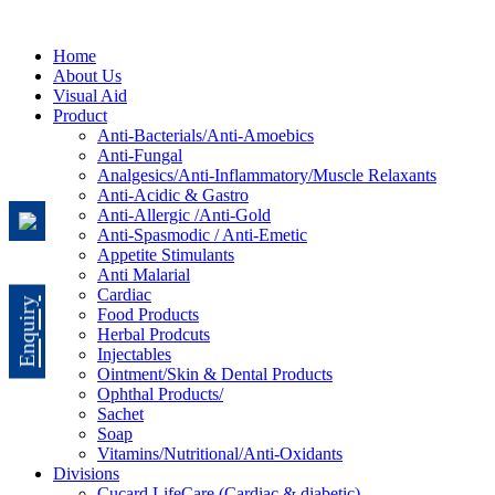
Home
About Us
Visual Aid
Product
Anti-Bacterials/Anti-Amoebics
Anti-Fungal
Analgesics/Anti-Inflammatory/Muscle Relaxants
Anti-Acidic & Gastro
Anti-Allergic /Anti-Gold
Anti-Spasmodic / Anti-Emetic
Appetite Stimulants
Anti Malarial
Cardiac
Enquiry
Food Products
Herbal Prodcuts
Injectables
Ointment/Skin & Dental Products
Ophthal Products/
Sachet
Soap
Vitamins/Nutritional/Anti-Oxidants
Divisions
Cucard LifeCare (Cardiac & diabetic)