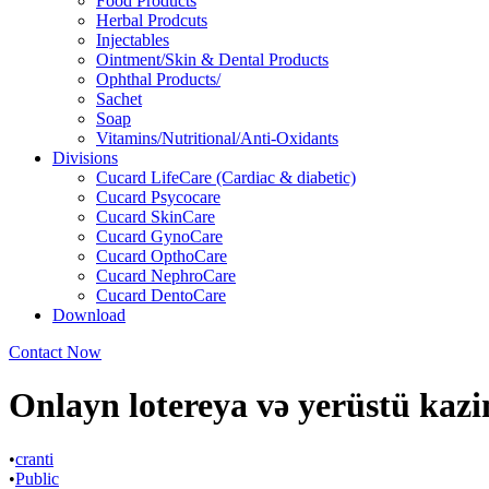
Food Products
Herbal Prodcuts
Injectables
Ointment/Skin & Dental Products
Ophthal Products/
Sachet
Soap
Vitamins/Nutritional/Anti-Oxidants
Divisions
Cucard LifeCare (Cardiac & diabetic)
Cucard Psycocare
Cucard SkinCare
Cucard GynoCare
Cucard OpthoCare
Cucard NephroCare
Cucard DentoCare
Download
Contact Now
Onlayn lotereya və yerüstü kazi
•
cranti
•
Public