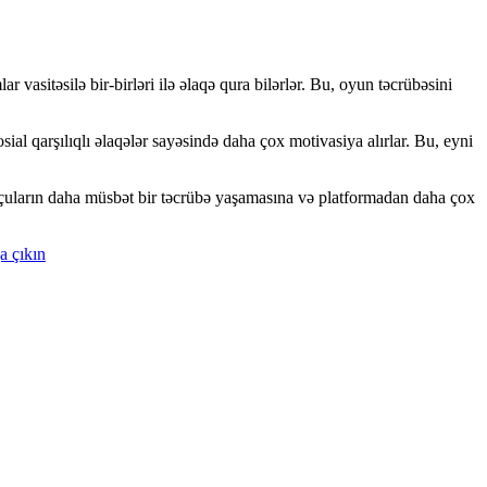
vasitəsilə bir-birləri ilə əlaqə qura bilərlər. Bu, oyun təcrübəsini
al qarşılıqlı əlaqələr sayəsində daha çox motivasiya alırlar. Bu, eyni
unçuların daha müsbət bir təcrübə yaşamasına və platformadan daha çox
a çıkın