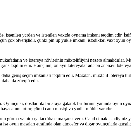
ə, istənilən yerdən və istənilən vaxtda oynama imkanı təqdim edir. İstifa
 üçün çox əlverişlidir, çünki pin up yukle imkanı, istədikləri vaxt oyun oy
 mükafatların və lotereya növlərinin müxtəlifliyini nəzərə almalıdırlar.
ox şans təqdim edir. Həmçinin, onlayn lotereyalar adətən ənənəvi lotereya
ə daha geniş seçim imkanları təqdim edir. Məsələn, müxtəlif lotereya turl
i daha da zövqlü edir.
. Oyunçular, dostları ilə bir araya gələrək bir-birinin yanında oyun oyn
əyəcanını artırır, çünki canlı musiqi və şənlik mühiti yaradır.
arını görmə və birbaşa təcrübə etmə şansı verir. Cəhd etmək istədiyini
 isə oyun masaları ətrafında olan atmosfer və digər oyunçularla qarşılıql