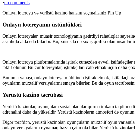
•
no comments
Onlayn lotereya və yerüstü kazino hansını seçməlisiniz Pin Up
Onlayn lotereyanın üstünlükləri
Onlayn lotereyalar, müasir texnologiyanın gətirdiyi rahatlıqlar sayəsind
asanlıqla əldə edə bilərlər. Bu, xüsusilə də sıx iş qrafiki olan insanlar
Onlayn lotereya platformalarında iştirak etməzdən əvvəl, istifadəçilər
təklif olunur. Bu cür lotereyalar, iştirakçıları cəlb etmək üçün daha ç
Bununla yanaşı, onlayn lotereya mühitində iştirak etmək, istifadəçilər
oyunların müxtəlif versiyalarını sınaya bilərlər. Bu da oyun təcrübəsin
Yerüstü kazino təcrübəsi
Yerüstü kazinolar, oyunçulara sosial əlaqələr qurma imkanı təqdim edir
adrenalini daha da yüksəldir. Yerüstü kazinoların atmosferi də oyunun h
Digər tərəfdən, yerüstü kazinolar, oyunçuların müxtəlif oyun variantl
onlayn versiyalarını oynamaq bəzən çətin ola bilər. Yerüstü kazinolarda