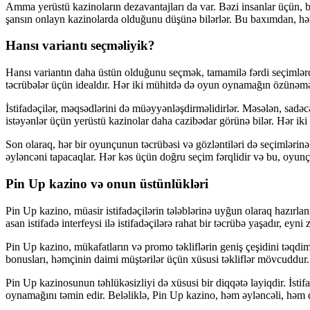
Amma yerüstü kazinoların dezavantajları da var. Bəzi insanlar üçün, b
şansın onlayn kazinolarda olduğunu düşünə bilərlər. Bu baxımdan, hər
Hansı variantı seçməliyik?
Hansı variantın daha üstün olduğunu seçmək, tamamilə fərdi seçimlərdən
təcrübələr üçün idealdır. Hər iki mühitdə də oyun oynamağın özünəmə
İstifadəçilər, məqsədlərini də müəyyənləşdirməlidirlər. Məsələn, sadə
istəyənlər üçün yerüstü kazinolar daha cazibədar görünə bilər. Hər iki 
Son olaraq, hər bir oyunçunun təcrübəsi və gözləntiləri də seçimlərinə 
əyləncəni tapacaqlar. Hər kəs üçün doğru seçim fərqlidir və bu, oyunçu
Pin Up kazino və onun üstünlükləri
Pin Up kazino, müasir istifadəçilərin tələblərinə uyğun olaraq hazırla
asan istifadə interfeysi ilə istifadəçilərə rahat bir təcrübə yaşadır, ey
Pin Up kazino, mükafatların və promo təkliflərin geniş çeşidini təqd
bonusları, həmçinin daimi müştərilər üçün xüsusi təkliflər mövcuddur.
Pin Up kazinosunun təhlükəsizliyi də xüsusi bir diqqətə layiqdir. İstif
oynamağını təmin edir. Beləliklə, Pin Up kazino, həm əyləncəli, həm d