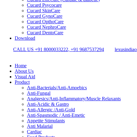
Cucard Psycocare
Cucard SkinCare
Cucard GynoCare
Cucard OpthoCare
Cucard NephroCare
Cucard DentoCare
Download
CALL US +91 8000033222, +91 9687537294
lexusindia
Home
About Us
Visual Aid
Product
Anti-Bacterials/Anti-Amoebics
Anti-Fungal
Analgesics/Anti-Inflammatory/Muscle Relaxants
Anti-Acidic & Gastro
Anti-Allergic /Anti-Gold
Anti-Spasmodic / Anti-Emetic
Appetite Stimulants
Anti Malarial
Cardiac