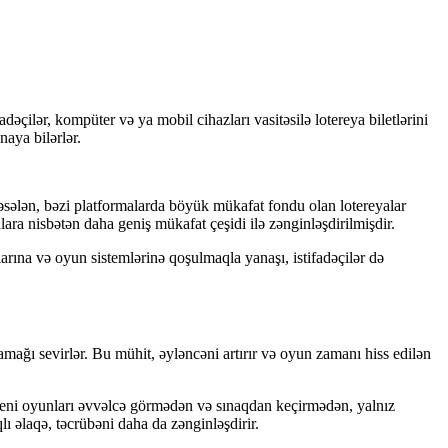
dəçilər, kompüter və ya mobil cihazları vasitəsilə lotereya biletlərini
naya bilərlər.
 Məsələn, bəzi platformalarda böyük mükafat fondu olan lotereyalar
lara nisbətən daha geniş mükafat çeşidi ilə zənginləşdirilmişdir.
arına və oyun sistemlərinə qoşulmaqla yanaşı, istifadəçilər də
amağı sevirlər. Bu mühit, əyləncəni artırır və oyun zamanı hiss edilən
z yeni oyunları əvvəlcə görmədən və sınaqdan keçirmədən, yalnız
ı əlaqə, təcrübəni daha da zənginləşdirir.