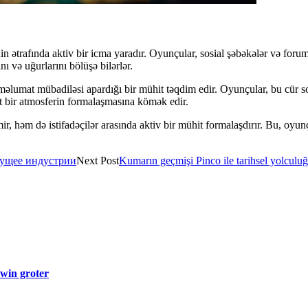
ətrafında aktiv bir icma yaradır. Oyunçular, sosial şəbəkələr və forumlar 
nı və uğurlarını bölüşə bilərlər.
əlumat mübadiləsi apardığı bir mühit təqdim edir. Oyunçular, bu cür sosi
 bir atmosferin formalaşmasına kömək edir.
r, həm də istifadəçilər arasında aktiv bir mühit formalaşdırır. Bu, oy
дущее индустрии
Next Post
Kumarın geçmişi Pinco ile tarihsel yolculuğ
 win groter