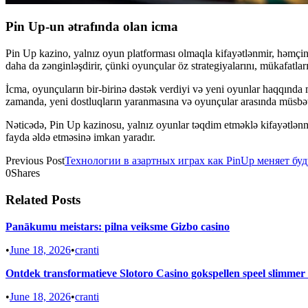
Pin Up-un ətrafında olan icma
Pin Up kazino, yalnız oyun platforması olmaqla kifayətlənmir, həmçinin 
daha da zənginləşdirir, çünki oyunçular öz strategiyalarını, mükafatları
İcma, oyunçuların bir-birinə dəstək verdiyi və yeni oyunlar haqqında m
zamanda, yeni dostluqların yaranmasına və oyunçular arasında müsbət
Nəticədə, Pin Up kazinosu, yalnız oyunlar təqdim etməklə kifayətlənmi
fayda əldə etməsinə imkan yaradır.
Previous Post
Технологии в азартных играх как PinUp меняет бу
0
Shares
Related Posts
Panākumu meistars: pilna veiksme Gizbo casino
•
June 18, 2026
•
cranti
Ontdek transformatieve Slotoro Casino gokspellen speel slimmer
•
June 18, 2026
•
cranti