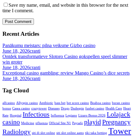
Save my name, email, and website in this browser for the next
time I comment.
Recent Articles
Panākumu meistars: pilna veiksme Gizbo casino
June 18, 2026
cranti
Ontdek transformatieve Slotoro Casino gokspellen speel slimmer
win groter
June 18, 2026
cranti
Exceptional casino gambling: review Mango Casino’s dice secrets
June 18, 2026
cranti
Tag Cloud
alfcasino
Allyspin casino
Antibiotic
bass bet
bet score casino
Boaboa casino
buran casino
bonus
Casea casino
crazytower
Diseases
Drugs
Dudespin
funbet casino
Health Care
Heart
Infectious
Lolajack
Rate
Hospital
Influenza
Legiano
Lizaro Bonus 2026
casino
playid
Pregnancy
Medicine
nfluenza
Official Site N1
Paysafe
Tower
Radiology
siti di slot online
siti slot online aams
tiki taka betting