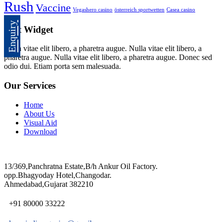
Rush
Vaccine
Vegashero casino
österreich sportwetten
Сasea casino
Enquiry
Text Widget
Nulla vitae elit libero, a pharetra augue. Nulla vitae elit libero, a
pharetra augue. Nulla vitae elit libero, a pharetra augue. Donec sed
odio dui. Etiam porta sem malesuada.
Our Services
Home
About Us
Visual Aid
Download
13/369,Panchratna Estate,B/h Ankur Oil Factory.
opp.Bhagyoday Hotel,Changodar.
Ahmedabad,Gujarat 382210
+91 80000 33222