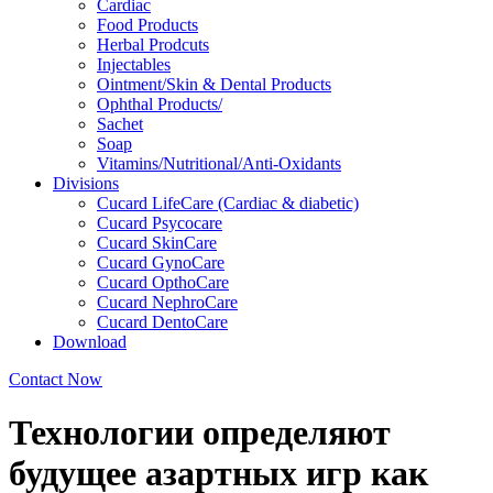
Cardiac
Food Products
Herbal Prodcuts
Injectables
Ointment/Skin & Dental Products
Ophthal Products/
Sachet
Soap
Vitamins/Nutritional/Anti-Oxidants
Divisions
Cucard LifeCare (Cardiac & diabetic)
Cucard Psycocare
Cucard SkinCare
Cucard GynoCare
Cucard OpthoCare
Cucard NephroCare
Cucard DentoCare
Download
Contact Now
Технологии определяют
будущее азартных игр как