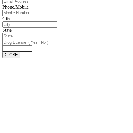
Phone/Mobile
City
State
Download Now
CLOSE