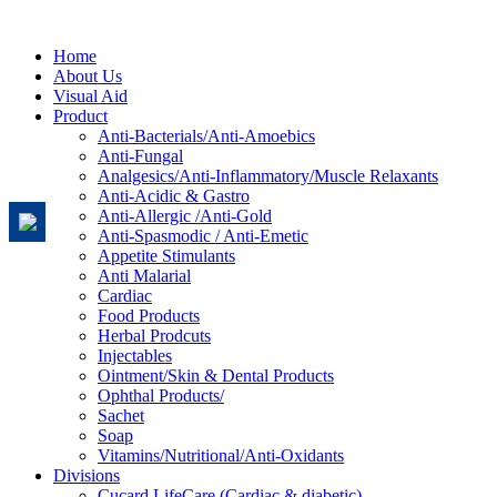
Home
About Us
Visual Aid
Product
Anti-Bacterials/Anti-Amoebics
Anti-Fungal
Analgesics/Anti-Inflammatory/Muscle Relaxants
Anti-Acidic & Gastro
Anti-Allergic /Anti-Gold
Anti-Spasmodic / Anti-Emetic
Appetite Stimulants
Anti Malarial
Cardiac
Food Products
Herbal Prodcuts
Injectables
Ointment/Skin & Dental Products
Ophthal Products/
Sachet
Soap
Vitamins/Nutritional/Anti-Oxidants
Divisions
Cucard LifeCare (Cardiac & diabetic)