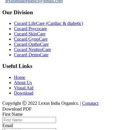
lexusindiaorganics@gmail.com
Our Division
Cucard LifeCare (Cardiac & diabetic)
Cucard Psycocare
Cucard SkinCare
Cucard GynoCare
Cucard OpthoCare
Cucard NephroCare
Cucard DentoCare
Useful Links
Home
About Us
Visual Aid
Download
Copyright Ⓒ 2022 Lexus India Organics. |
Conatact
Download PDF
First Name
Email