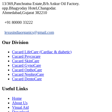
13/369,Panchratna Estate,B/h Ankur Oil Factory.
opp.Bhagyoday Hotel,Changodar.
Ahmedabad,Gujarat 382210
+91 80000 33222
lexusindiaorganics@gmail.com
Our Division
Cucard LifeCare (Cardiac & diabetic)
Cucard Psycocare
Cucard SkinCare
Cucard GynoCare
Cucard OpthoCare
Cucard NephroCare
Cucard DentoCare
Useful Links
Home
About Us
Visual Aid
Download