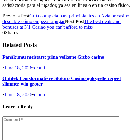
satisfactoria para el jugador, ya sea en línea o en un casino físico.
Previous Post
Guía completa para principiantes en Aviator casino
descubre cómo empezar a jugar
Next Post
The best deals and
bonuses at N1 Casino you can't afford to miss
0
Shares
Related Posts
Panākumu meistars: pilna veiksme Gizbo casino
•
June 18, 2026
•
cranti
Ontdek transformatieve Slotoro Casino gokspellen speel
slimmer win groter
•
June 18, 2026
•
cranti
Leave a Reply