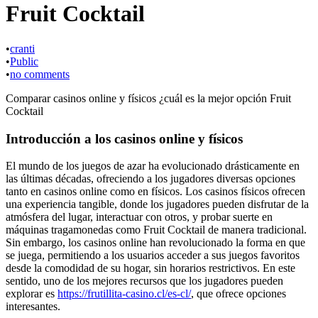
Fruit Cocktail
•
cranti
•
Public
•
no comments
Comparar casinos online y físicos ¿cuál es la mejor opción Fruit
Cocktail
Introducción a los casinos online y físicos
El mundo de los juegos de azar ha evolucionado drásticamente en
las últimas décadas, ofreciendo a los jugadores diversas opciones
tanto en casinos online como en físicos. Los casinos físicos ofrecen
una experiencia tangible, donde los jugadores pueden disfrutar de la
atmósfera del lugar, interactuar con otros, y probar suerte en
máquinas tragamonedas como Fruit Cocktail de manera tradicional.
Sin embargo, los casinos online han revolucionado la forma en que
se juega, permitiendo a los usuarios acceder a sus juegos favoritos
desde la comodidad de su hogar, sin horarios restrictivos. En este
sentido, uno de los mejores recursos que los jugadores pueden
explorar es
https://frutillita-casino.cl/es-cl/
, que ofrece opciones
interesantes.