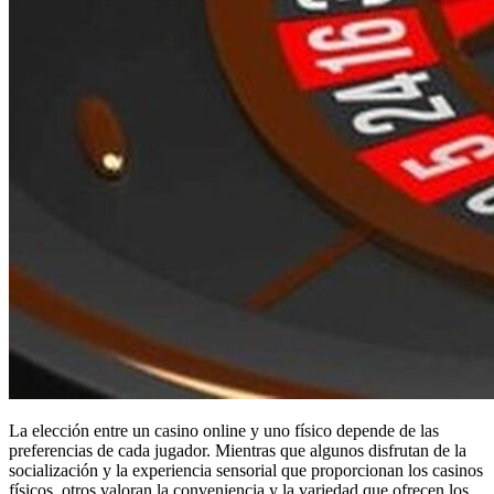
La elección entre un casino online y uno físico depende de las
preferencias de cada jugador. Mientras que algunos disfrutan de la
socialización y la experiencia sensorial que proporcionan los casinos
físicos, otros valoran la conveniencia y la variedad que ofrecen los