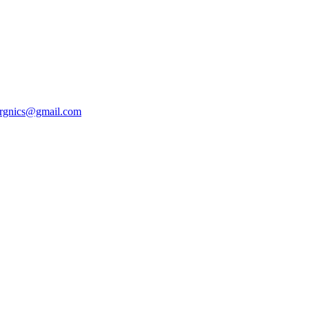
orgnics@gmail.com