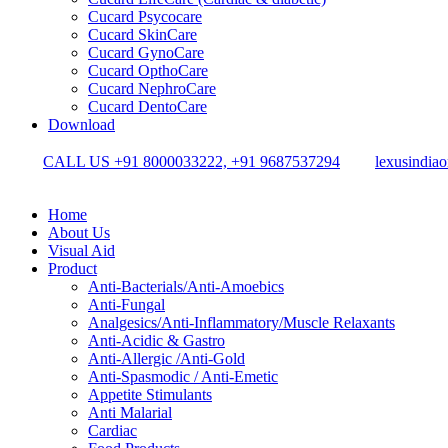
Cucard Psycocare
Cucard SkinCare
Cucard GynoCare
Cucard OpthoCare
Cucard NephroCare
Cucard DentoCare
Download
CALL US +91 8000033222, +91 9687537294
lexusindia
Home
About Us
Visual Aid
Product
Anti-Bacterials/Anti-Amoebics
Anti-Fungal
Analgesics/Anti-Inflammatory/Muscle Relaxants
Anti-Acidic & Gastro
Anti-Allergic /Anti-Gold
Anti-Spasmodic / Anti-Emetic
Appetite Stimulants
Anti Malarial
Cardiac