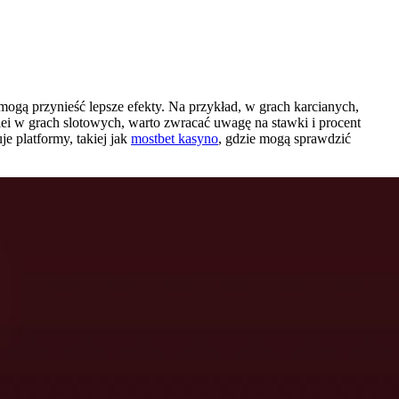
mogą przynieść lepsze efekty. Na przykład, w grach karcianych,
olei w grach slotowych, warto zwracać uwagę na stawki i procent
e platformy, takiej jak
mostbet kasyno
, gdzie mogą sprawdzić