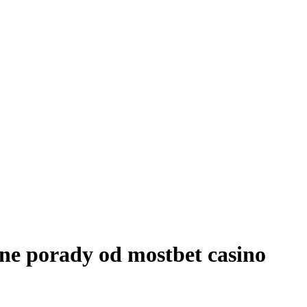
ne porady od mostbet casino