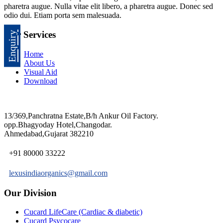
pharetra augue. Nulla vitae elit libero, a pharetra augue. Donec sed
odio dui. Etiam porta sem malesuada.
Our Services
Enquiry
Home
About Us
Visual Aid
Download
13/369,Panchratna Estate,B/h Ankur Oil Factory.
opp.Bhagyoday Hotel,Changodar.
Ahmedabad,Gujarat 382210
+91 80000 33222
lexusindiaorganics@gmail.com
Our Division
Cucard LifeCare (Cardiac & diabetic)
Cucard Psycocare