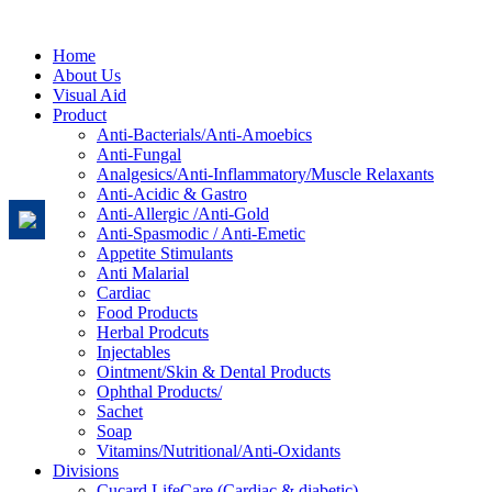
Home
About Us
Visual Aid
Product
Anti-Bacterials/Anti-Amoebics
Anti-Fungal
Analgesics/Anti-Inflammatory/Muscle Relaxants
Anti-Acidic & Gastro
Anti-Allergic /Anti-Gold
Anti-Spasmodic / Anti-Emetic
Appetite Stimulants
Anti Malarial
Cardiac
Food Products
Herbal Prodcuts
Injectables
Ointment/Skin & Dental Products
Ophthal Products/
Sachet
Soap
Vitamins/Nutritional/Anti-Oxidants
Divisions
Cucard LifeCare (Cardiac & diabetic)