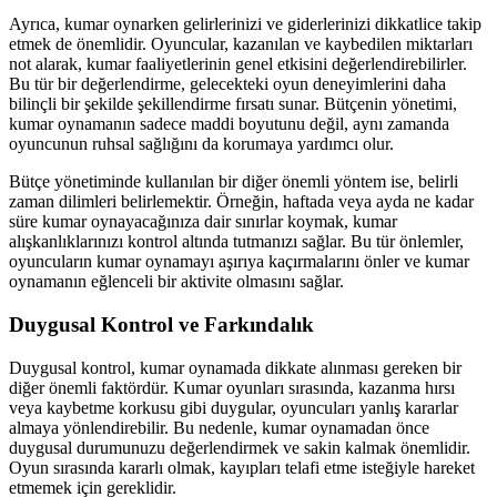
Ayrıca, kumar oynarken gelirlerinizi ve giderlerinizi dikkatlice takip
etmek de önemlidir. Oyuncular, kazanılan ve kaybedilen miktarları
not alarak, kumar faaliyetlerinin genel etkisini değerlendirebilirler.
Bu tür bir değerlendirme, gelecekteki oyun deneyimlerini daha
bilinçli bir şekilde şekillendirme fırsatı sunar. Bütçenin yönetimi,
kumar oynamanın sadece maddi boyutunu değil, aynı zamanda
oyuncunun ruhsal sağlığını da korumaya yardımcı olur.
Bütçe yönetiminde kullanılan bir diğer önemli yöntem ise, belirli
zaman dilimleri belirlemektir. Örneğin, haftada veya ayda ne kadar
süre kumar oynayacağınıza dair sınırlar koymak, kumar
alışkanlıklarınızı kontrol altında tutmanızı sağlar. Bu tür önlemler,
oyuncuların kumar oynamayı aşırıya kaçırmalarını önler ve kumar
oynamanın eğlenceli bir aktivite olmasını sağlar.
Duygusal Kontrol ve Farkındalık
Duygusal kontrol, kumar oynamada dikkate alınması gereken bir
diğer önemli faktördür. Kumar oyunları sırasında, kazanma hırsı
veya kaybetme korkusu gibi duygular, oyuncuları yanlış kararlar
almaya yönlendirebilir. Bu nedenle, kumar oynamadan önce
duygusal durumunuzu değerlendirmek ve sakin kalmak önemlidir.
Oyun sırasında kararlı olmak, kayıpları telafi etme isteğiyle hareket
etmemek için gereklidir.