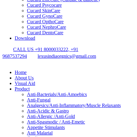
Cucard Psycocare
Cucard SkinCare
Cucard GynoCare
Cucard OpthoCare
Cucard NephroCare
Cucard DentoCare
Download
CALL US +91 8000033222, +91
9687537294
lexusindiaorgnics@gmail.com
Home
About Us
Visual Aid
Product
Anti-Bacterials/Anti-Amoebics
Anti-Fungal
Analgesics/Anti-Inflammatory/Muscle Relaxants
Anti-Acidic & Gastro
Anti-Allergic /Anti-Gold
Anti-Spasmodic / Anti-Emetic
Appetite Stimulants
Anti Malarial