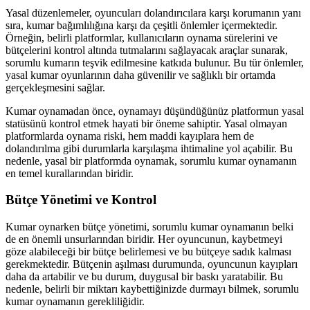
Yasal düzenlemeler, oyuncuları dolandırıcılara karşı korumanın yanı
sıra, kumar bağımlılığına karşı da çeşitli önlemler içermektedir.
Örneğin, belirli platformlar, kullanıcıların oynama sürelerini ve
bütçelerini kontrol altında tutmalarını sağlayacak araçlar sunarak,
sorumlu kumarın teşvik edilmesine katkıda bulunur. Bu tür önlemler,
yasal kumar oyunlarının daha güvenilir ve sağlıklı bir ortamda
gerçekleşmesini sağlar.
Kumar oynamadan önce, oynamayı düşündüğünüz platformun yasal
statüsünü kontrol etmek hayati bir öneme sahiptir. Yasal olmayan
platformlarda oynama riski, hem maddi kayıplara hem de
dolandırılma gibi durumlarla karşılaşma ihtimaline yol açabilir. Bu
nedenle, yasal bir platformda oynamak, sorumlu kumar oynamanın
en temel kurallarından biridir.
Bütçe Yönetimi ve Kontrol
Kumar oynarken bütçe yönetimi, sorumlu kumar oynamanın belki
de en önemli unsurlarından biridir. Her oyuncunun, kaybetmeyi
göze alabileceği bir bütçe belirlemesi ve bu bütçeye sadık kalması
gerekmektedir. Bütçenin aşılması durumunda, oyuncunun kayıpları
daha da artabilir ve bu durum, duygusal bir baskı yaratabilir. Bu
nedenle, belirli bir miktarı kaybettiğinizde durmayı bilmek, sorumlu
kumar oynamanın gerekliliğidir.