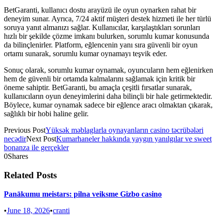
BetGaranti, kullanıcı dostu arayüzü ile oyun oynarken rahat bir
deneyim sunar. Ayrıca, 7/24 aktif müşteri destek hizmeti ile her türlü
soruya yanıt almanızı sağlar. Kullanıcılar, karşılaştıkları sorunları
hızlı bir şekilde çözme imkanı bulurken, sorumlu kumar konusunda
da bilinçlenirler. Platform, eğlencenin yanı sıra güvenli bir oyun
ortamı sunarak, sorumlu kumar oynamayı teşvik eder.
Sonuç olarak, sorumlu kumar oynamak, oyuncuların hem eğlenirken
hem de güvenli bir ortamda kalmalarını sağlamak için kritik bir
öneme sahiptir. BetGaranti, bu amaçla çeşitli fırsatlar sunarak,
kullanıcıların oyun deneyimlerini daha bilinçli bir hale getirmektedir.
Böylece, kumar oynamak sadece bir eğlence aracı olmaktan çıkarak,
sağlıklı bir hobi haline gelir.
Previous Post
Yüksək məblaglarla oynayanların casino təcrübələri
necədir
Next Post
Kumarhaneler hakkında yaygın yanılgılar ve sweet
bonanza ile gerçekler
0
Shares
Related Posts
Panākumu meistars: pilna veiksme Gizbo casino
•
June 18, 2026
•
cranti