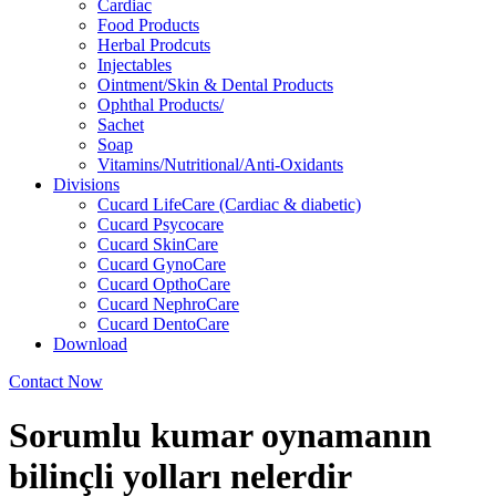
Cardiac
Food Products
Herbal Prodcuts
Injectables
Ointment/Skin & Dental Products
Ophthal Products/
Sachet
Soap
Vitamins/Nutritional/Anti-Oxidants
Divisions
Cucard LifeCare (Cardiac & diabetic)
Cucard Psycocare
Cucard SkinCare
Cucard GynoCare
Cucard OpthoCare
Cucard NephroCare
Cucard DentoCare
Download
Contact Now
Sorumlu kumar oynamanın
bilinçli yolları nelerdir