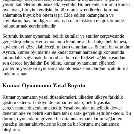
yaşam kalitelerini olumsuz etkileyebilir. Bu nedenle, sorumlu kumar
oynamak, bireyin kendisini bu tür olumsuz etkilerden koruma
anlamında büyük bir önem taşır. Elde edilen kazançların ve
kayıpların, hayatın diğer alanlarıyla olan ilişkisini de göz önünde
bulundurmak gerekmektedir.
Sorumlu kumar oynamak, belirli kurallar ve sınırlar çerçevesinde
gerçekleşmelidir. Her oyuncunun kendine ait bir bütçe belirlemesi,
kaybetmeyi göze alabileceği miktarı tanımlaması önemli bir adımdır.
Ayrıca, kumar oyunlarına ne kadar zaman harcandığı konusunda
farkındalık sağlamak, hem ruhsal hem de fiziksel sağlık açısından
son derece faydalıdır. Bu bilinç, kumar oynamanın eğlenceli
yönlerini yaşarken aynı zamanda olumsuz sonuçlardan uzak durma
imkânı sunar.
Kumar Oynamanın Yasal Boyutu
Kumar oynamanın yasal düzenlemeleri, ülkeden ülkeye farklılık
göstermektedir. Türkiye’de kumar oyunları, belirli yasalar
çerçevesinde düzenlenmektedir. Yasal oyunlar, genellikle devlet
denetiminde ve belirli kurallara tabi olarak gerçekleştirilmektedir. Bu
durum, oyuncuların güvenli bir ortamda oynamalarını sağlarken,
yasadışı kumar aktivitelerine karşı da bir koruma mekanizması
oluşturur.