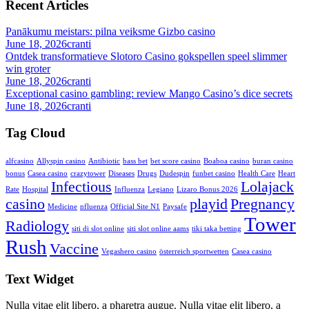
Recent Articles
Panākumu meistars: pilna veiksme Gizbo casino
June 18, 2026
cranti
Ontdek transformatieve Slotoro Casino gokspellen speel slimmer
win groter
June 18, 2026
cranti
Exceptional casino gambling: review Mango Casino’s dice secrets
June 18, 2026
cranti
Tag Cloud
alfcasino
Allyspin casino
Antibiotic
bass bet
bet score casino
Boaboa casino
buran casino
bonus
Casea casino
crazytower
Diseases
Drugs
Dudespin
funbet casino
Health Care
Heart
Infectious
Lolajack
Rate
Hospital
Influenza
Legiano
Lizaro Bonus 2026
casino
playid
Pregnancy
Medicine
nfluenza
Official Site N1
Paysafe
Tower
Radiology
siti di slot online
siti slot online aams
tiki taka betting
Rush
Vaccine
Vegashero casino
österreich sportwetten
Сasea casino
Text Widget
Nulla vitae elit libero, a pharetra augue. Nulla vitae elit libero, a