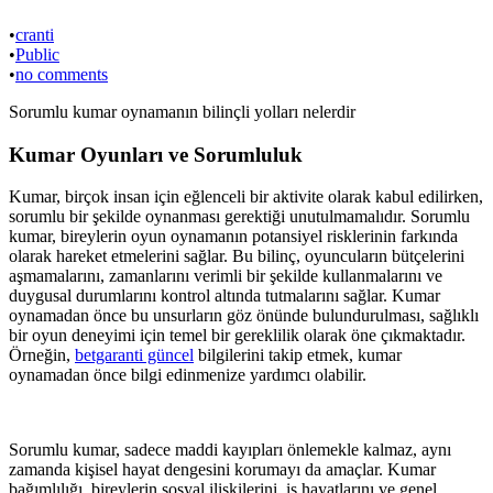
•
cranti
•
Public
•
no comments
Sorumlu kumar oynamanın bilinçli yolları nelerdir
Kumar Oyunları ve Sorumluluk
Kumar, birçok insan için eğlenceli bir aktivite olarak kabul edilirken,
sorumlu bir şekilde oynanması gerektiği unutulmamalıdır. Sorumlu
kumar, bireylerin oyun oynamanın potansiyel risklerinin farkında
olarak hareket etmelerini sağlar. Bu bilinç, oyuncuların bütçelerini
aşmamalarını, zamanlarını verimli bir şekilde kullanmalarını ve
duygusal durumlarını kontrol altında tutmalarını sağlar. Kumar
oynamadan önce bu unsurların göz önünde bulundurulması, sağlıklı
bir oyun deneyimi için temel bir gereklilik olarak öne çıkmaktadır.
Örneğin,
betgaranti güncel
bilgilerini takip etmek, kumar
oynamadan önce bilgi edinmenize yardımcı olabilir.
Sorumlu kumar, sadece maddi kayıpları önlemekle kalmaz, aynı
zamanda kişisel hayat dengesini korumayı da amaçlar. Kumar
bağımlılığı, bireylerin sosyal ilişkilerini, iş hayatlarını ve genel