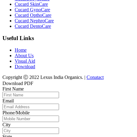
Cucard SkinCare
Cucard GynoCare
Cucard OpthoCare
Cucard NephroCare
Cucard DentoCare
Useful Links
Home
About Us
Visual Aid
Download
Copyright Ⓒ 2022 Lexus India Organics. |
Conatact
Download PDF
First Name
Email
Phone/Mobile
City
State