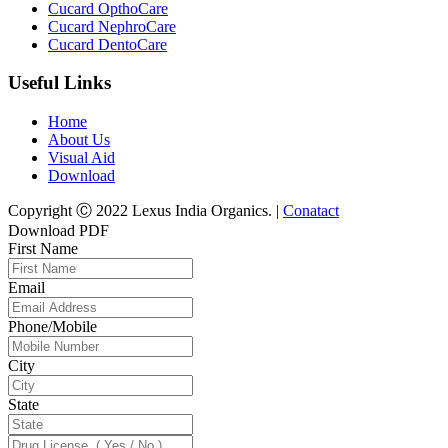
Cucard OpthoCare
Cucard NephroCare
Cucard DentoCare
Useful Links
Home
About Us
Visual Aid
Download
Copyright Ⓒ 2022 Lexus India Organics. |
Conatact
Download PDF
First Name
Email
Phone/Mobile
City
State